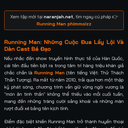
Tập 16
Tập 17
Tập 18
Tập 19
Xem tập mới tại
naranjah.net
, tìm ngay cú pháp 👉
Tập 20
Tập 21
Tập 21
Tập 22
Running Man phimmoizz
Tập 23
Tập 24
Tập 24
Tập 25
Running Man: Những Cuộc Đua Lầy Lội Và
Dàn Cast Bá Đạo
Tập 26
Tập 27
Tập 28
Tập 29
Nếu nhắc đến show truyền hình thực tế của Hàn Quốc,
Tập 29
Tập 30
Tập 31
Tập 32
cái tên đầu tiên bật ra trong tâm trí hàng triệu khán giả
chắc chắn là
Running Man
(tên tiếng Việt: Thử Thách
Tập 33
Tập 34
Tập 35
Tập 36
Thần Tượng). Ra mắt từ năm 2010, trải qua hơn một thập
kỷ phát sóng, chương trình vẫn giữ vững ngôi vương là
Tập 37
Tập 37
Tập 38
Tập 39
"món ăn tinh thần" không thể thiếu vào mỗi cuối tuần,
Tập 40
Tập 40
Tập 41
Tập 42
mang đến những tràng cười sảng khoái và những màn
rượt đuổi xé bảng tên kịch tính.
Tập 43
Tập 43
Tập 44
Tập 45
Điểm đặc biệt khiến Running Man trở thành huyền thoại
Tập 46
Tập 47
Tập 48
Tập 49