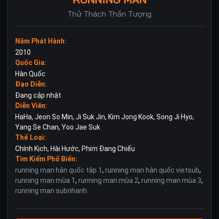
Thử Thách Thần Tượng
Năm Phát Hành:
2010
Quốc Gia:
Hàn Quốc
Đạo Diễn:
Đang cập nhật
Diễn Viên:
HaHa
,
Jeon So Min
,
Ji Suk Jin
,
Kim Jong Kook
,
Song Ji Hyo
,
Yang Se Chan
,
Yoo Jae Suk
Thể Loại:
Chính Kịch
,
Hài Hước
,
Phim Đang Chiếu
Tìm Kiếm Phổ Biến:
running man hàn quốc tập 1
,
running man hàn quốc vietsub
,
running man mùa 1
,
running man mùa 2
,
running man mùa 3
,
running man subnhanh