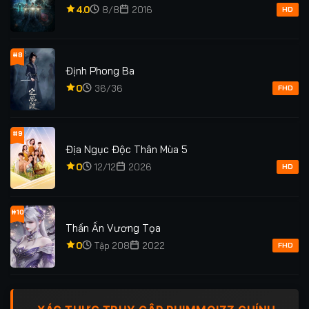
Tập 159
Tập 159
Tập 160
Tập 161
4.0
8/8
2016
HD
Tập 161
Tập 162
Tập 163
Tập 164
#8
Tập 164
Tập 165
Tập 165
Tập 166
Định Phong Ba
0
36/36
FHD
Tập 166
Tập 167
Tập 168
Tập 169
Tập 170
Tập 171
Tập 171
Tập 172
#9
Địa Ngục Độc Thân Mùa 5
Tập 173
Tập 173
Tập 174
Tập 174
0
12/12
2026
HD
Tập 175
Tập 176
Tập 176
Tập 177
#10
Tập 177
Tập 178
Tập 178
Tập 179
Thần Ấn Vương Tọa
0
Tập 208
2022
FHD
Tập 180
Tập 181
Tập 182
Tập 183
Tập 183
Tập 184
Tập 185
Tập 186