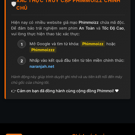
XÁC THỰC TRUY CẬP PHIMMOIZZ CHÍNH
Tập 187
Tập 187
Tập 188
Tập 189
🛡️
CHỦ
Tập 190
Tập 190
Tập 191
Tập 191
Hiện nay có nhiều website giả mạo
Phimmoizz
chứa mã độc.
Để đảm bảo trải nghiệm xem phim
An Toàn
và
Tốc Độ Cao
,
Tập 192
Tập 192
Tập 193
Tập 194
vui lòng thực hiện thao tác xác thực:
Tập 195
Tập 195
Tập 196
Tập 197
Mở Google và tìm từ khóa:
Phimmoizz
hoặc
1
Phimmoizzz
Tập 198
Tập 199
Tập 200
Tập 200
Nhấp vào kết quả đầu tiên từ tên miền chính thức:
2
naranjah.net
Tập 201
Tập 201
Tập 202
Tập 202
Hành động này giúp trình duyệt ghi nhớ và ưu tiên kết nối đến máy
Tập 203
Tập 204
Tập 204
Tập 205
chủ gốc của chúng tôi.
👉 Cảm ơn bạn đã đồng hành cùng cộng đồng Phimmoi! ❤️
Tập 205
Tập 206
Tập 206
Tập 207
Tập 208
Tập 209
Tập 209
Tập 210
Tập 210
Tập 211
Tập 211
Tập 212