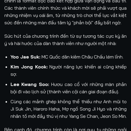
chính là format độc đáo kết hợp giữa vận động và đấu trí.
Các thành viên chính thức và khách mời sẽ phải vượt qua
Tập 49
Tập 50
Tập 51
Tập 52
những nhiệm vụ oái ăm, từ những trò chơi thể lực vắt kiệt
sức đến những màn đấu tâm lý "phản bội" đầy bất ngờ.
Tập 52
Tập 53
Tập 53
Tập 54
Sức hút của chương trình đến từ sự tương tác cực kỳ ăn
Tập 54
Tập 55
Tập 55
Tập 56
ý và hài hước của dàn thành viên như người một nhà:
Tập 56
Tập 57
Tập 57
Tập 58
Yoo Jae Suk:
MC Quốc dân kiêm Châu Chấu lém lỉnh.
Tập 58
Tập 59
Tập 59
Tập 60
Kim Jong Kook:
Người năng lực khiến ai cũng khiếp
sợ.
Tập 60
Tập 61
Tập 61
Tập 62
Lee Kwang Soo:
Hươu cao cổ với những màn phản
Tập 62
Tập 63
Tập 63
Tập 64
bội đi vào lịch sử (thành viên cội cán giai đoạn đầu).
Cùng các mảnh ghép không thể thiếu như Anh mũi to
Tập 64
Tập 65
Tập 65
Tập 66
Ji Suk Jin, Haroro Haha, Mợ ngố Song Ji Hyo và những
nhân tố mới đầy thú vị như Yang Se Chan, Jeon So Min.
Tập 66
Tập 67
Tập 67
Tập 68
Bên cạnh đó, chương trình còn là nơi quy tụ những ngôi
Tập 68
Tập 69
Tập 69
Tập 70