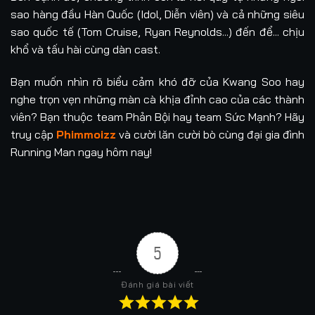
sao hàng đầu Hàn Quốc (Idol, Diễn viên) và cả những siêu
Tập 70
Tập 71
Tập 71
Tập 72
sao quốc tế (Tom Cruise, Ryan Reynolds...) đến để... chịu
khổ và tấu hài cùng dàn cast.
Tập 72
Tập 73
Tập 73
Tập 74
Bạn muốn nhìn rõ biểu cảm khó đỡ của Kwang Soo hay
Tập 74
Tập 75
Tập 75
Tập 76
nghe trọn vẹn những màn cà khịa đỉnh cao của các thành
viên? Bạn thuộc team Phản Bội hay team Sức Mạnh? Hãy
Tập 76
Tập 77
Tập 77
Tập 78
truy cập
Phimmoizz
và cười lăn cười bò cùng đại gia đình
Running Man ngay hôm nay!
Tập 78
Tập 79
Tập 79
Tập 80
Tập 80
Tập 81
Tập 81
Tập 82
Tập 82
Tập 83
Tập 83
Tập 84
5
Tập 84
Tập 85
Tập 85
Tập 86
Tập 87
Tập 87
Tập 88
Tập 88
Đánh giá bài viết
Tập 89
Tập 89
Tập 90
Tập 91