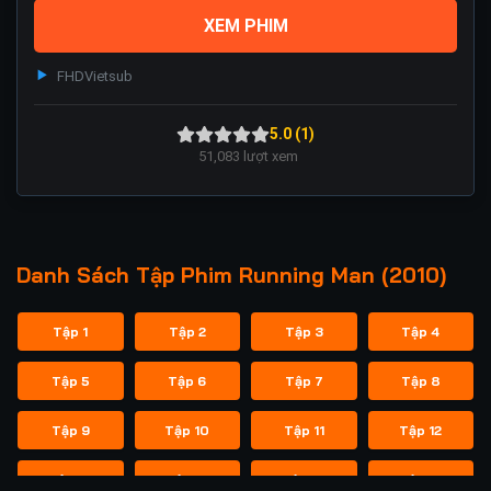
XEM PHIM
FHD
Vietsub
5.0 (1)
51,083
lượt xem
Danh Sách Tập Phim Running Man (2010)
Tập 1
Tập 2
Tập 3
Tập 4
Tập 5
Tập 6
Tập 7
Tập 8
Tập 9
Tập 10
Tập 11
Tập 12
Tập 13
Tập 14
Tập 14
Tập 15