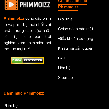
Chính sách của
Tập 213
Tập 213
Tập 214
Tập 214
Phimmoizz
Tập 215
Tập 215
Tập 216
Tập 216
Phimmoizz
cung cấp phim
Giới thiệu
Tập 217
Tập 217
Tập 218
Tập 219
lẻ và phim bộ mới nhất với
Chính sách bảo mật
chất lượng cao, cập nhật
Tập 219
Tập 220
Tập 220
Tập 221
liên tục, cho bạn trải
Điều khoản sử dụng
nghiệm xem phim miễn phí
Tập 221
Tập 222
Tập 222
Tập 223
Khiếu nại bản quyền
mọi lúc mọi nơi!
Tập 223
Tập 224
Tập 224
Tập 225
FAQ
Tập 225
Tập 226
Tập 226
Tập 227
Liên hệ
Sitemap
Tập 227
Tập 228
Tập 228
Tập 229
Tập 229
Tập 230
Tập 230
Tập 231
Danh mục Phimmoizz
Tập 231
Tập 232
Tập 232
Tập 233
Phim bộ