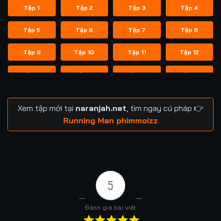
Tập 1
Tập 2
Tập 3
Tập 4
Tập 5
Tập 6
Tập 7
Tập 8
Tập 9
Tập 10
Tập 11
Tập 12
Tập 13
Tập 14
Tập 14
Tập 15
Tập 16
Tập 17
Tập 18
Tập 19
Xem tập mới tại
naranjah.net
, tìm ngay cú pháp 👉
Tập 20
Tập 21
Tập 21
Tập 22
Running Man phimmoizz
Tập 23
Tập 24
Tập 24
Tập 25
Tập 26
Tập 27
Tập 28
Tập 29
5
Tập 29
Tập 30
Tập 31
Tập 32
Đánh giá bài viết
Tập 33
Tập 34
Tập 35
Tập 36