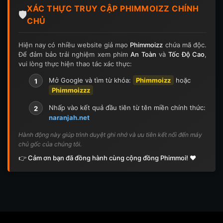
XÁC THỰC TRUY CẬP PHIMMOIZZ CHÍNH
Tập 126
Tập 126
Tập 127
Tập 127
🛡️
CHỦ
Tập 128
Tập 128
Tập 129
Tập 129
Hiện nay có nhiều website giả mạo
Phimmoizz
chứa mã độc.
Để đảm bảo trải nghiệm xem phim
An Toàn
và
Tốc Độ Cao
,
Tập 130
Tập 130
Tập 131
Tập 131
vui lòng thực hiện thao tác xác thực:
Tập 132
Tập 132
Tập 133
Tập 133
Mở Google và tìm từ khóa:
Phimmoizz
hoặc
1
Phimmoizzz
Tập 134
Tập 134
Tập 135
Tập 136
Nhấp vào kết quả đầu tiên từ tên miền chính thức:
2
naranjah.net
Tập 137
Tập 138
Tập 139
Tập 140
Hành động này giúp trình duyệt ghi nhớ và ưu tiên kết nối đến máy
chủ gốc của chúng tôi.
Tập 141
Tập 142
Tập 143
Tập 143
👉 Cảm ơn bạn đã đồng hành cùng cộng đồng Phimmoi! ❤️
Tập 144
Tập 144
Tập 145
Tập 145
Tập 146
Tập 146
Tập 147
Tập 148
Tập 148
Tập 149
Tập 149
Tập 150