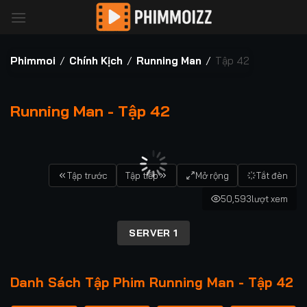
Bỏ
qua
nội
dung
Phimmoi
/
Chính Kịch
/
Running Man
/
Tập 42
Running Man - Tập 42
00:00 / 00:00
Tập trước
Tập tiếp
Mở rộng
Tắt đèn
50,593
lượt xem
SERVER 1
Danh Sách Tập Phim Running Man - Tập 42