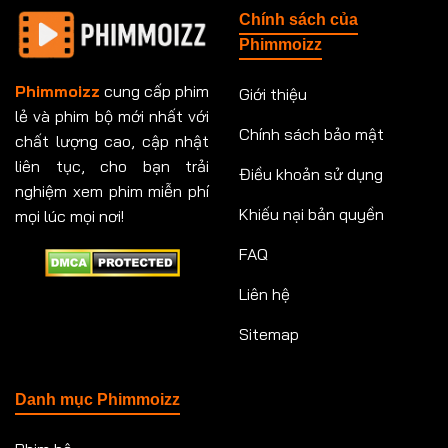
Chính sách của
Tập 151
Tập 151
Tập 152
Tập 153
Phimmoizz
Tập 153
Tập 154
Tập 154
Tập 155
Phimmoizz
cung cấp phim
Giới thiệu
lẻ và phim bộ mới nhất với
Tập 156
Tập 157
Tập 157
Tập 158
Chính sách bảo mật
chất lượng cao, cập nhật
Tập 159
Tập 159
Tập 160
Tập 161
liên tục, cho bạn trải
Điều khoản sử dụng
nghiệm xem phim miễn phí
Tập 161
Tập 162
Tập 163
Tập 164
Khiếu nại bản quyền
mọi lúc mọi nơi!
FAQ
Tập 164
Tập 165
Tập 165
Tập 166
Liên hệ
Tập 166
Tập 167
Tập 168
Tập 169
Sitemap
Tập 170
Tập 171
Tập 171
Tập 172
Tập 173
Tập 173
Tập 174
Tập 174
Danh mục Phimmoizz
Tập 175
Tập 176
Tập 176
Tập 177