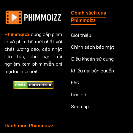
Tập 148
Tập 149
Tập 149
Tập 150
Chính sách của
Tập 151
Tập 151
Tập 152
Tập 153
Phimmoizz
Tập 153
Tập 154
Tập 154
Tập 155
Phimmoizz
cung cấp phim
Giới thiệu
lẻ và phim bộ mới nhất với
Tập 156
Tập 157
Tập 157
Tập 158
Chính sách bảo mật
chất lượng cao, cập nhật
Tập 159
Tập 159
Tập 160
Tập 161
liên tục, cho bạn trải
Điều khoản sử dụng
nghiệm xem phim miễn phí
Tập 161
Tập 162
Tập 163
Tập 164
Khiếu nại bản quyền
mọi lúc mọi nơi!
FAQ
Tập 164
Tập 165
Tập 165
Tập 166
Liên hệ
Tập 166
Tập 167
Tập 168
Tập 169
Sitemap
Tập 170
Tập 171
Tập 171
Tập 172
Tập 173
Tập 173
Tập 174
Tập 174
Danh mục Phimmoizz