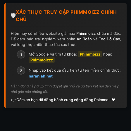
Tập 124
Tập 124
Tập 125
Tập 125
XÁC THỰC TRUY CẬP PHIMMOIZZ CHÍNH
Tập 126
Tập 126
Tập 127
Tập 127
🛡️
CHỦ
Tập 128
Tập 128
Tập 129
Tập 129
Hiện nay có nhiều website giả mạo
Phimmoizz
chứa mã độc.
Để đảm bảo trải nghiệm xem phim
An Toàn
và
Tốc Độ Cao
,
Tập 130
Tập 130
Tập 131
Tập 131
vui lòng thực hiện thao tác xác thực:
Tập 132
Tập 132
Tập 133
Tập 133
Mở Google và tìm từ khóa:
Phimmoizz
hoặc
1
Phimmoizzz
Tập 134
Tập 134
Tập 135
Tập 136
Nhấp vào kết quả đầu tiên từ tên miền chính thức:
2
naranjah.net
Tập 137
Tập 138
Tập 139
Tập 140
Hành động này giúp trình duyệt ghi nhớ và ưu tiên kết nối đến máy
chủ gốc của chúng tôi.
Tập 141
Tập 142
Tập 143
Tập 143
👉 Cảm ơn bạn đã đồng hành cùng cộng đồng Phimmoi! ❤️
Tập 144
Tập 144
Tập 145
Tập 145
Tập 146
Tập 146
Tập 147
Tập 148