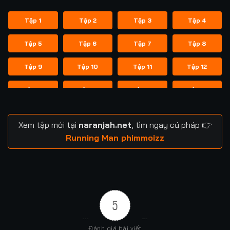
Tập 1
Tập 2
Tập 3
Tập 4
Tập 5
Tập 6
Tập 7
Tập 8
Tập 9
Tập 10
Tập 11
Tập 12
Tập 13
Tập 14
Tập 14
Tập 15
Tập 16
Tập 17
Tập 18
Tập 19
Xem tập mới tại
naranjah.net
, tìm ngay cú pháp 👉
Tập 20
Tập 21
Tập 21
Tập 22
Running Man phimmoizz
Tập 23
Tập 24
Tập 24
Tập 25
Tập 26
Tập 27
Tập 28
Tập 29
5
Tập 29
Tập 30
Tập 31
Tập 32
Đánh giá bài viết
Tập 33
Tập 34
Tập 35
Tập 36