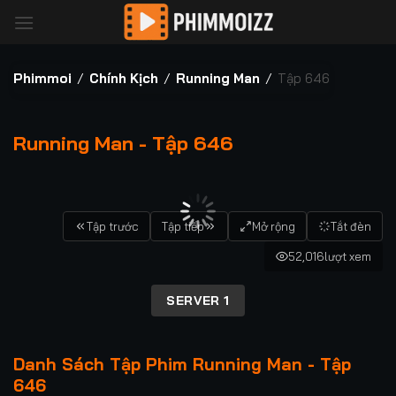
Bỏ
qua
nội
dung
Phimmoi
/
Chính Kịch
/
Running Man
/
Tập 646
Running Man - Tập 646
00:00 / 00:00
Tập trước
Tập tiếp
Mở rộng
Tắt đèn
52,016
lượt xem
SERVER 1
Danh Sách Tập Phim Running Man - Tập
646