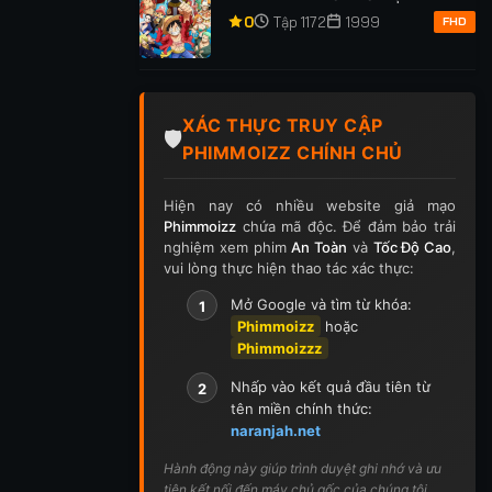
p 255
Tập 256
Tập 257
Tập 258
Tập 259
0
Tập 1172
1999
FHD
p 269
Tập 270
Tập 271
Tập 272
Tập 273
p 283
Tập 284
Tập 285
Tập 286
Tập 287
XÁC THỰC TRUY CẬP
🛡️
PHIMMOIZZ CHÍNH CHỦ
p 297
Tập 298
Tập 299
Tập 300
Tập 301
Hiện nay có nhiều website giả mạo
ập 311
Tập 312
Tập 313
Tập 314
Tập 315
Phimmoizz
chứa mã độc. Để đảm bảo trải
nghiệm xem phim
An Toàn
và
Tốc Độ Cao
,
p 325
Tập 326
Tập 327
Tập 328
Tập 329
vui lòng thực hiện thao tác xác thực:
Mở Google và tìm từ khóa:
1
p 339
Tập 340
Tập 341
Tập 342
Tập 343
Phimmoizz
hoặc
Phimmoizzz
p 353
Tập 354
Tập 355
Tập 356
Tập 357
Nhấp vào kết quả đầu tiên từ
2
p 367
Tập 368
Tập 369
Tập 370
Tập 371
tên miền chính thức:
naranjah.net
ập 381
Tập 382
Tập 383
Tập 384
Tập 385
Hành động này giúp trình duyệt ghi nhớ và ưu
tiên kết nối đến máy chủ gốc của chúng tôi.