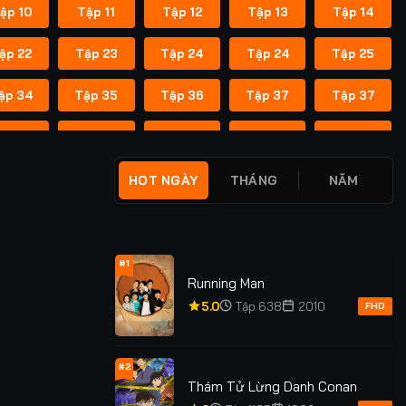
ập 10
Tập 11
Tập 12
Tập 13
Tập 14
ập 22
Tập 23
Tập 24
Tập 24
Tập 25
ập 34
Tập 35
Tập 36
Tập 37
Tập 37
ập 45
Tập 46
Tập 47
Tập 48
Tập 49
ập 55
Tập 55
Tập 56
Tập 56
Tập 57
HOT NGÀY
THÁNG
NĂM
ập 62
Tập 62
Tập 63
Tập 63
Tập 64
ập 69
Tập 69
Tập 70
Tập 70
Tập 71
#1
Running Man
ập 76
Tập 76
Tập 77
Tập 77
Tập 78
5.0
Tập 638
2010
FHD
ập 83
Tập 83
Tập 84
Tập 84
Tập 85
#2
Thám Tử Lừng Danh Conan
ập 91
Tập 91
Tập 92
Tập 92
Tập 93