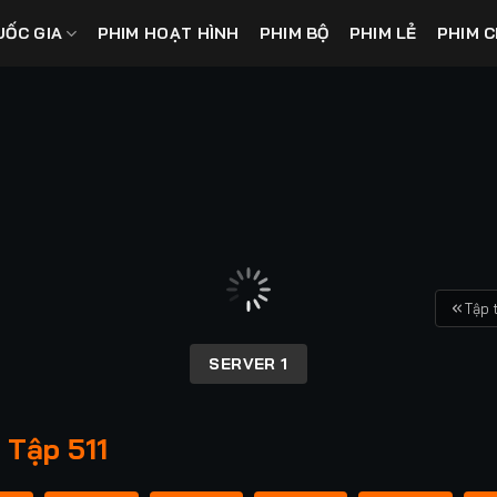
UỐC GIA
PHIM HOẠT HÌNH
PHIM BỘ
PHIM LẺ
PHIM C
Tập 
SERVER 1
 Tập 511