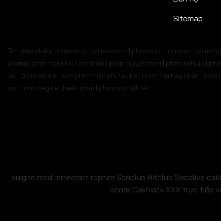
Tập 527
Tập 528
Tập 529
Tập 530
Tập 5
Sitemap
Tập 541
Tập 542
Tập 543
Tập 544
Tập 
Tìm kiếm nhiều: phimmoizz | phimmoizzz | phimmoiz | phimmoi | phimmoi 
Tập 555
Tập 556
Tập 557
Tập 558
Tập 
phimgi | phim mới chill | coi phim | phim thuyết minh | phim vietsub | 
lậu | phim online | xem phim miễn phí full hd | phim mới hay nhất | phi
Tập 569
Tập 570
Tập 571
Tập 572
Tập 
phí | phim hay.net | web phim | phimmoichill net
Tập 583
Tập 584
Tập 585
Tập 586
Tập 
Tập 597
Tập 598
Tập 599
Tập 600
Tập 6
Tập 611
Tập 612
Tập 613
Tập 614
Tập 6
Tập 625
Tập 626
Tập 627
Tập 628
Tập 6
vuighe
mod minecraft
rophim
Sonclub
Hitclub
Socolive
cak
score
Cakhiatv
XXX
trực tiếp x