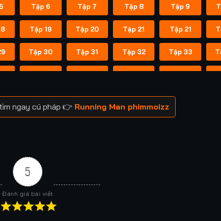
5
Tập 6
Tập 7
Tập 8
Tập 9
T
18
Tập 19
Tập 20
Tập 21
Tập 21
T
29
Tập 30
Tập 31
Tập 32
Tập 33
T
41
Tập 42
Tập 43
Tập 43
Tập 44
T
52
Tập 53
Tập 53
Tập 54
Tập 54
T
 tìm ngay cú pháp 👉
Running Man phimmoizz
59
Tập 60
Tập 60
Tập 61
Tập 61
T
66
Tập 67
Tập 67
Tập 68
Tập 68
T
73
Tập 74
Tập 74
Tập 75
Tập 75
T
5
80
Tập 81
Tập 81
Tập 82
Tập 82
T
Đánh giá bài viết
88
Tập 88
Tập 89
Tập 89
Tập 90
T