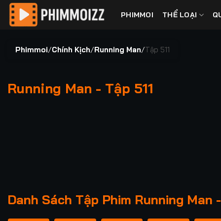
Bỏ
PHIMMOI
THỂ LOẠI
Q
qua
nội
dung
Phimmoi
/
Chính Kịch
/
Running Man
/
Tập 511
Running Man - Tập 511
00:00 / 00:00
Danh Sách Tập Phim Running Man -