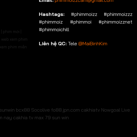
Email:
phimmoizzcam@gmail.com
p 536
Tập 537
Tập 538
Tập 539
Tập 540
Hashtags:
#phimmoizz #phimmoizzz
#phimmoiz #phimmoi #phimmoizznet
p 550
Tập 551
Tập 552
Tập 553
Tập 554
#phimmoichill
| phim mới |
p 564
Tập 565
Tập 566
Tập 567
Tập 568
 | web xem phim
Liên hệ QC:
Tele
@MaiBinhKim
b xem phim miễn
p 578
Tập 579
Tập 580
Tập 581
Tập 582
p 592
Tập 593
Tập 594
Tập 595
Tập 596
p 606
Tập 607
Tập 608
Tập 609
Tập 610
p 620
Tập 621
Tập 622
Tập 623
Tập 624
p 634
Tập 635
Tập 636
Tập 637
Tập 638
sunwin
bcx88
Socolive
fo88.jpn.com
cakhiatv
Nowgoal Live
em nay
cakhia tv
max 79
sun win