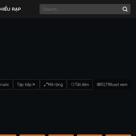
HIẾU RẠP
trước
Tập tiếp
Mở rộng
Tắt đèn
51,718
lượt xem