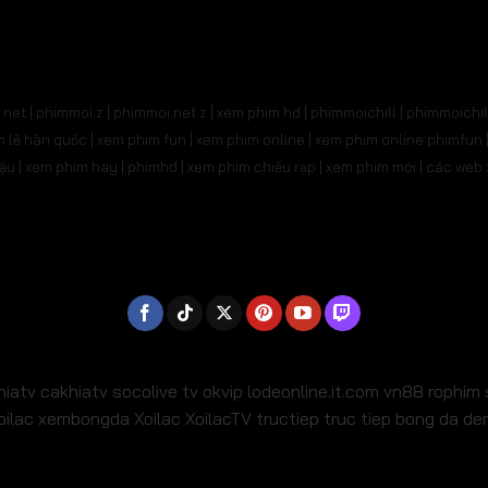
31
Tập 532
Tập 533
Tập 534
Tập 535
Tậ
545
Tập 546
Tập 547
Tập 548
Tập 549
Tậ
net | phimmoi.z | phimmoi.net z |
xem phim hd | phimmoichill | phimmoichil 
559
Tập 560
Tập 561
Tập 562
Tập 563
Tậ
phim lẻ hàn quốc | xem phim fun | xem phim online | xem phim online phimfun
m lậu | xem phim hay | phimhd | xem phim chiếu rạp | xem phim mới | các we
573
Tập 574
Tập 575
Tập 576
Tập 577
Tậ
587
Tập 588
Tập 589
Tập 590
Tập 591
Tậ
01
Tập 602
Tập 603
Tập 604
Tập 605
Tậ
15
Tập 616
Tập 617
Tập 618
Tập 619
Tậ
29
Tập 630
Tập 631
Tập 632
Tập 633
Tậ
hiatv
cakhiatv
socolive tv
okvip
lodeonline.it.com
vn88
rophim
oilac
xembongda Xoilac
XoilacTV tructiep
truc tiep bong da d