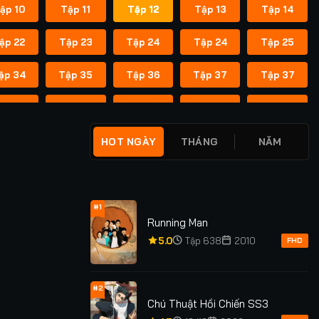
ập 10
Tập 11
Tập 12
Tập 13
Tập 14
ập 22
Tập 23
Tập 24
Tập 24
Tập 25
ập 34
Tập 35
Tập 36
Tập 37
Tập 37
ập 45
Tập 46
Tập 47
Tập 48
Tập 49
ập 55
Tập 55
Tập 56
Tập 56
Tập 57
HOT NGÀY
THÁNG
NĂM
ập 62
Tập 62
Tập 63
Tập 63
Tập 64
ập 69
Tập 69
Tập 70
Tập 70
Tập 71
#1
Running Man
ập 76
Tập 76
Tập 77
Tập 77
Tập 78
5.0
Tập 638
2010
FHD
ập 83
Tập 83
Tập 84
Tập 84
Tập 85
#2
Chú Thuật Hồi Chiến SS3
ập 91
Tập 91
Tập 92
Tập 92
Tập 93