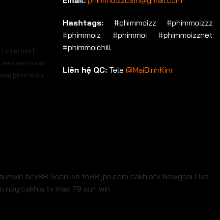
Email:
phimmoizzcam@gmail.com
p 536
Tập 537
Tập 538
Tập 539
Tập 540
Hashtags:
#phimmoizz #phimmoizzz
#phimmoiz #phimmoi #phimmoizznet
p 550
Tập 551
Tập 552
Tập 553
Tập 554
#phimmoichill
| phim mới |
p 564
Tập 565
Tập 566
Tập 567
Tập 568
 | web xem phim
Liên hệ QC:
Tele
@MaiBinhKim
b xem phim miễn
p 578
Tập 579
Tập 580
Tập 581
Tập 582
p 592
Tập 593
Tập 594
Tập 595
Tập 596
p 606
Tập 607
Tập 608
Tập 609
Tập 610
p 620
Tập 621
Tập 622
Tập 623
Tập 624
p 634
Tập 635
Tập 636
Tập 637
Tập 638
sunwin
bcx88
Socolive
fo88.jpn.com
cakhiatv
Nowgoal Live
em nay
cakhia tv
max 79
sun win