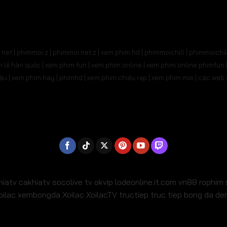
31
Tập 532
Tập 533
Tập 534
Tập 535
Tậ
545
Tập 546
Tập 547
Tập 548
Tập 549
Tậ
net | phimmoi.z | phimmoi.net z |
xem phim hd | phimmoichill | phimmoichil 
559
Tập 560
Tập 561
Tập 562
Tập 563
Tậ
phim lẻ hàn quốc | xem phim fun | xem phim online | xem phim online phimfun
m lậu | xem phim hay | phimhd | xem phim chiếu rạp | xem phim mới | các we
573
Tập 574
Tập 575
Tập 576
Tập 577
Tậ
587
Tập 588
Tập 589
Tập 590
Tập 591
Tậ
01
Tập 602
Tập 603
Tập 604
Tập 605
Tậ
15
Tập 616
Tập 617
Tập 618
Tập 619
Tậ
29
Tập 630
Tập 631
Tập 632
Tập 633
Tậ
hiatv
cakhiatv
socolive tv
okvip
lodeonline.it.com
vn88
rophim
oilac
xembongda Xoilac
XoilacTV tructiep
truc tiep bong da d