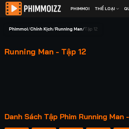
Bỏ
PHIMMOI
THỂ LOẠI
Q
qua
nội
dung
Phimmoi
/
Chính Kịch
/
Running Man
/
Tập 12
Running Man - Tập 12
00:00 / 00:00
Danh Sách Tập Phim Running Man -