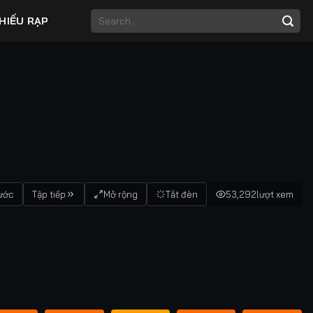
HIẾU RẠP
rước
Tập tiếp
Mở rộng
Tắt đèn
53,292
lượt xem