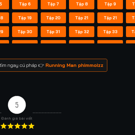
5
Tập 6
Tập 7
Tập 8
Tập 9
T
18
Tập 19
Tập 20
Tập 21
Tập 21
T
29
Tập 30
Tập 31
Tập 32
Tập 33
T
41
Tập 42
Tập 43
Tập 43
Tập 44
T
52
Tập 53
Tập 53
Tập 54
Tập 54
T
 tìm ngay cú pháp 👉
Running Man phimmoizz
59
Tập 60
Tập 60
Tập 61
Tập 61
T
66
Tập 67
Tập 67
Tập 68
Tập 68
T
73
Tập 74
Tập 74
Tập 75
Tập 75
T
5
80
Tập 81
Tập 81
Tập 82
Tập 82
T
Đánh giá bài viết
88
Tập 88
Tập 89
Tập 89
Tập 90
T