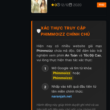
p 255
Tập 256
Tập 257
Tập 258
Tập 259
0
12/12
2020
FHD
p 269
Tập 270
Tập 271
Tập 272
Tập 273
p 283
Tập 284
Tập 285
Tập 286
Tập 287
XÁC THỰC TRUY CẬP
🛡️
PHIMMOIZZ CHÍNH CHỦ
p 297
Tập 298
Tập 299
Tập 300
Tập 301
Hiện nay có nhiều website giả mạo
ập 311
Tập 312
Tập 313
Tập 314
Tập 315
Phimmoizz
chứa mã độc. Để đảm bảo trải
nghiệm xem phim
An Toàn
và
Tốc Độ Cao
,
p 325
Tập 326
Tập 327
Tập 328
Tập 329
vui lòng thực hiện thao tác xác thực:
Mở Google và tìm từ khóa:
1
p 339
Tập 340
Tập 341
Tập 342
Tập 343
Phimmoizz
hoặc
Phimmoizzz
p 353
Tập 354
Tập 355
Tập 356
Tập 357
Nhấp vào kết quả đầu tiên từ
2
p 367
Tập 368
Tập 369
Tập 370
Tập 371
tên miền chính thức:
naranjah.net
ập 381
Tập 382
Tập 383
Tập 384
Tập 385
Hành động này giúp trình duyệt ghi nhớ và ưu
tiên kết nối đến máy chủ gốc của chúng tôi.