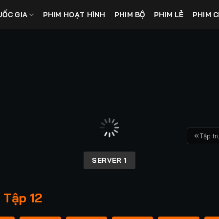
UỐC GIA
PHIM HOẠT HÌNH
PHIM BỘ
PHIM LẺ
PHIM C
Tập t
SERVER 1
 Tập 12