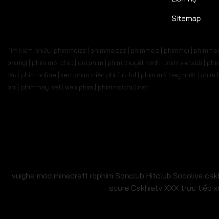
Tập 527
Tập 528
Tập 529
Tập 530
Tập 5
Sitemap
Tập 541
Tập 542
Tập 543
Tập 544
Tập 
Tìm kiếm nhiều: phimmoizz | phimmoizzz | phimmoiz | phimmoi | phimmoi 
Tập 555
Tập 556
Tập 557
Tập 558
Tập 
phimgi | phim mới chill | coi phim | phim thuyết minh | phim vietsub | 
lậu | phim online | xem phim miễn phí full hd | phim mới hay nhất | phi
Tập 569
Tập 570
Tập 571
Tập 572
Tập 
phí | phim hay.net | web phim | phimmoichill net
Tập 583
Tập 584
Tập 585
Tập 586
Tập 
Tập 597
Tập 598
Tập 599
Tập 600
Tập 6
Tập 611
Tập 612
Tập 613
Tập 614
Tập 6
Tập 625
Tập 626
Tập 627
Tập 628
Tập 6
vuighe
mod minecraft
rophim
Sonclub
Hitclub
Socolive
cak
score
Cakhiatv
XXX
trực tiếp x