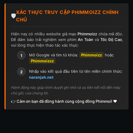
Tập 124
Tập 124
Tập 125
Tập 125
XÁC THỰC TRUY CẬP PHIMMOIZZ CHÍNH
Tập 126
Tập 126
Tập 127
Tập 127
🛡️
CHỦ
Tập 128
Tập 128
Tập 129
Tập 129
Hiện nay có nhiều website giả mạo
Phimmoizz
chứa mã độc.
Để đảm bảo trải nghiệm xem phim
An Toàn
và
Tốc Độ Cao
,
Tập 130
Tập 130
Tập 131
Tập 131
vui lòng thực hiện thao tác xác thực:
Tập 132
Tập 132
Tập 133
Tập 133
Mở Google và tìm từ khóa:
Phimmoizz
hoặc
1
Phimmoizzz
Tập 134
Tập 134
Tập 135
Tập 136
Nhấp vào kết quả đầu tiên từ tên miền chính thức:
2
naranjah.net
Tập 137
Tập 138
Tập 139
Tập 140
Hành động này giúp trình duyệt ghi nhớ và ưu tiên kết nối đến máy
chủ gốc của chúng tôi.
Tập 141
Tập 142
Tập 143
Tập 143
👉 Cảm ơn bạn đã đồng hành cùng cộng đồng Phimmoi! ❤️
Tập 144
Tập 144
Tập 145
Tập 145
Tập 146
Tập 146
Tập 147
Tập 148