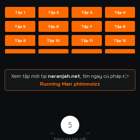
Tập 1
Tập 2
Tập 3
Tập 4
Tập 5
Tập 6
Tập 7
Tập 8
Tập 9
Tập 10
Tập 11
Tập 12
Tập 13
Tập 14
Tập 14
Tập 15
Tập 16
Tập 17
Tập 18
Tập 19
Xem tập mới tại
naranjah.net
, tìm ngay cú pháp 👉
Tập 20
Tập 21
Tập 21
Tập 22
Running Man phimmoizz
Tập 23
Tập 24
Tập 24
Tập 25
Tập 26
Tập 27
Tập 28
Tập 29
5
Tập 29
Tập 30
Tập 31
Tập 32
Đánh giá bài viết
Tập 33
Tập 34
Tập 35
Tập 36