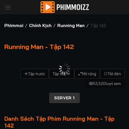
Bỏ
qua
nội
dung
Phimmoi
/
Chính Kịch
/
Running Man
/
Tập 142
Running Man - Tập 142
00:00 / 00:00
Tập trước
Tập tiếp
Mở rộng
Tắt đèn
53,520
lượt xem
SERVER 1
Danh Sách Tập Phim Running Man - Tập
142