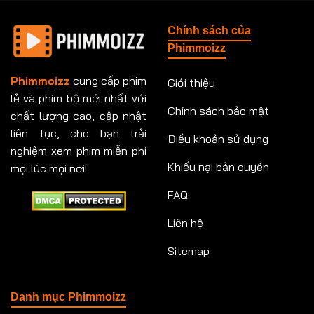
Tập 148
Tập 149
Tập 149
Tập 150
Chính sách của
Tập 151
Tập 151
Tập 152
Tập 153
Phimmoizz
Tập 153
Tập 154
Tập 154
Tập 155
Phimmoizz
cung cấp phim
Giới thiệu
lẻ và phim bộ mới nhất với
Tập 156
Tập 157
Tập 157
Tập 158
Chính sách bảo mật
chất lượng cao, cập nhật
Tập 159
Tập 159
Tập 160
Tập 161
liên tục, cho bạn trải
Điều khoản sử dụng
nghiệm xem phim miễn phí
Tập 161
Tập 162
Tập 163
Tập 164
Khiếu nại bản quyền
mọi lúc mọi nơi!
FAQ
Tập 164
Tập 165
Tập 165
Tập 166
Liên hệ
Tập 166
Tập 167
Tập 168
Tập 169
Sitemap
Tập 170
Tập 171
Tập 171
Tập 172
Tập 173
Tập 173
Tập 174
Tập 174
Danh mục Phimmoizz