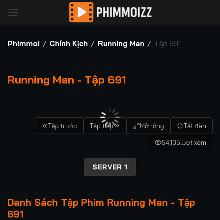
Bỏ
qua
nội
dung
Phimmoi
/
Chính Kịch
/
Running Man
/
Tập 691
Running Man - Tập 691
00:00 / 00:00
Tập trước
Tập tiếp
Mở rộng
Tắt đèn
54,135
lượt xem
SERVER 1
Danh Sách Tập Phim Running Man - Tập
691