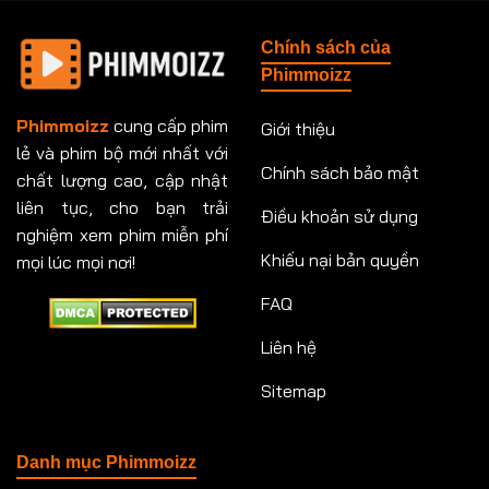
Tập 148
Tập 149
Tập 149
Tập 150
Chính sách của
Tập 151
Tập 151
Tập 152
Tập 153
Phimmoizz
Tập 153
Tập 154
Tập 154
Tập 155
Phimmoizz
cung cấp phim
Giới thiệu
lẻ và phim bộ mới nhất với
Tập 156
Tập 157
Tập 157
Tập 158
Chính sách bảo mật
chất lượng cao, cập nhật
Tập 159
Tập 159
Tập 160
Tập 161
liên tục, cho bạn trải
Điều khoản sử dụng
nghiệm xem phim miễn phí
Tập 161
Tập 162
Tập 163
Tập 164
Khiếu nại bản quyền
mọi lúc mọi nơi!
FAQ
Tập 164
Tập 165
Tập 165
Tập 166
Liên hệ
Tập 166
Tập 167
Tập 168
Tập 169
Sitemap
Tập 170
Tập 171
Tập 171
Tập 172
Tập 173
Tập 173
Tập 174
Tập 174
Danh mục Phimmoizz