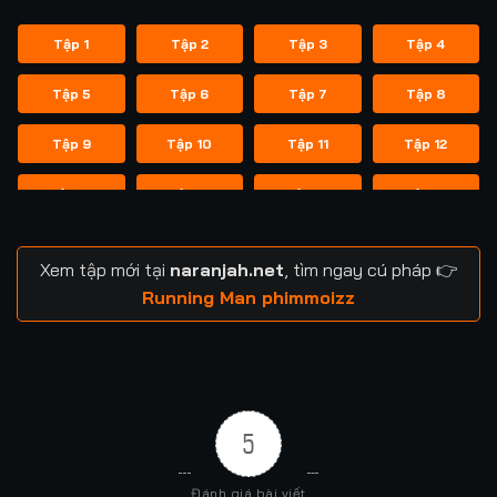
Tập 1
Tập 2
Tập 3
Tập 4
Tập 5
Tập 6
Tập 7
Tập 8
Tập 9
Tập 10
Tập 11
Tập 12
Tập 13
Tập 14
Tập 14
Tập 15
Tập 16
Tập 17
Tập 18
Tập 19
Xem tập mới tại
naranjah.net
, tìm ngay cú pháp 👉
Tập 20
Tập 21
Tập 21
Tập 22
Running Man phimmoizz
Tập 23
Tập 24
Tập 24
Tập 25
Tập 26
Tập 27
Tập 28
Tập 29
5
Tập 29
Tập 30
Tập 31
Tập 32
Đánh giá bài viết
Tập 33
Tập 34
Tập 35
Tập 36