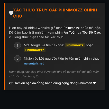
Tập 124
Tập 124
Tập 125
Tập 125
XÁC THỰC TRUY CẬP PHIMMOIZZ CHÍNH
Tập 126
Tập 126
Tập 127
Tập 127
🛡️
CHỦ
Tập 128
Tập 128
Tập 129
Tập 129
Hiện nay có nhiều website giả mạo
Phimmoizz
chứa mã độc.
Để đảm bảo trải nghiệm xem phim
An Toàn
và
Tốc Độ Cao
,
Tập 130
Tập 130
Tập 131
Tập 131
vui lòng thực hiện thao tác xác thực:
Tập 132
Tập 132
Tập 133
Tập 133
Mở Google và tìm từ khóa:
Phimmoizz
hoặc
1
Phimmoizzz
Tập 134
Tập 134
Tập 135
Tập 136
Nhấp vào kết quả đầu tiên từ tên miền chính thức:
2
naranjah.net
Tập 137
Tập 138
Tập 139
Tập 140
Hành động này giúp trình duyệt ghi nhớ và ưu tiên kết nối đến máy
chủ gốc của chúng tôi.
Tập 141
Tập 142
Tập 143
Tập 143
👉 Cảm ơn bạn đã đồng hành cùng cộng đồng Phimmoi! ❤️
Tập 144
Tập 144
Tập 145
Tập 145
Tập 146
Tập 146
Tập 147
Tập 148