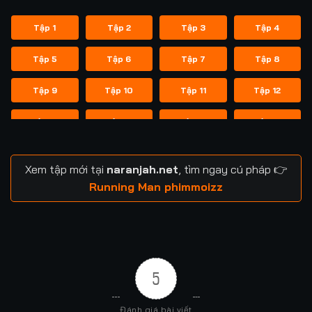
Tập 1
Tập 2
Tập 3
Tập 4
Tập 5
Tập 6
Tập 7
Tập 8
Tập 9
Tập 10
Tập 11
Tập 12
Tập 13
Tập 14
Tập 14
Tập 15
Tập 16
Tập 17
Tập 18
Tập 19
Xem tập mới tại
naranjah.net
, tìm ngay cú pháp 👉
Tập 20
Tập 21
Tập 21
Tập 22
Running Man phimmoizz
Tập 23
Tập 24
Tập 24
Tập 25
Tập 26
Tập 27
Tập 28
Tập 29
5
Tập 29
Tập 30
Tập 31
Tập 32
Đánh giá bài viết
Tập 33
Tập 34
Tập 35
Tập 36