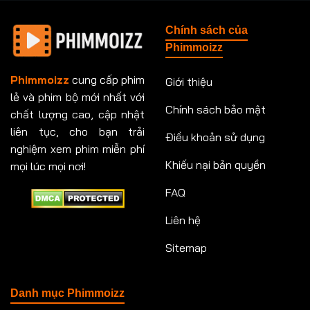
Tập 148
Tập 149
Tập 149
Tập 150
Chính sách của
Tập 151
Tập 151
Tập 152
Tập 153
Phimmoizz
Tập 153
Tập 154
Tập 154
Tập 155
Phimmoizz
cung cấp phim
Giới thiệu
lẻ và phim bộ mới nhất với
Tập 156
Tập 157
Tập 157
Tập 158
Chính sách bảo mật
chất lượng cao, cập nhật
Tập 159
Tập 159
Tập 160
Tập 161
liên tục, cho bạn trải
Điều khoản sử dụng
nghiệm xem phim miễn phí
Tập 161
Tập 162
Tập 163
Tập 164
Khiếu nại bản quyền
mọi lúc mọi nơi!
FAQ
Tập 164
Tập 165
Tập 165
Tập 166
Liên hệ
Tập 166
Tập 167
Tập 168
Tập 169
Sitemap
Tập 170
Tập 171
Tập 171
Tập 172
Tập 173
Tập 173
Tập 174
Tập 174
Danh mục Phimmoizz