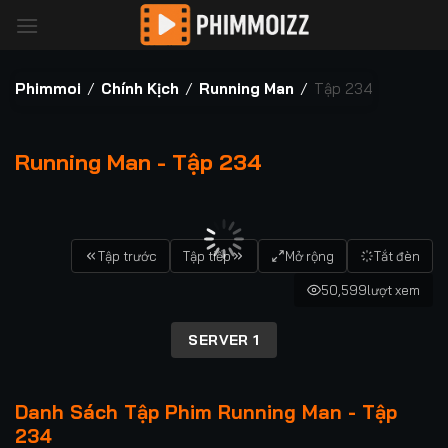
Bỏ
qua
nội
dung
Phimmoi
/
Chính Kịch
/
Running Man
/
Tập 234
Running Man - Tập 234
00:00 / 00:00
Tập trước
Tập tiếp
Mở rộng
Tắt đèn
50,599
lượt xem
SERVER 1
Danh Sách Tập Phim Running Man - Tập
234