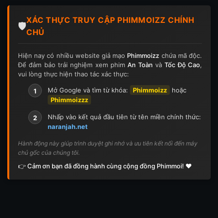
Tập 124
Tập 124
Tập 125
Tập 125
XÁC THỰC TRUY CẬP PHIMMOIZZ CHÍNH
Tập 126
Tập 126
Tập 127
Tập 127
🛡️
CHỦ
Tập 128
Tập 128
Tập 129
Tập 129
Hiện nay có nhiều website giả mạo
Phimmoizz
chứa mã độc.
Để đảm bảo trải nghiệm xem phim
An Toàn
và
Tốc Độ Cao
,
Tập 130
Tập 130
Tập 131
Tập 131
vui lòng thực hiện thao tác xác thực:
Tập 132
Tập 132
Tập 133
Tập 133
Mở Google và tìm từ khóa:
Phimmoizz
hoặc
1
Phimmoizzz
Tập 134
Tập 134
Tập 135
Tập 136
Nhấp vào kết quả đầu tiên từ tên miền chính thức:
2
naranjah.net
Tập 137
Tập 138
Tập 139
Tập 140
Hành động này giúp trình duyệt ghi nhớ và ưu tiên kết nối đến máy
chủ gốc của chúng tôi.
Tập 141
Tập 142
Tập 143
Tập 143
👉 Cảm ơn bạn đã đồng hành cùng cộng đồng Phimmoi! ❤️
Tập 144
Tập 144
Tập 145
Tập 145
Tập 146
Tập 146
Tập 147
Tập 148