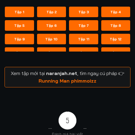
Tập 1
Tập 2
Tập 3
Tập 4
Tập 5
Tập 6
Tập 7
Tập 8
Tập 9
Tập 10
Tập 11
Tập 12
Tập 13
Tập 14
Tập 14
Tập 15
Tập 16
Tập 17
Tập 18
Tập 19
Xem tập mới tại
naranjah.net
, tìm ngay cú pháp 👉
Tập 20
Tập 21
Tập 21
Tập 22
Running Man phimmoizz
Tập 23
Tập 24
Tập 24
Tập 25
Tập 26
Tập 27
Tập 28
Tập 29
5
Tập 29
Tập 30
Tập 31
Tập 32
Đánh giá bài viết
Tập 33
Tập 34
Tập 35
Tập 36