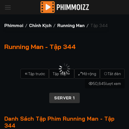
Bỏ
qua
nội
dung
Phimmoi
/
Chính Kịch
/
Running Man
/
Tập 344
Running Man - Tập 344
00:00 / 00:00
Tập trước
Tập tiếp
Mở rộng
Tắt đèn
50,645
lượt xem
SERVER 1
Danh Sách Tập Phim Running Man - Tập
344