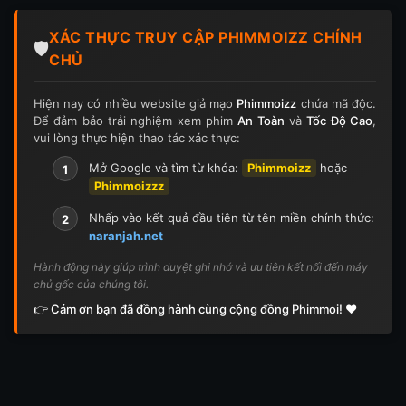
Tập 124
Tập 124
Tập 125
Tập 125
XÁC THỰC TRUY CẬP PHIMMOIZZ CHÍNH
Tập 126
Tập 126
Tập 127
Tập 127
🛡️
CHỦ
Tập 128
Tập 128
Tập 129
Tập 129
Hiện nay có nhiều website giả mạo
Phimmoizz
chứa mã độc.
Để đảm bảo trải nghiệm xem phim
An Toàn
và
Tốc Độ Cao
,
Tập 130
Tập 130
Tập 131
Tập 131
vui lòng thực hiện thao tác xác thực:
Tập 132
Tập 132
Tập 133
Tập 133
Mở Google và tìm từ khóa:
Phimmoizz
hoặc
1
Phimmoizzz
Tập 134
Tập 134
Tập 135
Tập 136
Nhấp vào kết quả đầu tiên từ tên miền chính thức:
2
naranjah.net
Tập 137
Tập 138
Tập 139
Tập 140
Hành động này giúp trình duyệt ghi nhớ và ưu tiên kết nối đến máy
chủ gốc của chúng tôi.
Tập 141
Tập 142
Tập 143
Tập 143
👉 Cảm ơn bạn đã đồng hành cùng cộng đồng Phimmoi! ❤️
Tập 144
Tập 144
Tập 145
Tập 145
Tập 146
Tập 146
Tập 147
Tập 148