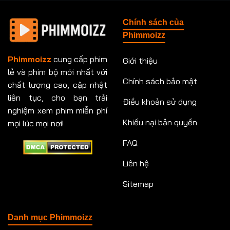
Tập 148
Tập 149
Tập 149
Tập 150
Chính sách của
Tập 151
Tập 151
Tập 152
Tập 153
Phimmoizz
Tập 153
Tập 154
Tập 154
Tập 155
Phimmoizz
cung cấp phim
Giới thiệu
lẻ và phim bộ mới nhất với
Tập 156
Tập 157
Tập 157
Tập 158
Chính sách bảo mật
chất lượng cao, cập nhật
Tập 159
Tập 159
Tập 160
Tập 161
liên tục, cho bạn trải
Điều khoản sử dụng
nghiệm xem phim miễn phí
Tập 161
Tập 162
Tập 163
Tập 164
Khiếu nại bản quyền
mọi lúc mọi nơi!
FAQ
Tập 164
Tập 165
Tập 165
Tập 166
Liên hệ
Tập 166
Tập 167
Tập 168
Tập 169
Sitemap
Tập 170
Tập 171
Tập 171
Tập 172
Tập 173
Tập 173
Tập 174
Tập 174
Danh mục Phimmoizz