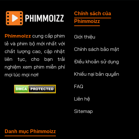
Tập 148
Tập 149
Tập 149
Tập 150
Chính sách của
Tập 151
Tập 151
Tập 152
Tập 153
Phimmoizz
Tập 153
Tập 154
Tập 154
Tập 155
Phimmoizz
cung cấp phim
Giới thiệu
lẻ và phim bộ mới nhất với
Tập 156
Tập 157
Tập 157
Tập 158
Chính sách bảo mật
chất lượng cao, cập nhật
Tập 159
Tập 159
Tập 160
Tập 161
liên tục, cho bạn trải
Điều khoản sử dụng
nghiệm xem phim miễn phí
Tập 161
Tập 162
Tập 163
Tập 164
Khiếu nại bản quyền
mọi lúc mọi nơi!
FAQ
Tập 164
Tập 165
Tập 165
Tập 166
Liên hệ
Tập 166
Tập 167
Tập 168
Tập 169
Sitemap
Tập 170
Tập 171
Tập 171
Tập 172
Tập 173
Tập 173
Tập 174
Tập 174
Danh mục Phimmoizz