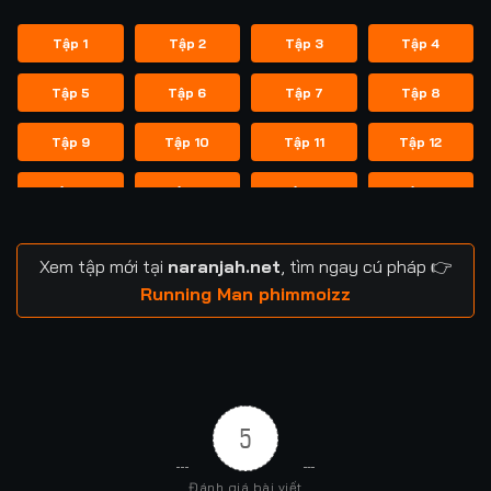
Tập 1
Tập 2
Tập 3
Tập 4
Tập 5
Tập 6
Tập 7
Tập 8
Tập 9
Tập 10
Tập 11
Tập 12
Tập 13
Tập 14
Tập 14
Tập 15
Tập 16
Tập 17
Tập 18
Tập 19
Xem tập mới tại
naranjah.net
, tìm ngay cú pháp 👉
Tập 20
Tập 21
Tập 21
Tập 22
Running Man phimmoizz
Tập 23
Tập 24
Tập 24
Tập 25
Tập 26
Tập 27
Tập 28
Tập 29
5
Tập 29
Tập 30
Tập 31
Tập 32
Đánh giá bài viết
Tập 33
Tập 34
Tập 35
Tập 36