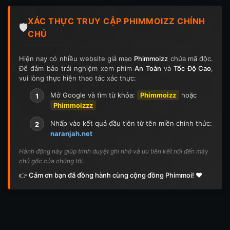
Tập 124
Tập 124
Tập 125
Tập 125
XÁC THỰC TRUY CẬP PHIMMOIZZ CHÍNH
Tập 126
Tập 126
Tập 127
Tập 127
🛡️
CHỦ
Tập 128
Tập 128
Tập 129
Tập 129
Hiện nay có nhiều website giả mạo
Phimmoizz
chứa mã độc.
Để đảm bảo trải nghiệm xem phim
An Toàn
và
Tốc Độ Cao
,
Tập 130
Tập 130
Tập 131
Tập 131
vui lòng thực hiện thao tác xác thực:
Tập 132
Tập 132
Tập 133
Tập 133
Mở Google và tìm từ khóa:
Phimmoizz
hoặc
1
Phimmoizzz
Tập 134
Tập 134
Tập 135
Tập 136
Nhấp vào kết quả đầu tiên từ tên miền chính thức:
2
naranjah.net
Tập 137
Tập 138
Tập 139
Tập 140
Hành động này giúp trình duyệt ghi nhớ và ưu tiên kết nối đến máy
chủ gốc của chúng tôi.
Tập 141
Tập 142
Tập 143
Tập 143
👉 Cảm ơn bạn đã đồng hành cùng cộng đồng Phimmoi! ❤️
Tập 144
Tập 144
Tập 145
Tập 145
Tập 146
Tập 146
Tập 147
Tập 148