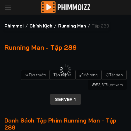
Bỏ
qua
nội
dung
Phimmoi
/
Chính Kịch
/
Running Man
/
Tập 289
Running Man - Tập 289
00:00 / 00:00
Tập trước
Tập tiếp
Mở rộng
Tắt đèn
53,617
lượt xem
SERVER 1
Danh Sách Tập Phim Running Man - Tập
289