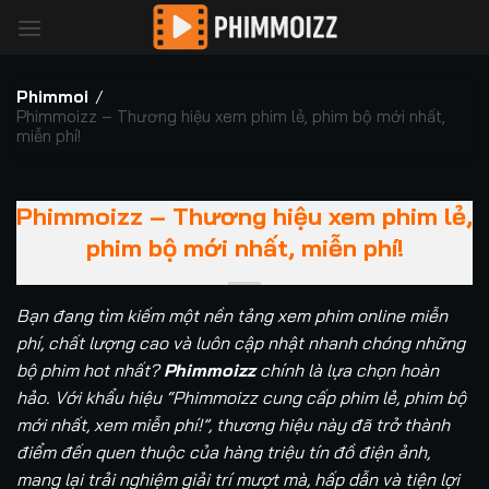
Bỏ
qua
nội
dung
Phimmoi
/
Phimmoizz – Thương hiệu xem phim lẻ, phim bộ mới nhất,
miễn phí!
Phimmoizz – Thương hiệu xem phim lẻ,
phim bộ mới nhất, miễn phí!
Bạn đang tìm kiếm một nền tảng xem phim online miễn
phí, chất lượng cao và luôn cập nhật nhanh chóng những
bộ phim hot nhất?
Phimmoizz
chính là lựa chọn hoàn
hảo. Với khẩu hiệu “Phimmoizz cung cấp phim lẻ, phim bộ
mới nhất, xem miễn phí!”, thương hiệu này đã trở thành
điểm đến quen thuộc của hàng triệu tín đồ điện ảnh,
mang lại trải nghiệm giải trí mượt mà, hấp dẫn và tiện lợi