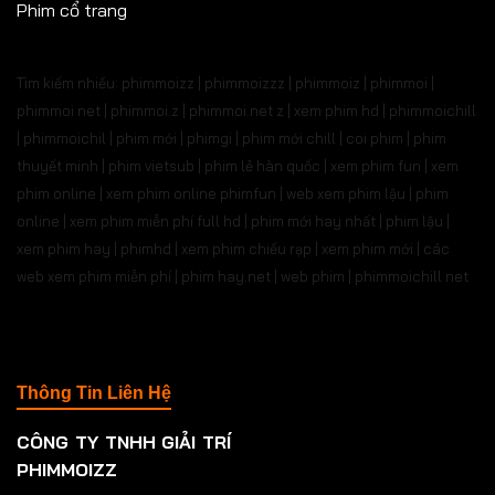
Phim cổ trang
Tìm kiếm nhiều: phimmoizz | phimmoizzz | phimmoiz | phimmoi |
phimmoi net | phimmoi.z | phimmoi.net z |
xem phim hd | phimmoichill
| phimmoichil | phim mới | phimgi | phim mới chill | coi phim | phim
thuyết minh | phim vietsub | phim lẻ hàn quốc | xem phim fun | xem
phim online | xem phim online phimfun | web xem phim lậu | phim
online | xem phim miễn phí full hd | phim mới hay nhất | phim lậu |
xem phim hay | phimhd | xem phim chiếu rạp | xem phim mới | các
web xem phim miễn phí | phim hay.net | web phim | phimmoichill net
Thông Tin Liên Hệ
CÔNG TY TNHH GIẢI TRÍ
PHIMMOIZZ