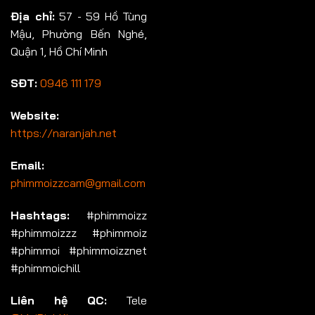
Địa chỉ:
57 - 59 Hồ Tùng
Mậu, Phường Bến Nghé,
Quận 1, Hồ Chí Minh
SĐT:
0946 111 179
Website:
https://naranjah.net
Email:
phimmoizzcam@gmail.com
Hashtags:
#phimmoizz
#phimmoizzz #phimmoiz
#phimmoi #phimmoizznet
#phimmoichill
Liên hệ QC:
Tele