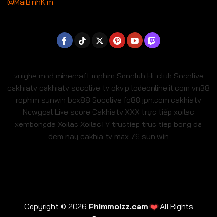
@MaiBinhKim
vuighe
mod minecraft
rophim
Sonclub
Hitclub
Socolive
cakhiatv
cakhiatv
socolive tv
okvip
lodeonline.it.com
vn88
rophim
sunwin
bcx88
Socolive
fo88.jpn.com
cakhiatv
Nowgoal Live score
Cakhiatv
XXX
trực tiếp xoilac
xembongda Xoilac
XoilacTV tructiep
truc tiep bong da
dem nay
cakhia tv
max 79
sun win
❤️
Copyright © 2026
Phimmoizz.cam
All Rights