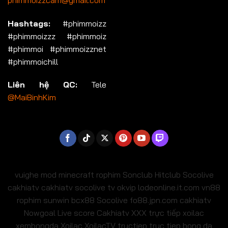
Hashtags:
#phimmoizz
#phimmoizzz #phimmoiz
#phimmoi #phimmoizznet
#phimmoichill
Liên hệ QC:
Tele
@MaiBinhKim
vuighe
mod minecraft
rophim
Sonclub
Hitclub
Socolive
cakhiatv
cakhiatv
socolive tv
okvip
lodeonline.it.com
vn88
rophim
sunwin
bcx88
Socolive
fo88.jpn.com
cakhiatv
Nowgoal Live score
Cakhiatv
XXX
trực tiếp xoilac
xembongda Xoilac
XoilacTV tructiep
truc tiep bong da