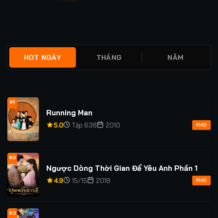
viết
HOT NGÀY
THÁNG
NĂM
#1
Running Man
5.0
Tập 638
2010
FHD
#2
Ngược Dòng Thời Gian Để Yêu Anh Phần 1
4.9
15/15
2018
FHD
#3