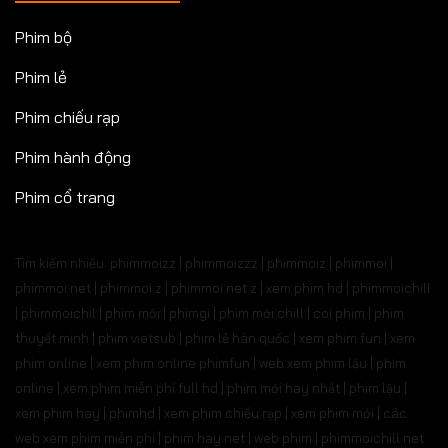
Phim bộ
Phim lẻ
Phim chiếu rạp
Phim hành động
Phim cổ trang
Tìm kiếm nhiều: phimmoizz | phimmoizzz | phimmoiz | phimmoi |
phimmoi net | phimmoi.z | phimmoi.net z |
xem phim hd | phimmoichill
| phimmoichil | phim mới | phimgi | phim mới chill | coi phim | phim
thuyết minh | phim vietsub | phim lẻ hàn quốc | xem phim fun | xem
phim online | xem phim online phimfun | web xem phim lậu | phim
online | xem phim miễn phí full hd | phim mới hay nhất | phim lậu |
xem phim hay | phimhd | xem phim chiếu rạp | xem phim mới | các
web xem phim miễn phí | phim hay.net | web phim | phimmoichill net