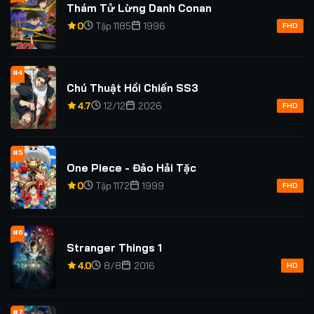
Thám Tử Lừng Danh Conan
0
Tập 1185
1996
FHD
#4
Chú Thuật Hồi Chiến SS3
4.7
12/12
2026
FHD
#5
One Piece - Đảo Hải Tặc
0
Tập 1172
1999
FHD
#6
Stranger Things 1
4.0
8/8
2016
HD
#7