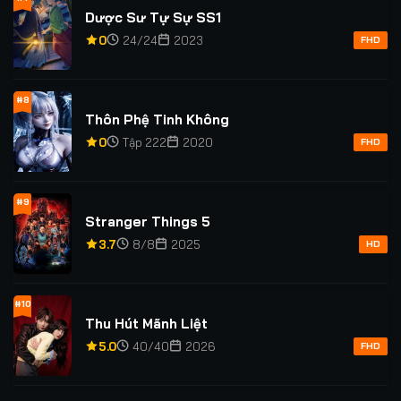
Dược Sư Tự Sự SS1
0
24/24
2023
FHD
#8
Thôn Phệ Tinh Không
0
Tập 222
2020
FHD
#9
Stranger Things 5
3.7
8/8
2025
HD
#10
Thu Hút Mãnh Liệt
5.0
40/40
2026
FHD