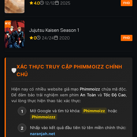
4.0
12/12
2025
FHD
#10
Jujutsu Kaisen Season 1
0
24/24
2020
FHD
XÁC THỰC TRUY CẬP PHIMMOIZZ CHÍNH
🛡️
CHỦ
Hiện nay có nhiều website giả mạo
Phimmoizz
chứa mã độc.
Để đảm bảo trải nghiệm xem phim
An Toàn
và
Tốc Độ Cao
,
vui lòng thực hiện thao tác xác thực:
Mở Google và tìm từ khóa:
Phimmoizz
hoặc
1
Phimmoizzz
Nhấp vào kết quả đầu tiên từ tên miền chính thức:
2
naranjah.net