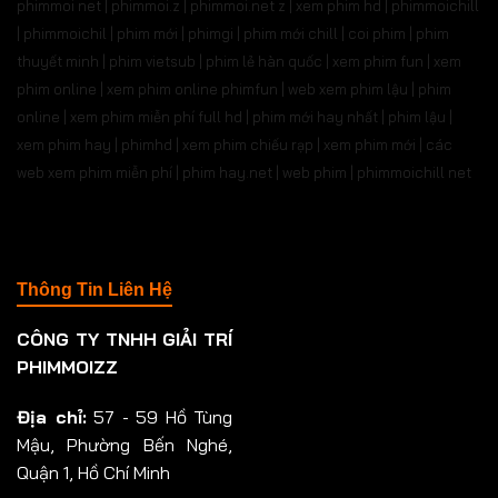
phimmoi net | phimmoi.z | phimmoi.net z |
xem phim hd | phimmoichill
| phimmoichil | phim mới | phimgi | phim mới chill | coi phim | phim
thuyết minh | phim vietsub | phim lẻ hàn quốc | xem phim fun | xem
phim online | xem phim online phimfun | web xem phim lậu | phim
online | xem phim miễn phí full hd | phim mới hay nhất | phim lậu |
xem phim hay | phimhd | xem phim chiếu rạp | xem phim mới | các
web xem phim miễn phí | phim hay.net | web phim | phimmoichill net
Thông Tin Liên Hệ
CÔNG TY TNHH GIẢI TRÍ
PHIMMOIZZ
Địa chỉ:
57 - 59 Hồ Tùng
Mậu, Phường Bến Nghé,
Quận 1, Hồ Chí Minh