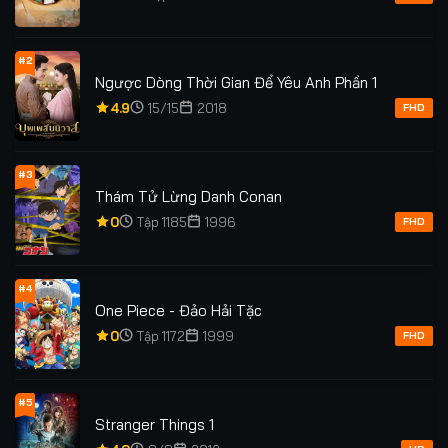
#2
Ngược Dòng Thời Gian Để Yêu Anh Phần 1
4.9
15/15
2018
FHD
#3
Thám Tử Lừng Danh Conan
0
Tập 1185
1996
FHD
#4
One Piece - Đảo Hải Tặc
0
Tập 1172
1999
FHD
#5
Stranger Things 1