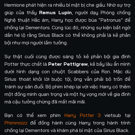
Hermione phát hiện ra nhiều bí mật bị che giấu. Nhờ sự trợ
giúp của thầy
Remus Lupin
, người dạy Phòng chống
Nghệ thuật Hắc ám, Harry học được bùa “Patronus” để
chống lại Dementors. Cùng lúc đó, những sự kiện bất ngờ
dần hé lộ rằng Sirius Black có thể không phải là kẻ phản
bội như mọi người lầm tưởng.
Sự thật cuối cùng được sáng tỏ: kẻ phản bội gia đình
Potter thực chất là
Peter Pettigrew
, kẻ bấy lâu ẩn mình
dưới hình dạng con chuột Scabbers của Ron. Mặc dù
Sirius thoát khỏi lời buộc tội, ông vẫn phải bỏ trốn để
tránh sự săn đuổi. Bộ phim khép lại với việc Harry có thêm
một đồng minh quan trọng và một hy vọng mới về gia đình
mà cậu tưởng chừng đã mất mãi mãi.
Bạn có thể xem phim
Harry Potter 3
vietsub tại
Phimmoizz
để đồng hành cùng Harry trong hành trình
chống lại Dementors và khám phá bí mật của Sirius Black.