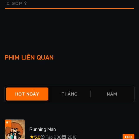
0
GÓP Ý
Lượt xem: 182
THIÊN CƠ THẬP NHỊ
BÀN TAY BẨN
PHIM LIÊN QUAN
CUNG
★
0
TẬP 24/24
★
0
FULL
HOT NGÀY
THÁNG
NĂM
#1
Running Man
5.0
Tập 638
2010
FHD