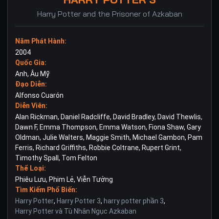
Harry Potter and the Prisoner of Azkaban
Năm Phát Hành:
2004
Quốc Gia:
Anh
,
Âu Mỹ
Đạo Diễn:
Alfonso Cuarón
Diễn Viên:
Alan Rickman
,
Daniel Radcliffe
,
David Bradley
,
David Thewlis
,
Dawn F
,
Emma Thompson
,
Emma Watson
,
Fiona Shaw
,
Gary
Oldman
,
Julie Walters
,
Maggie Smith
,
Michael Gambon
,
Pam
Ferris
,
Richard Griffiths
,
Robbie Coltrane
,
Rupert Grint
,
Timothy Spall
,
Tom Felton
Thể Loại:
Phiêu Lưu
,
Phim Lẻ
,
Viễn Tưởng
Tìm Kiếm Phổ Biến:
Harry Potter
,
Harry Potter 3
,
harry potter phần 3
,
Harry Potter và Tù Nhân Ngục Azkaban