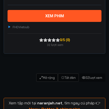
XEM PHIM
FHD
Vietsub
0/5 (0)
32
lượt xem
Mở rộng
Tắt đèn
32
lượt xem
Xem tập mới tại
naranjah.net
, tìm ngay cú pháp 👉
Harry Potter 3 phimmoizz