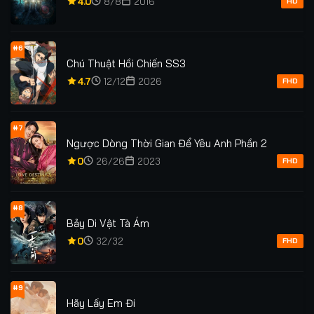
4.0
8/8
2016
HD
#6
Chú Thuật Hồi Chiến SS3
4.7
12/12
2026
FHD
#7
Ngược Dòng Thời Gian Để Yêu Anh Phần 2
0
26/26
2023
FHD
#8
Bảy Di Vật Tà Ám
0
32/32
FHD
#9
Hãy Lấy Em Đi