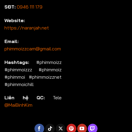
SĐT:
0946 111 179
Website:
https://naranjah.net
Email:
phimmoizzcam@gmail.com
Hashtags:
#phimmoizz
#phimmoizzz #phimmoiz
#phimmoi #phimmoizznet
#phimmoichill
Liên hệ QC:
Tele
@MaiBinhKim