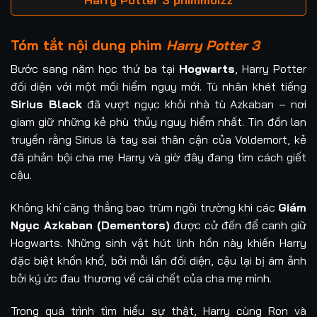
Tóm tắt nội dung phim
Harry Potter 3
Bước sang năm học thứ ba tại
Hogwarts
, Harry Potter
đối diện với một mối hiểm nguy mới. Tù nhân khét tiếng
Sirius Black
đã vượt ngục khỏi nhà tù Azkaban – nơi
giam giữ những kẻ phù thủy nguy hiểm nhất. Tin đồn lan
truyền rằng Sirius là tay sai thân cận của Voldemort, kẻ
đã phản bội cha mẹ Harry và giờ đây đang tìm cách giết
cậu.
Không khí căng thẳng bao trùm ngôi trường khi các
Giám
Ngục Azkaban (Dementors)
được cử đến để canh giữ
Hogwarts. Những sinh vật hút linh hồn này khiến Harry
đặc biệt khốn khổ, bởi mỗi lần đối diện, cậu lại bị ám ảnh
bởi ký ức đau thương về cái chết của cha mẹ mình.
Trong quá trình tìm hiểu sự thật, Harry cùng Ron và