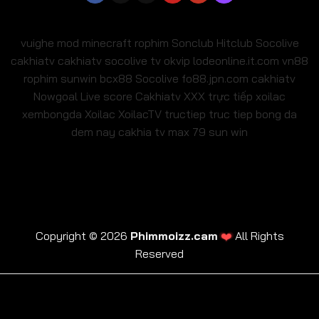
vuighe
mod minecraft
rophim
Sonclub
Hitclub
Socolive
cakhiatv
cakhiatv
socolive tv
okvip
lodeonline.it.com
vn88
rophim
sunwin
bcx88
Socolive
fo88.jpn.com
cakhiatv
Nowgoal Live score
Cakhiatv
XXX
trực tiếp xoilac
xembongda Xoilac
XoilacTV tructiep
truc tiep bong da
dem nay
cakhia tv
max 79
sun win
❤️
Copyright © 2026
Phimmoizz.cam
All Rights
Reserved
trực tiếp xoilac
xembongda Xoilac