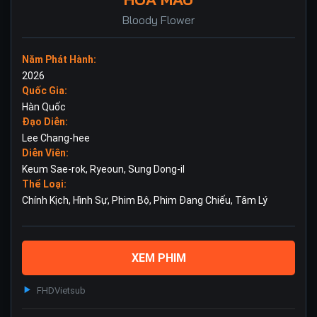
Bloody Flower
Năm Phát Hành:
2026
Quốc Gia:
Hàn Quốc
Đạo Diễn:
Lee Chang-hee
Diễn Viên:
Keum Sae-rok
,
Ryeoun
,
Sung Dong-il
Thể Loại:
Chính Kịch
,
Hình Sự
,
Phim Bộ
,
Phim Đang Chiếu
,
Tâm Lý
XEM PHIM
FHD
Vietsub