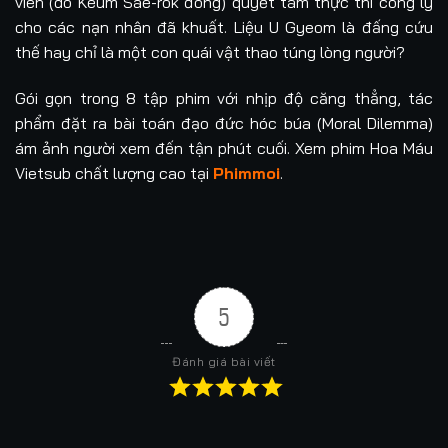
viên (do Keum Sae-rok đóng) quyết tâm thực thi công lý
cho các nạn nhân đã khuất. Liệu U Gyeom là đấng cứu
thế hay chỉ là một con quái vật thao túng lòng người?
Gói gọn trong 8 tập phim với nhịp độ căng thẳng, tác
phẩm đặt ra bài toán đạo đức hóc búa (Moral Dilemma)
ám ảnh người xem đến tận phút cuối. Xem phim Hoa Máu
Vietsub chất lượng cao tại
Phimmoi
.
5
Đánh giá bài viết