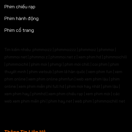
Phim chiếu rạp
Phim hành động
Phim cổ trang
Tìm kiếm nhiều: phimmoizz | phimmoizzz | phimmoiz | phimmoi |
phimmoi net | phimmoi.z | phimmoi.net z |
xem phim hd | phimmoichill
| phimmoichil | phim mới | phimgi | phim mới chill | coi phim | phim
thuyết minh | phim vietsub | phim lẻ hàn quốc | xem phim fun | xem
phim online | xem phim online phimfun | web xem phim lậu | phim
online | xem phim miễn phí full hd | phim mới hay nhất | phim lậu |
xem phim hay | phimhd | xem phim chiếu rạp | xem phim mới | các
web xem phim miễn phí | phim hay.net | web phim | phimmoichill net