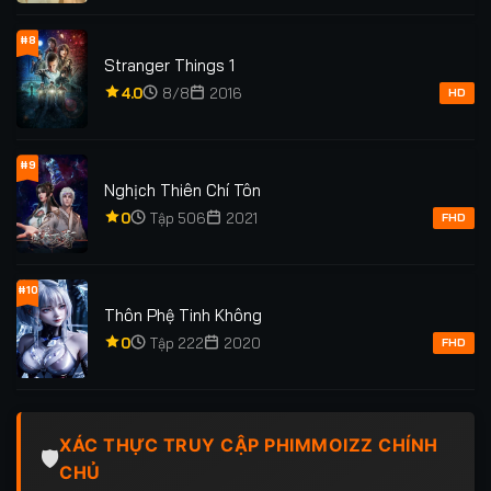
#8
Stranger Things 1
4.0
8/8
2016
HD
#9
Nghịch Thiên Chí Tôn
0
Tập 506
2021
FHD
#10
Thôn Phệ Tinh Không
0
Tập 222
2020
FHD
XÁC THỰC TRUY CẬP PHIMMOIZZ CHÍNH
🛡️
CHỦ