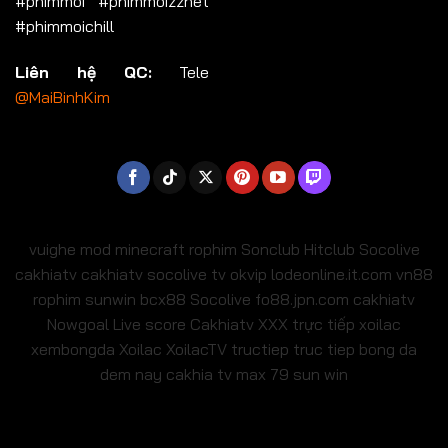
#phimmoi #phimmoizznet
#phimmoichill
Liên hệ QC:
Tele
@MaiBinhKim
vuighe
mod minecraft
rophim
Sonclub
Hitclub
Socolive
cakhiatv
cakhiatv
socolive tv
okvip
lodeonline.it.com
vn88
rophim
sunwin
bcx88
Socolive
fo88.jpn.com
cakhiatv
Nowgoal Live score
Cakhiatv
XXX
trực tiếp xoilac
xembongda Xoilac
XoilacTV tructiep
truc tiep bong da
dem nay
cakhia tv
max 79
sun win