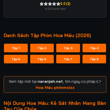
5.0 (2)
6,920
lượt xem
Danh Sách Tập Phim Hoa Máu (2026)
Tập 1
Tập 2
Tập 3
Tập 4
Tập 5
Tập 6
Tập 7
Tập 8
Xem tập mới tại
naranjah.net
, tìm ngay cú pháp 👉
Hoa Máu phimmoizz
Nội Dung Hoa Máu: Kẻ Sát Nhân Mang Bàn
Tay Của Chúa