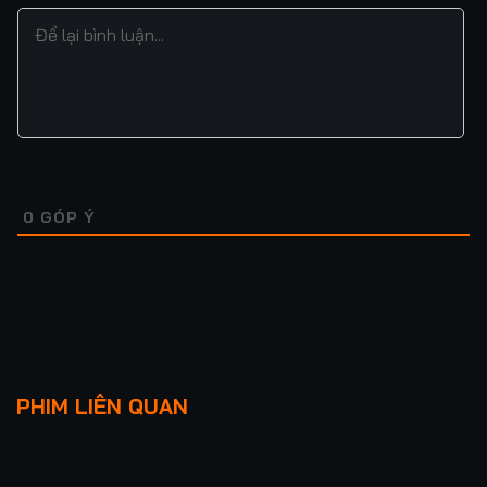
0
GÓP Ý
Lượt xem: 338
KẺ CÓ TỘI
WU
PHIM LIÊN QUAN
★
0
TẬP 14/14
★
0
TẬP 1