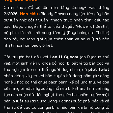
Chính thức đổ bộ lên nền tảng Disney+ vào tháng
2/2026,
Hoa Máu
(Bloody Flower) ngay lập tức gây bão
dư luận nhờ cốt truyện "thách thức nhân tính" đầy táo
bạo. Được chuyển thể từ tiểu thuyết "Flower of Death",
bộ phim là một mê cung tâm lý (Psychological Thriller)
đen tối, nơi ranh giới giữa thiên thần và ác quỷ trở nên
nhạt nhòa hơn bao giờ hết.
Cốt truyện bắt đầu khi
Lee U Gyeom
(do Ryeoun thủ
vai), một sinh viên y khoa bỏ học, bị bắt vì tội bắt cóc và
thử nghiệm trên cơ thể người. Tuy nhiên, cú
plot twist
chấn động xảy ra khi hắn tuyên bố đang nắm giữ công
nghệ y học có thể chữa bách bệnh, kể cả ung thư, và dọa
sẽ mang bí mật này xuống mồ nếu bị kết án. Tình thế này
tạo nên cuộc đối đầu nghẹt thở giữa hai chiến tuyến: một
bên là luật sư (do Sung Dong-il đóng) buộc phải bảo vệ kẻ
thủ ác để cứu cô con gái bị u não, bên kia là nữ công tố