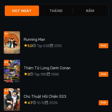
HOT NGÀY
THÁNG
NĂM
#1
Running Man
5.0
Tập 638
2010
FHD
#2
Thám Tử Lừng Danh Conan
0
Tập 1185
1996
FHD
#3
Chú Thuật Hồi Chiến SS3
4.7
12/12
2026
FHD