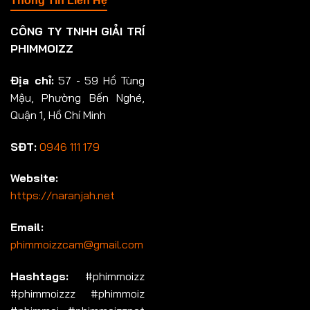
Thông Tin Liên Hệ
CÔNG TY TNHH GIẢI TRÍ
PHIMMOIZZ
Địa chỉ:
57 - 59 Hồ Tùng
Mậu, Phường Bến Nghé,
Quận 1, Hồ Chí Minh
SĐT:
0946 111 179
Website:
https://naranjah.net
Email:
phimmoizzcam@gmail.com
Hashtags:
#phimmoizz
#phimmoizzz #phimmoiz