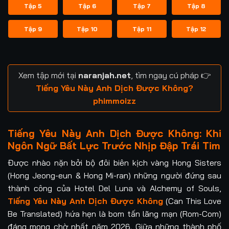
Tập 5
Tập 6
Tập 7
Tập 8
Tập 9
Tập 10
Tập 11
Tập 12
Xem tập mới tại
naranjah.net
, tìm ngay cú pháp 👉
Tiếng Yêu Này Anh Dịch Được Không?
phimmoizz
Tiếng Yêu Này Anh Dịch Được Không: Khi
Ngôn Ngữ Bất Lực Trước Nhịp Đập Trái Tim
Được nhào nặn bởi bộ đôi biên kịch vàng Hong Sisters
(Hong Jeong-eun & Hong Mi-ran) những người đứng sau
thành công của Hotel Del Luna và Alchemy of Souls,
Tiếng Yêu Này Anh Dịch Được Không
(Can This Love
Be Translated) hứa hẹn là bom tấn lãng mạn (Rom-Com)
đáng mong chờ nhất năm 2026. Giữa những thành phố