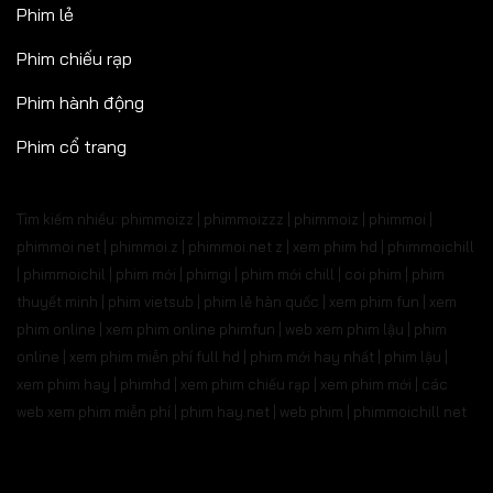
Phim lẻ
Phim chiếu rạp
Phim hành động
Phim cổ trang
Tìm kiếm nhiều: phimmoizz | phimmoizzz | phimmoiz | phimmoi |
phimmoi net | phimmoi.z | phimmoi.net z |
xem phim hd | phimmoichill
| phimmoichil | phim mới | phimgi | phim mới chill | coi phim | phim
thuyết minh | phim vietsub | phim lẻ hàn quốc | xem phim fun | xem
phim online | xem phim online phimfun | web xem phim lậu | phim
online | xem phim miễn phí full hd | phim mới hay nhất | phim lậu |
xem phim hay | phimhd | xem phim chiếu rạp | xem phim mới | các
web xem phim miễn phí | phim hay.net | web phim | phimmoichill net