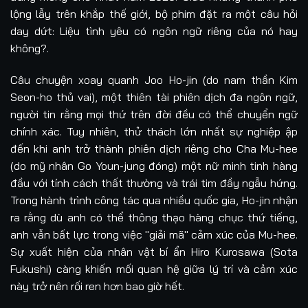
lộng lẫy trên khắp thế giới, bộ phim đặt ra một câu hỏi
day dứt: Liệu tình yêu có ngôn ngữ riêng của nó hay
không?.
Câu chuyện xoay quanh Joo Ho-jin (do nam thần Kim
Seon-ho thủ vai), một thiên tài phiên dịch đa ngôn ngữ,
người tin rằng mọi thứ trên đời đều có thể chuyển ngữ
chính xác. Tuy nhiên, thử thách lớn nhất sự nghiệp ập
đến khi anh trở thành phiên dịch riêng cho Cha Mu-hee
(do mỹ nhân Go Youn-jung đóng) một nữ minh tinh hàng
đầu với tính cách thất thường và trái tim đầy ngẫu hứng.
Trong hành trình công tác qua nhiều quốc gia, Ho-jin nhận
ra rằng dù anh có thể thông thạo hàng chục thứ tiếng,
anh vẫn bất lực trong việc "giải mã" cảm xúc của Mu-hee.
Sự xuất hiện của nhân vật bí ẩn Hiro Kurosawa (Sota
Fukushi) càng khiến mối quan hệ giữa lý trí và cảm xúc
này trở nên rối ren hơn bao giờ hết.