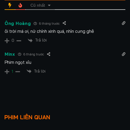
Cũ nhất
Ông Hoàng
6 tháng trước
ôi trời má ơi, nữ chính xinh quá, nhìn cưng ghê
Trả lời
0
Minx
6 tháng trước
Phim ngọt xỉu
Trả lời
1
Lượt xem: 65
Lượt xem: 13
NGỌN LỬA RỰC RỠ
QUÝ CÔNG TỬ
PHIM LIÊN QUAN
CỦA CÔ ẤY