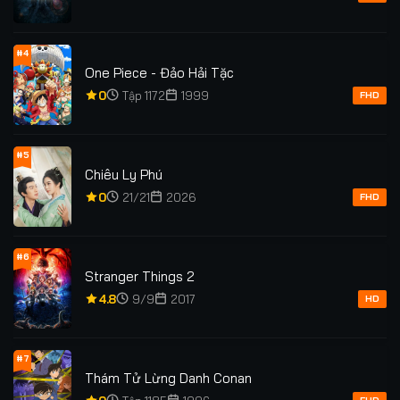
#4
One Piece - Đảo Hải Tặc
0
Tập 1172
1999
FHD
#5
Chiêu Ly Phú
0
21/21
2026
FHD
#6
Stranger Things 2
4.8
9/9
2017
HD
#7
Thám Tử Lừng Danh Conan