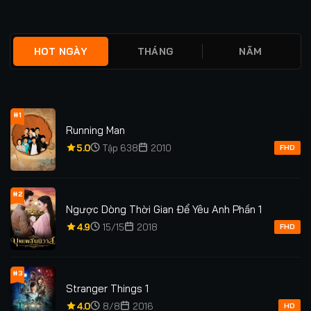
★
0
TẬP 30/30
★
0
FULL
HOT NGÀY
THÁNG
NĂM
#1
Running Man
5.0
Tập 638
2010
FHD
#2
Ngược Dòng Thời Gian Để Yêu Anh Phần 1
4.9
15/15
2018
FHD
#3
Stranger Things 1
4.0
8/8
2016
HD