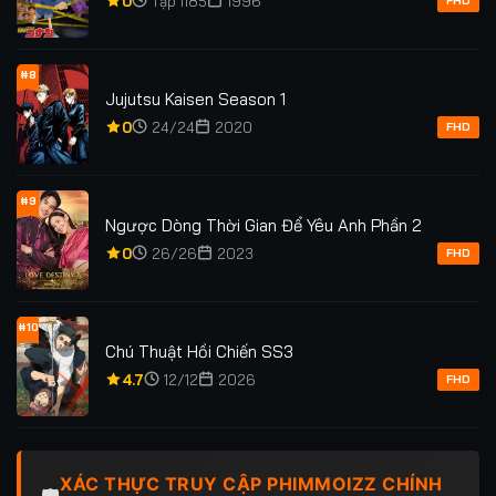
0
Tập 1185
1996
FHD
#8
Jujutsu Kaisen Season 1
0
24/24
2020
FHD
#9
Ngược Dòng Thời Gian Để Yêu Anh Phần 2
0
26/26
2023
FHD
#10
Chú Thuật Hồi Chiến SS3
4.7
12/12
2026
FHD
XÁC THỰC TRUY CẬP PHIMMOIZZ CHÍNH