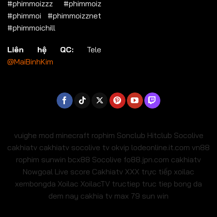
#phimmoizzz #phimmoiz
#phimmoi #phimmoizznet
#phimmoichill
Liên hệ QC:
Tele
@MaiBinhKim
vuighe
mod minecraft
rophim
Sonclub
Hitclub
Socolive
cakhiatv
cakhiatv
socolive tv
okvip
lodeonline.it.com
vn88
rophim
sunwin
bcx88
Socolive
fo88.jpn.com
cakhiatv
Nowgoal Live score
Cakhiatv
XXX
trực tiếp xoilac
xembongda Xoilac
XoilacTV tructiep
truc tiep bong da
dem nay
cakhia tv
max 79
sun win