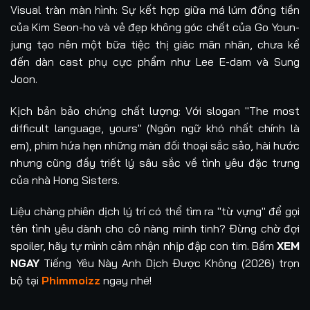
Visual tràn màn hình: Sự kết hợp giữa má lúm đồng tiền
của Kim Seon-ho và vẻ đẹp không góc chết của Go Youn-
jung tạo nên một bữa tiệc thị giác mãn nhãn, chưa kể
đến dàn cast phụ cực phẩm như Lee E-dam và Sung
Joon.
Kịch bản bảo chứng chất lượng: Với slogan "The most
difficult language, yours" (Ngôn ngữ khó nhất chính là
em), phim hứa hẹn những màn đối thoại sắc sảo, hài hước
nhưng cũng đầy triết lý sâu sắc về tình yêu đặc trưng
của nhà Hong Sisters.
Liệu chàng phiên dịch lý trí có thể tìm ra "từ vựng" để gọi
tên tình yêu dành cho cô nàng minh tinh? Đừng chờ đợi
spoiler, hãy tự mình cảm nhận nhịp đập con tim. Bấm
XEM
NGAY
Tiếng Yêu Này Anh Dịch Được Không (2026) trọn
bộ tại
Phimmoizz
ngay nhé!