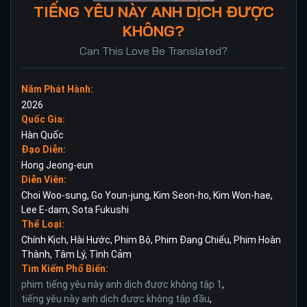
TIẾNG YÊU NÀY ANH DỊCH ĐƯỢC
KHÔNG?
Can This Love Be Translated?
Năm Phát Hành:
2026
Quốc Gia:
Hàn Quốc
Đạo Diễn:
Hong Jeong-eun
Diễn Viên:
Choi Woo-sung
,
Go Youn-jung
,
Kim Seon-ho
,
Kim Won-hae
,
Lee E-dam
,
Sota Fukushi
Thể Loại:
Chính Kịch
,
Hài Hước
,
Phim Bộ
,
Phim Đang Chiếu
,
Phim Hoàn
Thành
,
Tâm Lý
,
Tình Cảm
Tìm Kiếm Phổ Biến:
phim tiếng yêu này anh dịch được không tập 1
,
tiếng yêu này anh dịch được không tập đầu
,