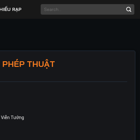
HIẾU RẠP
I PHÉP THUẬT
,
Viễn Tưởng