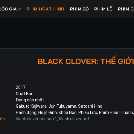
UỐC GIA
PHIM HOẠT HÌNH
PHIM BỘ
PHIM LẺ
PHIM C
BLACK CLOVER: THẾ GIỚ
2017
Nhật Bản
Đang cập nhật
Gakuto Kajiwara
,
Jun Fukuyama
,
Satoshi Hino
Hành động
,
Hoạt Hình
,
Khoa Học
,
Phiêu Lưu
,
Phim Hoàn Thành
ến:
black clover season 1
,
black clover ss1