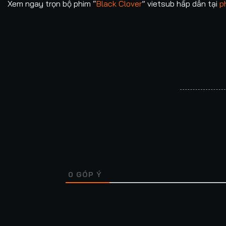
Xem ngay trọn bộ phim “
Black Clover
” vietsub hấp dẫn tại
p
Tập 121
Tập 122
Tập 123
Tập 124
Tậ
Tập 131
Tập 132
Tập 133
Tập 134
Tậ
Tập 141
Tập 142
Tập 143
Tập 144
Tậ
Tập 151
Tập 152
Tập 153
Tập 154
Tậ
Tập 161
Tập 162
Tập 163
Tập 164
Tậ
0
GÓP Ý