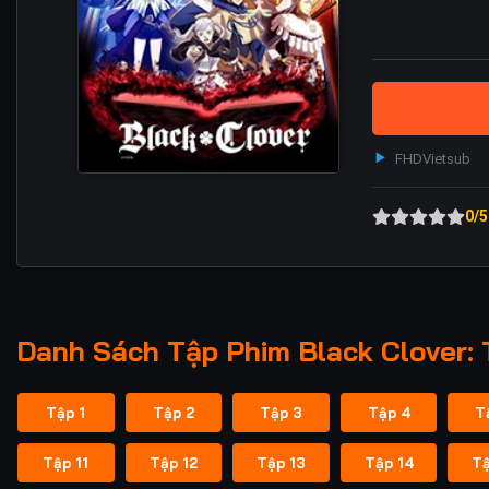
FHD
Vietsub
0/5
Danh Sách Tập Phim Black Clover: 
Tập 1
Tập 2
Tập 3
Tập 4
T
Tập 11
Tập 12
Tập 13
Tập 14
Tậ