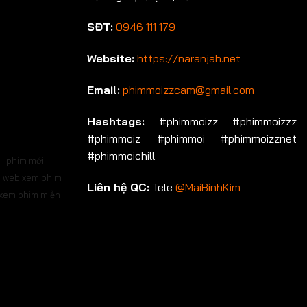
SĐT:
0946 111 179
Website:
https://naranjah.net
Email:
phimmoizzcam@gmail.com
Hashtags:
#phimmoizz #phimmoizzz
#phimmoiz #phimmoi #phimmoizznet
#phimmoichill
| phim mới |
 | web xem phim
Liên hệ QC:
Tele
@MaiBinhKim
b xem phim miễn