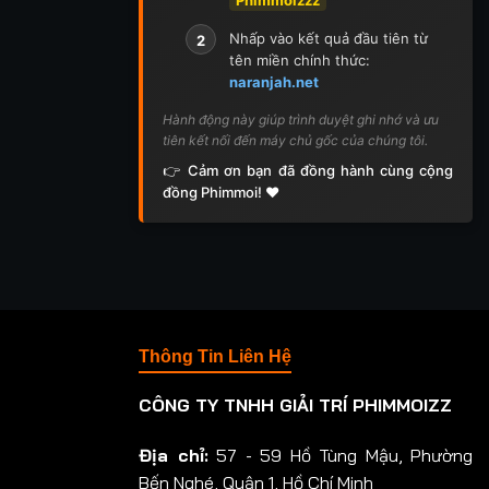
Nhấp vào kết quả đầu tiên từ
2
tên miền chính thức:
naranjah.net
Hành động này giúp trình duyệt ghi nhớ và ưu
tiên kết nối đến máy chủ gốc của chúng tôi.
👉 Cảm ơn bạn đã đồng hành cùng cộng
đồng Phimmoi! ❤️
Thông Tin Liên Hệ
CÔNG TY TNHH GIẢI TRÍ PHIMMOIZZ
Địa chỉ:
57 - 59 Hồ Tùng Mậu, Phường
Bến Nghé, Quận 1, Hồ Chí Minh