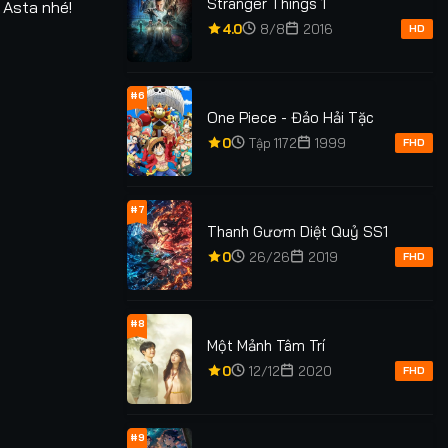
Stranger Things 1
 Asta nhé!
4.0
8/8
2016
HD
Tập 130
Tập 140
#6
One Piece - Đảo Hải Tặc
Tập 150
0
Tập 1172
1999
FHD
Tập 160
#7
Tập 170
Thanh Gươm Diệt Quỷ SS1
0
26/26
2019
FHD
#8
Một Mảnh Tâm Trí
0
12/12
2020
FHD
#9