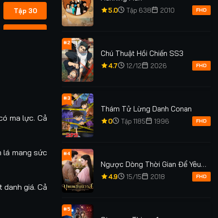
5.0
Tập 638
2010
Tập 30
FHD
Tập 40
#2
Chú Thuật Hồi Chiến SS3
Tập 50
4.7
12/12
2026
FHD
Tập 60
#3
Tập 70
Thám Tử Lừng Danh Conan
 có ma lực. Cả
0
Tập 1185
1996
FHD
Tập 80
Tập 90
m lá mang sức
#4
Ngược Dòng Thời Gian Để Yêu
Tập 100
Anh Phần 1
4.9
15/15
2018
FHD
 danh giá. Cả
Tập 110
#5
Tập 120