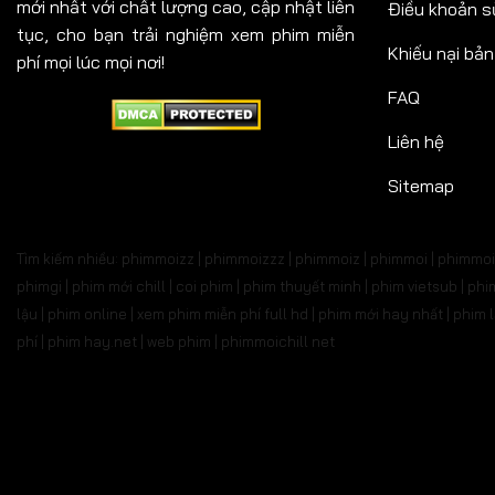
mới nhất với chất lượng cao, cập nhật liên
Điều khoản s
tục, cho bạn trải nghiệm xem phim miễn
Khiếu nại bả
phí mọi lúc mọi nơi!
FAQ
Liên hệ
Sitemap
Tìm kiếm nhiều: phimmoizz | phimmoizzz | phimmoiz | phimmoi | phimmoi 
phimgi | phim mới chill | coi phim | phim thuyết minh | phim vietsub | 
lậu | phim online | xem phim miễn phí full hd | phim mới hay nhất | phi
phí | phim hay.net | web phim | phimmoichill net