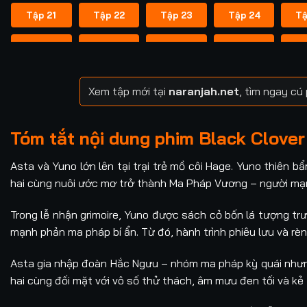
Tập 21
Tập 22
Tập 23
Tập 24
Tậ
Tập 31
Tập 32
Tập 33
Tập 34
Tậ
Tập 41
Tập 42
Tập 43
Tập 44
Tậ
Xem tập mới tại
naranjah.net
, tìm ngay c
Tập 51
Tập 52
Tập 53
Tập 54
Tậ
Tóm tắt nội dung phim Black Clover
Tập 61
Tập 62
Tập 63
Tập 64
Tậ
Asta và Yuno lớn lên tại trại trẻ mồ côi Hage. Yuno thiên 
Tập 71
Tập 72
Tập 73
Tập 74
Tậ
hai cùng nuôi ước mơ trở thành Ma Pháp Vương – người mạ
Tập 81
Tập 82
Tập 83
Tập 84
Tậ
Trong lễ nhận grimoire, Yuno được sách cỏ bốn lá tượng tr
mạnh phản ma pháp bí ẩn. Từ đó, hành trình phiêu lưu và rèn
Tập 91
Tập 92
Tập 93
Tập 94
Tậ
Asta gia nhập đoàn Hắc Ngưu – nhóm ma pháp kỳ quái nhưng
Tập 101
Tập 102
Tập 103
Tập 104
Tậ
hai cùng đối mặt với vô số thử thách, âm mưu đen tối và k
Tập 111
Tập 112
Tập 113
Tập 114
Tậ