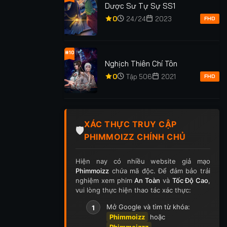
Dược Sư Tự Sự SS1
em: 169
Lượt xem: 836
0
24/24
2023
FHD
JUJUTSU KAI
THIÊN KÝ
TRÒ CHƠI DỐI TRÁ
MOVIE 0
#10
Nghịch Thiên Chí Tôn
TẬP 16
★
0
TẬP 5
★
5.0
0
Tập 506
2021
FHD
XÁC THỰC TRUY CẬP
🛡️
PHIMMOIZZ CHÍNH CHỦ
Hiện nay có nhiều website giả mạo
Phimmoizz
chứa mã độc. Để đảm bảo trải
nghiệm xem phim
An Toàn
và
Tốc Độ Cao
,
vui lòng thực hiện thao tác xác thực:
Mở Google và tìm từ khóa:
1
Phimmoizz
hoặc
Phimmoizzz