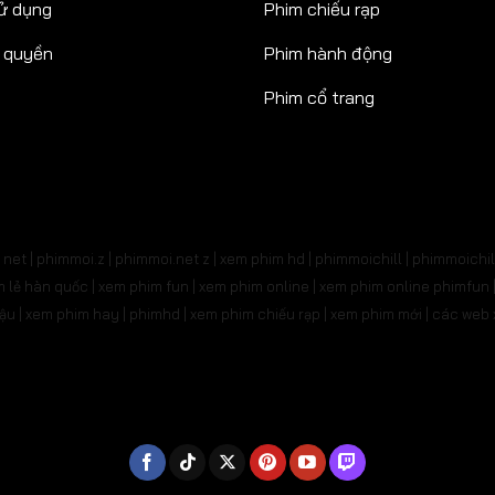
ử dụng
Phim chiếu rạp
n quyền
Phim hành động
Phim cổ trang
net | phimmoi.z | phimmoi.net z |
xem phim hd | phimmoichill | phimmoichil 
phim lẻ hàn quốc | xem phim fun | xem phim online | xem phim online phimfun
m lậu | xem phim hay | phimhd | xem phim chiếu rạp | xem phim mới | các we