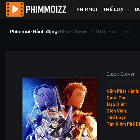
Bỏ
PHIMMOI
THỂ LOẠI
Q
qua
nội
dung
Phimmoi
/
Hành động
/
Black Clover: Thế Giới Phép Thuật
Black Clover
Năm Phát Hành:
Quốc Gia:
Đạo Diễn:
Diễn Viên:
Thể Loại:
Tìm Kiếm Phổ Bi