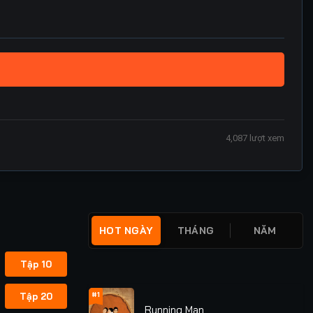
4,087
lượt xem
HOT NGÀY
THÁNG
NĂM
Tập 10
#1
Tập 20
Running Man