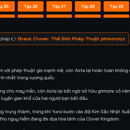
p 25
Tập 26
Tập 27
Tập 28
Tập 29
p 35
Tập 36
Tập 37
Tập 38
Tập 39
p 45
Tập 46
Tập 47
Tập 48
Tập 49
ú pháp 👉
Black Clover: Thế Giới Phép Thuật phimmoizz
p 55
Tập 56
Tập 57
Tập 58
Tập 59
p 65
Tập 66
Tập 67
Tập 68
Tập 69
bẩm với phép thuật gió mạnh mẽ, còn Asta lại hoàn toàn không
p 75
Tập 76
Tập 77
Tập 78
Tập 79
nh nhất trong vương quốc.
p 85
Tập 86
Tập 87
Tập 88
Tập 89
ưng cho may mắn, còn Asta lại bất ngờ sở hữu grimoire cỏ nă
 luyện gian khổ của hai người bạn bắt đầu.
p 95
Tập 96
Tập 97
Tập 98
Tập 99
 trung thành, trong khi Yuno bước vào đội Kim Sắc Nhật Xuất
p 105
Tập 106
Tập 107
Tập 108
Tập 109
ẻ thù nguy hiểm đang đe dọa hòa bình của Clover Kingdom.
p 115
Tập 116
Tập 117
Tập 118
Tập 119