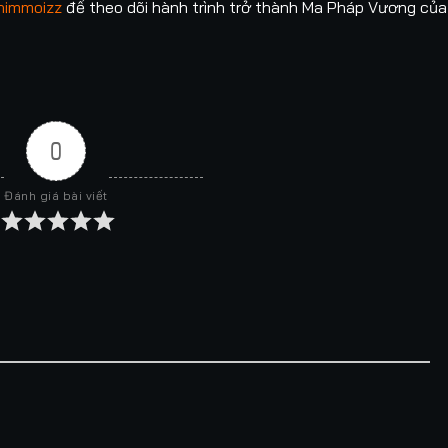
himmoizz
để theo dõi hành trình trở thành Ma Pháp Vương của
p 125
Tập 126
Tập 127
Tập 128
Tập 129
p 135
Tập 136
Tập 137
Tập 138
Tập 139
p 145
Tập 146
Tập 147
Tập 148
Tập 149
0
p 155
Tập 156
Tập 157
Tập 158
Tập 159
Đánh giá bài viết
p 165
Tập 166
Tập 167
Tập 168
Tập 169