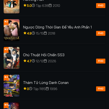
5.0
Tập 638
2010
FHD
#2
Ngược Dòng Thời Gian Để Yêu Anh Phần 1
4.9
15/15
2018
FHD
#3
Chú Thuật Hồi Chiến SS3
4.7
12/12
2026
FHD
#4
Thám Tử Lừng Danh Conan
0
Tập 1185
1996
FHD
#5