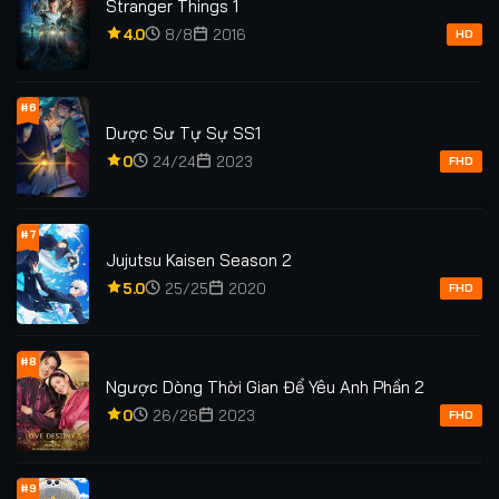
Stranger Things 1
4.0
8/8
2016
HD
#6
Dược Sư Tự Sự SS1
0
24/24
2023
FHD
#7
Jujutsu Kaisen Season 2
5.0
25/25
2020
FHD
#8
Ngược Dòng Thời Gian Để Yêu Anh Phần 2
0
26/26
2023
FHD
#9