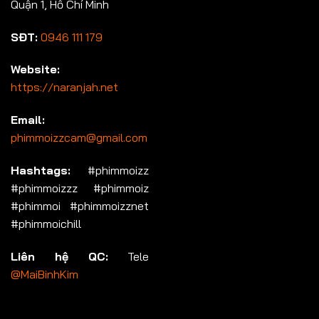
Quận 1, Hồ Chí Minh
SĐT:
0946 111 179
Website:
https://naranjah.net
Email:
phimmoizzcam@gmail.com
Hashtags:
#phimmoizz
#phimmoizzz #phimmoiz
#phimmoi #phimmoizznet
#phimmoichill
Liên hệ QC:
Tele
@MaiBinhKim