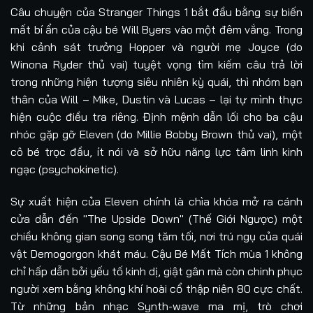
Câu chuyện của Stranger Things 1 bắt đầu bằng sự biến
mất bí ẩn của cậu bé Will Byers vào một đêm vắng. Trong
khi cảnh sát trưởng Hopper và người mẹ Joyce (do
Winona Ryder thủ vai) tuyệt vọng tìm kiếm câu trả lời
trong những hiện tượng siêu nhiên kỳ quái, thì nhóm bạn
thân của Will – Mike, Dustin và Lucas – lại tự mình thực
hiện cuộc điều tra riêng. Định mệnh dẫn lối cho ba cậu
nhóc gặp gỡ Eleven (do Millie Bobby Brown thủ vai), một
cô bé trọc đầu, ít nói và sở hữu năng lực tâm linh kinh
ngạc (psychokinetic).
Sự xuất hiện của Eleven chính là chìa khóa mở ra cánh
cửa dẫn đến "The Upside Down" (Thế Giới Ngược) một
chiều không gian song song tăm tối, nơi trú ngụ của quái
vật Demogorgon khát máu. Cậu Bé Mất Tích mùa 1 không
chỉ hấp dẫn bởi yếu tố kinh dị, giật gân mà còn chinh phục
người xem bằng không khí hoài cổ thập niên 80 cực chất.
Từ những bản nhạc Synth-wave ma mị, trò chơi