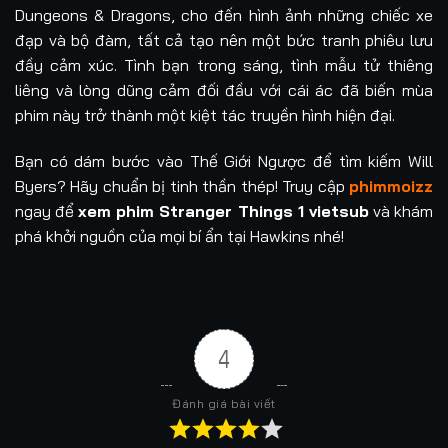
Dungeons & Dragons, cho đến hình ảnh những chiếc xe
đạp và bộ đàm, tất cả tạo nên một bức tranh phiêu lưu
đầy cảm xúc. Tình bạn trong sáng, tình mẫu tử thiêng
liêng và lòng dũng cảm đối đầu với cái ác đã biến mùa
phim này trở thành một kiệt tác truyền hình hiện đại.
Bạn có dám bước vào Thế Giới Ngược để tìm kiếm Will
Byers? Hãy chuẩn bị tinh thần thép! Truy cập
phimmoizz
ngay để
xem phim Stranger Things 1 vietsub
và khám
phá khởi nguồn của mọi bí ẩn tại Hawkins nhé!
4
Đánh giá bài viết