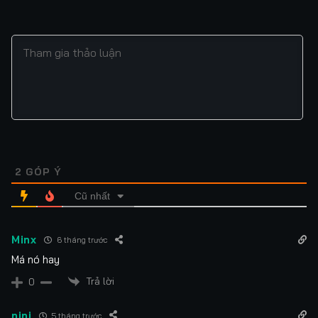
2
GÓP Ý
Cũ nhất
Minx
6 tháng trước
Má nó hay
Trả lời
0
nini
5 tháng trước