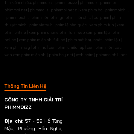
Tìm kiếm nhiều: phimmoizz | phimmoizzz | phimmoiz | phimmoi |
phimmoi net | phimmoi.z | phimmoi.net z |
xem phim hd | phimmoichill
| phimmoichil | phim mới | phimgi | phim mới chill | coi phim | phim
thuyết minh | phim vietsub | phim lẻ hàn quốc | xem phim fun | xem
phim online | xem phim online phimfun | web xem phim lậu | phim
online | xem phim miễn phí full hd | phim mới hay nhất | phim lậu |
xem phim hay | phimhd | xem phim chiếu rạp | xem phim mới | các
web xem phim miễn phí | phim hay.net | web phim | phimmoichill net
Thông Tin Liên Hệ
CÔNG TY TNHH GIẢI TRÍ
PHIMMOIZZ
Địa chỉ:
57 - 59 Hồ Tùng
Mậu, Phường Bến Nghé,