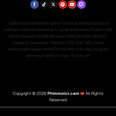
vuighe
mod minecraft
rophim
Sonclub
Hitclub
Socolive
cakhiatv
cakhiatv
socolive tv
okvip
lodeonline.it.com
vn88
rophim
sunwin
bcx88
Socolive
fo88.jpn.com
cakhiatv
Nowgoal Live score
Cakhiatv
XXX
trực tiếp xoilac
xembongda Xoilac
XoilacTV tructiep
truc tiep bong da
dem nay
cakhia tv
max 79
sun win
❤️
Copyright © 2026
Phimmoizz.cam
All Rights
Reserved
trực tiếp xoilac
xembongda Xoilac