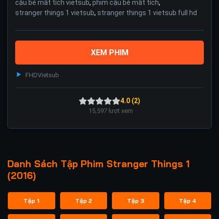
cậu bé mất tích vietsub
,
phim cậu bé mất tích
,
stranger things 1 vietsub
,
stranger things 1 vietsub full hd
XEM PHIM
FHD
Vietsub
4.0 (2)
15,597
lượt xem
Danh Sách Tập Phim Stranger Things 1
(2016)
Tập 1
Tập 2
Tập 3
Tập 4