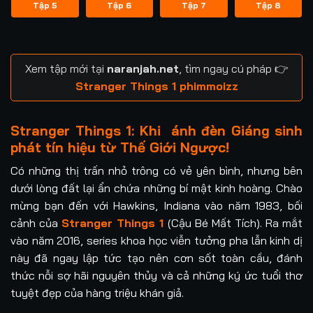
Tập 5
Tập 6
Tập 7
Tập 8
Xem tập mới tại
naranjah.net
, tìm ngay cú pháp 👉
Stranger Things 1 phimmoizz
Stranger Things 1: Khi ánh đèn Giáng sinh
phát tín hiệu từ Thế Giới Ngược!
Có những thị trấn nhỏ trông có vẻ yên bình, nhưng bên
dưới lòng đất lại ẩn chứa những bí mật kinh hoàng. Chào
mừng bạn đến với Hawkins, Indiana vào năm 1983, bối
cảnh của
Stranger Things 1
(Cậu Bé Mất Tích). Ra mắt
vào năm 2016, series khoa học viễn tưởng pha lẫn kinh dị
này đã ngay lập tức tạo nên cơn sốt toàn cầu, đánh
thức nỗi sợ hãi nguyên thủy và cả những ký ức tuổi thơ
tuyệt đẹp của hàng triệu khán giả.