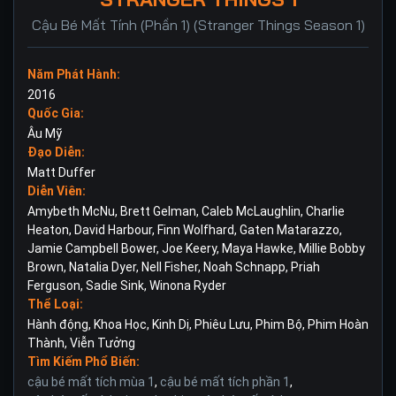
Cậu Bé Mất Tính (Phần 1) (Stranger Things Season 1)
Năm Phát Hành:
2016
Quốc Gia:
Âu Mỹ
Đạo Diễn:
Matt Duffer
Diễn Viên:
Amybeth McNu
,
Brett Gelman
,
Caleb McLaughlin
,
Charlie
Heaton
,
David Harbour
,
Finn Wolfhard
,
Gaten Matarazzo
,
Jamie Campbell Bower
,
Joe Keery
,
Maya Hawke
,
Millie Bobby
Brown
,
Natalia Dyer
,
Nell Fisher
,
Noah Schnapp
,
Priah
Ferguson
,
Sadie Sink
,
Winona Ryder
Thể Loại:
Hành động
,
Khoa Học
,
Kinh Dị
,
Phiêu Lưu
,
Phim Bộ
,
Phim Hoàn
Thành
,
Viễn Tưởng
Tìm Kiếm Phổ Biến:
cậu bé mất tích mùa 1
,
cậu bé mất tích phần 1
,