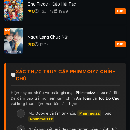
One Piece - Đảo Hải Tặc
0
Tập 1172
1999
FHD
#10
Ngưu Lang Chức Nữ
0
12/12
FHD
XÁC THỰC TRUY CẬP PHIMMOIZZ CHÍNH
🛡️
CHỦ
Hiện nay có nhiều website giả mạo
Phimmoizz
chứa mã độc.
Để đảm bảo trải nghiệm xem phim
An Toàn
và
Tốc Độ Cao
,
vui lòng thực hiện thao tác xác thực:
Mở Google và tìm từ khóa:
Phimmoizz
hoặc
1
Phimmoizzz
Nhấp vào kết quả đầu tiên từ tên miền chính thức:
2