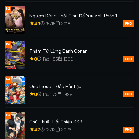
#2
Ngược Dòng Thời Gian Để Yêu Anh Phần 1
4.9
15/15
2018
FHD
#3
Thám Tử Lừng Danh Conan
0
Tập 1185
1996
FHD
#4
One Piece - Đảo Hải Tặc
0
Tập 1172
1999
FHD
#5
Chú Thuật Hồi Chiến SS3
4.7
12/12
2026
FHD