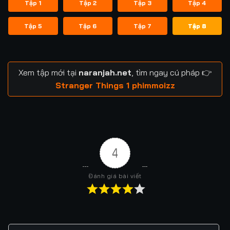
Tập 1
Tập 2
Tập 3
Tập 4
Tập 5
Tập 6
Tập 7
Tập 8
Xem tập mới tại
naranjah.net
, tìm ngay cú pháp 👉
Stranger Things 1 phimmoizz
4
Đánh giá bài viết