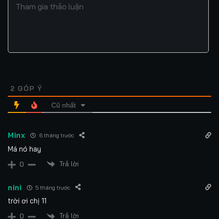
2
GÓP Ý
Cũ nhất
Minx
6 tháng trước
Má nó hay
Trả lời
0
nini
5 tháng trước
trời ơi chị 11
Trả lời
0