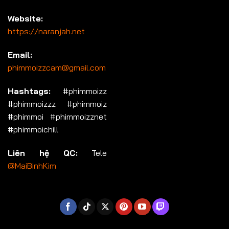
Website:
https://naranjah.net
Email:
phimmoizzcam@gmail.com
Hashtags:
#phimmoizz
#phimmoizzz #phimmoiz
#phimmoi #phimmoizznet
#phimmoichill
Liên hệ QC:
Tele
@MaiBinhKim