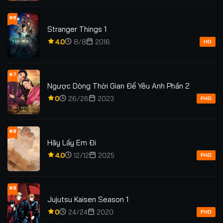
#6
Stranger Things 1
4.0
8/8
2016
HD
#7
Ngược Dòng Thời Gian Để Yêu Anh Phần 2
0
26/26
2023
FHD
#8
Hãy Lấy Em Đi
4.0
12/12
2025
FHD
#9
Jujutsu Kaisen Season 1
0
24/24
2020
FHD