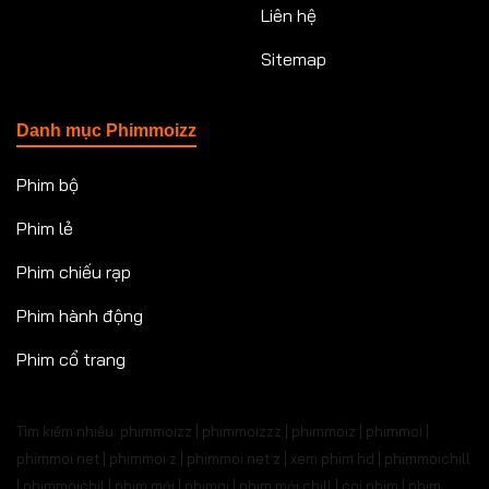
Liên hệ
Sitemap
Danh mục Phimmoizz
Phim bộ
Phim lẻ
Phim chiếu rạp
Phim hành động
Phim cổ trang
Tìm kiếm nhiều: phimmoizz | phimmoizzz | phimmoiz | phimmoi |
phimmoi net | phimmoi.z | phimmoi.net z |
xem phim hd | phimmoichill
| phimmoichil | phim mới | phimgi | phim mới chill | coi phim | phim