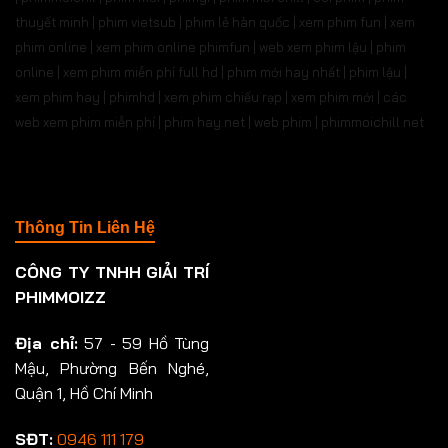
thuyết minh | phim vietsub | phim lẻ hàn quốc | xem phim fun | xem
phim online | xem phim online phimfun | web xem phim lậu | phim
online | xem phim miễn phí full hd | phim mới hay nhất | phim lậu |
xem phim hay | phimhd | xem phim chiếu rạp | xem phim mới | các
web xem phim miễn phí | phim hay.net | web phim | phimmoichill net
Thông Tin Liên Hệ
CÔNG TY TNHH GIẢI TRÍ
PHIMMOIZZ
Địa chỉ:
57 - 59 Hồ Tùng
Mậu, Phường Bến Nghé,
Quận 1, Hồ Chí Minh
SĐT:
0946 111 179