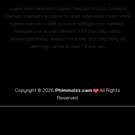
vuighe
mod minecraft
rophim
Sonclub
Hitclub
Socolive
cakhiatv
cakhiatv
socolive tv
okvip
lodeonline.it.com
vn88
rophim
sunwin
bcx88
Socolive
fo88.jpn.com
cakhiatv
Nowgoal Live score
Cakhiatv
XXX
trực tiếp xoilac
xembongda Xoilac
XoilacTV tructiep
truc tiep bong da
dem nay
cakhia tv
max 79
sun win
❤️
Copyright © 2026
Phimmoizz.cam
All Rights
Reserved
trực tiếp xoilac
xembongda Xoilac
XoilacTV tructiep
cakhia tv