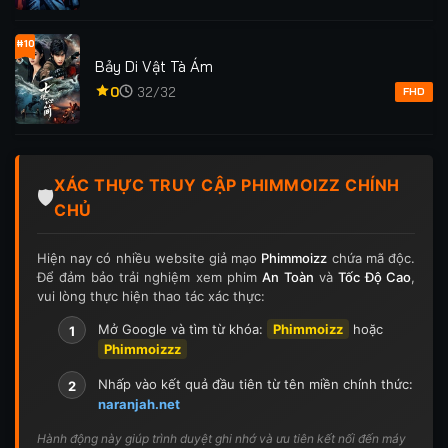
#10
Bảy Di Vật Tà Ám
0
32/32
FHD
XÁC THỰC TRUY CẬP PHIMMOIZZ CHÍNH
🛡️
CHỦ
Hiện nay có nhiều website giả mạo
Phimmoizz
chứa mã độc.
Để đảm bảo trải nghiệm xem phim
An Toàn
và
Tốc Độ Cao
,
vui lòng thực hiện thao tác xác thực:
Mở Google và tìm từ khóa:
Phimmoizz
hoặc
1
Phimmoizzz
Nhấp vào kết quả đầu tiên từ tên miền chính thức:
2
naranjah.net
Hành động này giúp trình duyệt ghi nhớ và ưu tiên kết nối đến máy