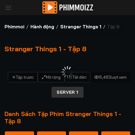
Bỏ
qua
nội
dung
Phimmoi
/
Hành động
/
Stranger Things 1
/
Tập 8
Stranger Things 1 - Tập 8
00:00 / 00:00
Tập trước
Mở rộng
Tắt đèn
15,483
lượt xem
SERVER 1
Danh Sách Tập Phim Stranger Things 1 -
Tập 8