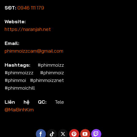
SĐT:
0946 111 179
Website:
https://naranjah.net
Email:
phimmoizzcam@gmail.com
Hashtags:
#phimmoizz
#phimmoizzz #phimmoiz
#phimmoi #phimmoizznet
#phimmoichill
Liên hệ QC:
Tele
@MaiBinhKim