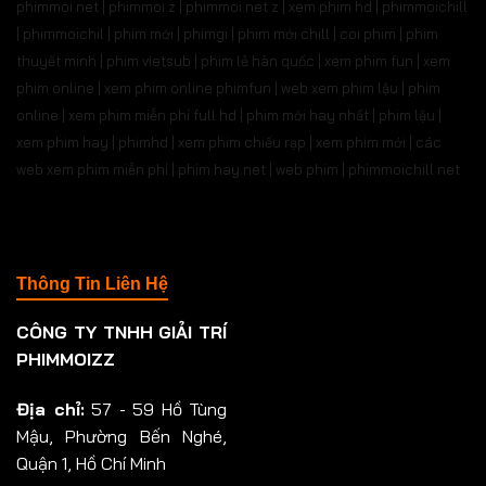
phimmoi net | phimmoi.z | phimmoi.net z |
xem phim hd | phimmoichill
| phimmoichil | phim mới | phimgi | phim mới chill | coi phim | phim
thuyết minh | phim vietsub | phim lẻ hàn quốc | xem phim fun | xem
phim online | xem phim online phimfun | web xem phim lậu | phim
online | xem phim miễn phí full hd | phim mới hay nhất | phim lậu |
xem phim hay | phimhd | xem phim chiếu rạp | xem phim mới | các
web xem phim miễn phí | phim hay.net | web phim | phimmoichill net
Thông Tin Liên Hệ
CÔNG TY TNHH GIẢI TRÍ
PHIMMOIZZ
Địa chỉ:
57 - 59 Hồ Tùng
Mậu, Phường Bến Nghé,
Quận 1, Hồ Chí Minh