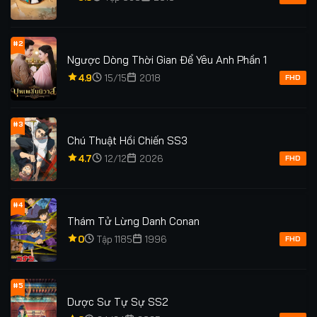
#2
Ngược Dòng Thời Gian Để Yêu Anh Phần 1
4.9
15/15
2018
FHD
#3
Chú Thuật Hồi Chiến SS3
4.7
12/12
2026
FHD
#4
Thám Tử Lừng Danh Conan
0
Tập 1185
1996
FHD
#5
Dược Sư Tự Sự SS2