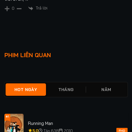
Trả lời
0
Lượt xem: 2.3K
Lượt xem: 8
Ngày Thứ Sáu Siêu Kỳ
Già Thiên
PHIM LIÊN QUAN
Quái
★
0
TẬP 161
★
0
FULL
HOT NGÀY
THÁNG
NĂM
#1
Running Man
5.0
Tập 638
2010
FHD