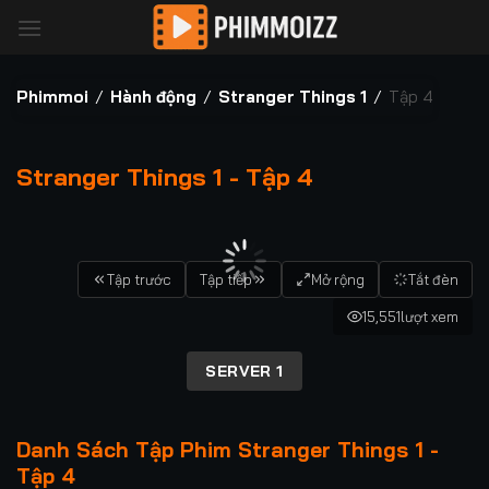
Bỏ
qua
nội
dung
Phimmoi
/
Hành động
/
Stranger Things 1
/
Tập 4
Stranger Things 1 - Tập 4
00:00 / 00:00
Tập trước
Tập tiếp
Mở rộng
Tắt đèn
15,551
lượt xem
SERVER 1
Danh Sách Tập Phim Stranger Things 1 -
Tập 4