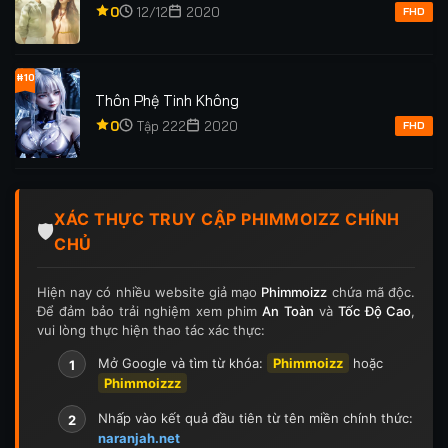
0
12/12
2020
FHD
#10
Thôn Phệ Tinh Không
0
Tập 222
2020
FHD
XÁC THỰC TRUY CẬP PHIMMOIZZ CHÍNH
🛡️
CHỦ
Hiện nay có nhiều website giả mạo
Phimmoizz
chứa mã độc.
Để đảm bảo trải nghiệm xem phim
An Toàn
và
Tốc Độ Cao
,
vui lòng thực hiện thao tác xác thực:
Mở Google và tìm từ khóa:
Phimmoizz
hoặc
1
Phimmoizzz
Nhấp vào kết quả đầu tiên từ tên miền chính thức:
2
naranjah.net