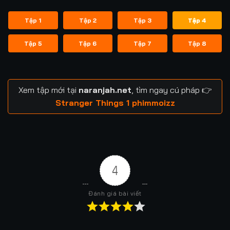
Tập 1
Tập 2
Tập 3
Tập 4
Tập 5
Tập 6
Tập 7
Tập 8
Xem tập mới tại
naranjah.net
, tìm ngay cú pháp 👉
Stranger Things 1 phimmoizz
4
Đánh giá bài viết