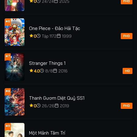
0
24/24
2025
FHD
#6
One Piece - Đảo Hải Tặc
0
Tập 1172
1999
FHD
#7
Stranger Things 1
4.0
8/8
2016
HD
#8
Thanh Gươm Diệt Quỷ SS1
0
26/26
2019
FHD
#9
Một Mảnh Tâm Trí