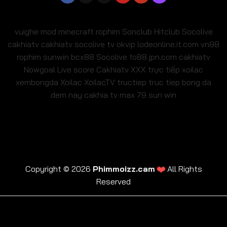
vuighe
mod minecraft
rophim
Sonclub
Hitclub
Socolive
cakhiatv
cakhiatv
socolive tv
okvip
lodeonline.it.com
vn88
rophim
sunwin
bcx88
Socolive
fo88.jpn.com
cakhiatv
Nowgoal Live score
Cakhiatv
XXX
trực tiếp xoilac
xembongda Xoilac
XoilacTV tructiep
truc tiep bong da
dem nay
cakhia tv
max 79
sun win
❤️
Copyright © 2026
Phimmoizz.cam
All Rights
Reserved
trực tiếp xoilac
xembongda Xoilac