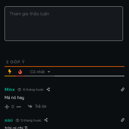
2
GÓP Ý
Cũ nhất
Minx
6 tháng trước
Má nó hay
Trả lời
0
nini
5 tháng trước
trời ơi chị 11