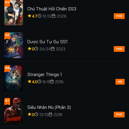
#4
Chú Thuật Hồi Chiến SS3
4.7
12/12
2026
FHD
#5
Dược Sư Tự Sự SS1
0
24/24
2023
FHD
#6
Stranger Things 1
4.0
8/8
2016
HD
#7
Siêu Nhân Mù (Phần 3)
0
13/13
2018
FHD