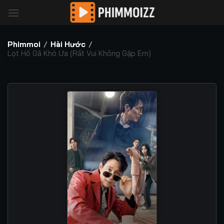
Bỏ
qua
nội
dung
Phimmoi
/
Hài Hước
/
Lọt Hố Gã Khó Ưa (Rất Vui Không Gặp Em)