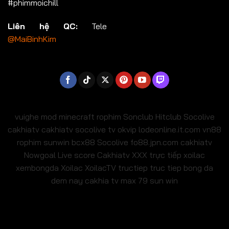
#phimmoichill
Liên hệ QC:
Tele
@MaiBinhKim
vuighe
mod minecraft
rophim
Sonclub
Hitclub
Socolive
cakhiatv
cakhiatv
socolive tv
okvip
lodeonline.it.com
vn88
rophim
sunwin
bcx88
Socolive
fo88.jpn.com
cakhiatv
Nowgoal Live score
Cakhiatv
XXX
trực tiếp xoilac
xembongda Xoilac
XoilacTV tructiep
truc tiep bong da
dem nay
cakhia tv
max 79
sun win