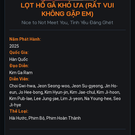
LỌT HỐ GÃ KHÓ ƯA (RẤT VUI
KHÔNG GẶP EM)
Nice to Not Meet You, Tình Yêu Đáng Ghét
Năm Phát Hành:
2025
Quốc Gia:
Hàn Quốc
Đạo Diễn:
Kim Ga Ram
Diễn Viên:
Choi Gwi-hwa
,
Jeon Seong-woo
,
Jeon Su-gyeong
,
Jin Ho-
eun
,
Jo Hee-bong
,
Kim Hyun-jin
,
Kim Jae-chul
,
Kim Ji-hoon
,
Kim Pub-lae
,
Lee Jung-jae
,
Lim Ji-yeon
,
Na Young-hee
,
Seo
Ji-hye
Thể Loại:
Hài Hước
,
Phim Bộ
,
Phim Hoàn Thành