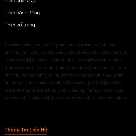
Phim chiếu rạp
Phim hành động
Phim cổ trang
Tìm kiếm nhiều: phimmoizz | phimmoizzz | phimmoiz | phimmoi |
phimmoi net | phimmoi.z | phimmoi.net z |
xem phim hd | phimmoichill
| phimmoichil | phim mới | phimgi | phim mới chill | coi phim | phim
thuyết minh | phim vietsub | phim lẻ hàn quốc | xem phim fun | xem
phim online | xem phim online phimfun | web xem phim lậu | phim
online | xem phim miễn phí full hd | phim mới hay nhất | phim lậu |
xem phim hay | phimhd | xem phim chiếu rạp | xem phim mới | các
web xem phim miễn phí | phim hay.net | web phim | phimmoichill net
Thông Tin Liên Hệ