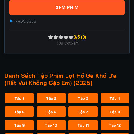
XEM PHIM
FHD
Vietsub
0/5 (0)
109
lượt xem
Danh Sách Tập Phim Lọt Hố Gã Khó Ưa
(Rất Vui Không Gặp Em) (2025)
Tập 1
Tập 2
Tập 3
Tập 4
Tập 5
Tập 6
Tập 7
Tập 8
Tập 9
Tập 10
Tập 11
Tập 12