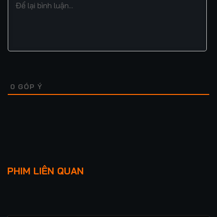
0
GÓP Ý
Lượt xem: 234
Lượt xem: 143
THẾ GIỚI VÕ HIỆP KIM
GẶP LẠI TIÊU DAO
PHIM LIÊN QUAN
DUNG
★
0
TẬP 40/40
★
5.0
TẬP 30/30