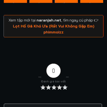
Tập 13
Tập 14
Tập 15
Tập 16
Xem tập mới tại
naranjah.net
, tìm ngay cú pháp 👉
Lọt Hố Gã Khó Ưa (Rất Vui Không Gặp Em)
phimmoizz
0
Đánh giá bài viết