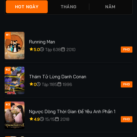
HOT NGÀY
THÁNG
NĂM
#1
Running Man
5.0
Tập 638
2010
FHD
#2
Thám Tử Lừng Danh Conan
0
Tập 1185
1996
FHD
#3
Ngược Dòng Thời Gian Để Yêu Anh Phần 1
4.9
15/15
2018
FHD