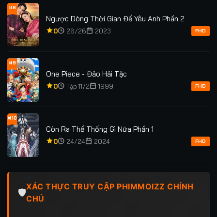
#8
Ngược Dòng Thời Gian Để Yêu Anh Phần 2
0
26/26
2023
FHD
#9
One Piece - Đảo Hải Tặc
0
Tập 1172
1999
FHD
#10
Còn Ra Thể Thống Gì Nữa Phần 1
0
24/24
2024
FHD
XÁC THỰC TRUY CẬP PHIMMOIZZ CHÍNH
🛡️
CHỦ