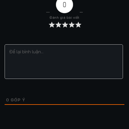
0
Đánh giá bài viết
0
GÓP Ý