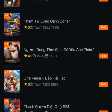
#3
Thám Tử Lừng Danh Conan
0
Tập 1185
1996
FHD
#4
Ngược Dòng Thời Gian Để Yêu Anh Phần 1
4.9
15/15
2018
FHD
#5
One Piece - Đảo Hải Tặc
0
Tập 1172
1999
FHD
#6
Thanh Gươm Diệt Quỷ SS1