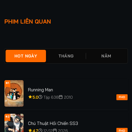
Lượt xem: 121
Lượt xem: 637
ANH HÙNG TIỀN MẶT
ĐIỀU TRA VIÊN HONG
PHIM LIÊN QUAN
★
0
TẬP 8/8
★
0
TẬP 16/16
HOT NGÀY
THÁNG
NĂM
#1
Running Man
5.0
Tập 638
2010
FHD
#2
Chú Thuật Hồi Chiến SS3
4.7
12/12
2026
FHD