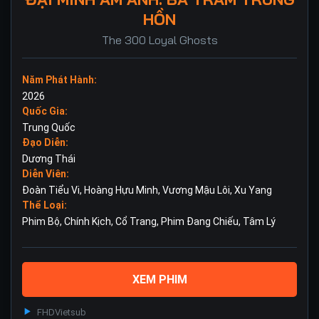
HỒN
The 300 Loyal Ghosts
Năm Phát Hành:
2026
Quốc Gia:
Trung Quốc
Đạo Diễn:
Dương Thái
Diễn Viên:
Đoàn Tiểu Vi
,
Hoàng Hựu Minh
,
Vương Mậu Lôi
,
Xu Yang
Thể Loại:
Phim Bộ
,
Chính Kịch
,
Cổ Trang
,
Phim Đang Chiếu
,
Tâm Lý
XEM PHIM
FHD
Vietsub