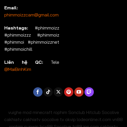
Email:
phimmoizzcam@gmail.com
Hashtags:
#phimmoizz
#phimmoizzz #phimmoiz
#phimmoi #phimmoizznet
#phimmoichill
Liên hệ QC:
Tele
@MaiBinhKim
vuighe
mod minecraft
rophim
Sonclub
Hitclub
Socolive
cakhiatv
cakhiatv
socolive tv
okvip
lodeonline.it.com
vn88
rophim
sunwin
bcx88
Socolive
fo88.jpn.com
cakhiatv