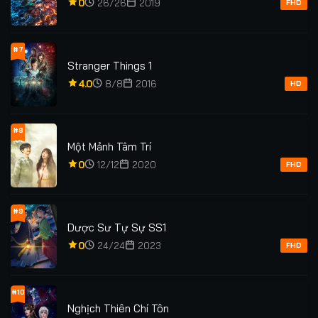
0
26/26
2019
FHD
#7
Stranger Things 1
4.0
8/8
2016
HD
#8
Một Mảnh Tâm Trí
0
12/12
2020
FHD
#9
Dược Sư Tự Sự SS1
0
24/24
2023
FHD
#10
Nghịch Thiên Chí Tôn