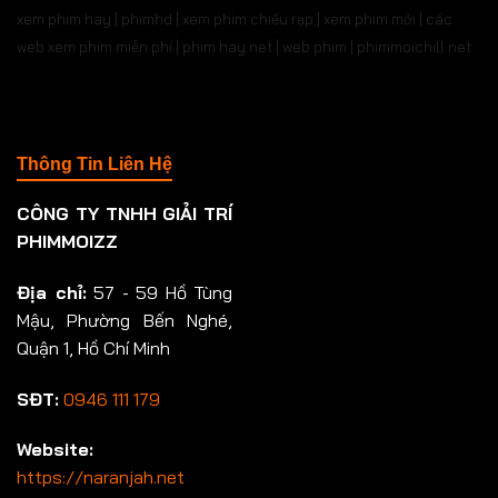
xem phim hay | phimhd | xem phim chiếu rạp | xem phim mới | các
web xem phim miễn phí | phim hay.net | web phim | phimmoichill net
Thông Tin Liên Hệ
CÔNG TY TNHH GIẢI TRÍ
PHIMMOIZZ
Địa chỉ:
57 - 59 Hồ Tùng
Mậu, Phường Bến Nghé,
Quận 1, Hồ Chí Minh
SĐT:
0946 111 179
Website:
https://naranjah.net