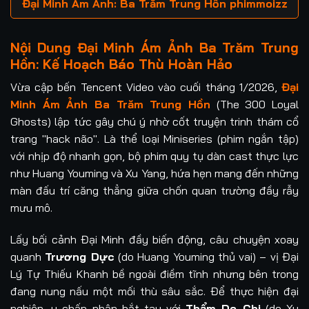
Đại Minh Ám Ảnh: Ba Trăm Trung Hồn phimmoizz
Nội Dung Đại Minh Ám Ảnh Ba Trăm Trung
Hồn: Kế Hoạch Báo Thù Hoàn Hảo
Vừa cập bến Tencent Video vào cuối tháng 1/2026,
Đại
Minh Ám Ảnh Ba Trăm Trung Hồn
(The 300 Loyal
Ghosts) lập tức gây chú ý nhờ cốt truyện trinh thám cổ
trang "hack não". Là thể loại Miniseries (phim ngắn tập)
với nhịp độ nhanh gọn, bộ phim quy tụ dàn cast thực lực
như Huang Youming và Xu Yang, hứa hẹn mang đến những
màn đấu trí căng thẳng giữa chốn quan trường đầy rẫy
mưu mô.
Lấy bối cảnh Đại Minh đầy biến động, câu chuyện xoay
quanh
Trương Dực
(do Huang Youming thủ vai) – vị Đại
Lý Tự Thiếu Khanh bề ngoài điềm tĩnh nhưng bên trong
đang nung nấu một mối thù sâu sắc. Để thực hiện đại
nghiệp, y chấp nhận bắt tay với
Thẩm Do Chi
(do Xu