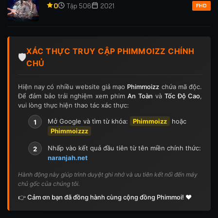
0
Tập 506
2021
FHD
XÁC THỰC TRUY CẬP PHIMMOIZZ CHÍNH
🛡️
CHỦ
Hiện nay có nhiều website giả mạo
Phimmoizz
chứa mã độc.
Để đảm bảo trải nghiệm xem phim
An Toàn
và
Tốc Độ Cao
,
vui lòng thực hiện thao tác xác thực:
Mở Google và tìm từ khóa:
Phimmoizz
hoặc
1
Phimmoizzz
Nhấp vào kết quả đầu tiên từ tên miền chính thức:
2
naranjah.net
Hành động này giúp trình duyệt ghi nhớ và ưu tiên kết nối đến máy
chủ gốc của chúng tôi.
👉 Cảm ơn bạn đã đồng hành cùng cộng đồng Phimmoi! ❤️