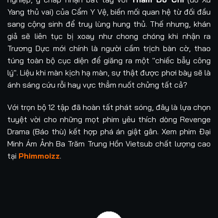
Yang thủ vai) của Cẩm Y Vệ, biến mối quan hệ từ đối đầu
sang cộng sinh để truy lùng hung thủ. Thế nhưng, khán
giả sẽ liên tục bị xoay như chong chóng khi nhận ra
Trương Dực mới chính là người cầm trịch bàn cờ, thao
túng toàn bộ cục diện để giăng ra một "chiếc bẫy công
lý". Liệu khi màn kịch hạ màn, sự thật được phơi bày sẽ là
ánh sáng cứu rỗi hay vực thẳm nuốt chửng tất cả?
Với trọn bộ 12 tập đã hoàn tất phát sóng, đây là lựa chọn
tuyệt vời cho những mọt phim yêu thích dòng Revenge
Drama (Báo thù) kết hợp phá án giật gân. Xem phim Đại
Minh Ám Ảnh Ba Trăm Trung Hồn Vietsub chất lượng cao
tại
Phimmoizz
.