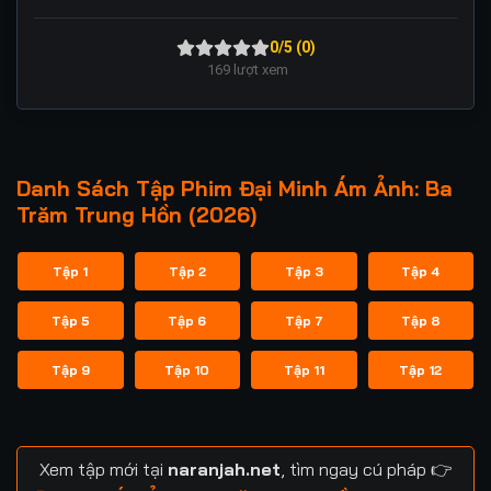
0/5 (0)
169
lượt xem
Danh Sách Tập Phim Đại Minh Ám Ảnh: Ba
Trăm Trung Hồn (2026)
Tập 1
Tập 2
Tập 3
Tập 4
Tập 5
Tập 6
Tập 7
Tập 8
Tập 9
Tập 10
Tập 11
Tập 12
Xem tập mới tại
naranjah.net
, tìm ngay cú pháp 👉