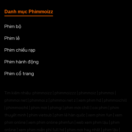
Danh mục Phimmoizz
Phim bộ
Phim lẻ
Phim chiếu rạp
Phim hành động
Phim cổ trang
Tìm kiếm nhiều: phimmoizz | phimmoizzz | phimmoiz | phimmoi |
phimmoi net | phimmoi.z | phimmoi.net z |
xem phim hd | phimmoichill
| phimmoichil | phim mới | phimgi | phim mới chill | coi phim | phim
thuyết minh | phim vietsub | phim lẻ hàn quốc | xem phim fun | xem
phim online | xem phim online phimfun | web xem phim lậu | phim
online | xem phim miễn phí full hd | phim mới hay nhất | phim lậu |