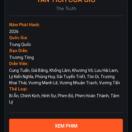
The Truth
Năm Phát Hành:
2026
Quốc Gia:
Trung Quốc
Đạo Diễn:
Trương Tông
Diễn Viên:
Cung Tuấn
,
Giả Băng
,
Khổng Lâm
,
Khương Võ
,
Lưu Hải Lam
,
Lý Kiến Nghĩa
,
Phùng Huy
,
Sài Tuyển Triết
,
Tôn Di
,
Trương
Khai Thái
,
Vương Manh Lê
,
Vương Nhuận Trạch
,
Vương Tấn
Thể Loại:
Bí Ẩn
,
Chính Kịch
,
Hình Sự
,
Phim Bộ
,
Phim Hoàn Thành
,
Tâm
Lý
XEM PHIM