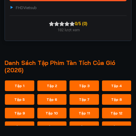
FHD
Vietsub
0/5 (0)
182
lượt xem
Danh Sách Tập Phim Tàn Tích Của Gió
(2026)
Tập 1
Tập 2
Tập 3
Tập 4
Tập 5
Tập 6
Tập 7
Tập 8
Tập 9
Tập 10
Tập 11
Tập 12
Tập 13
Tập 14
Tập 15
Tập 16