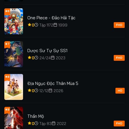
#6
One Piece - Đảo Hải Tặc
0
Tập 1172
1999
FHD
#7
Dược Sư Tự Sự SS1
0
24/24
2023
FHD
#8
Địa Ngục Độc Thân Mùa 5
0
12/12
2026
HD
#9
Thần Mộ
0
Tập 83
2022
FHD