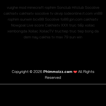
vuighe
mod minecraft
rophim
Sonclub
Hitclub
Socolive
cakhiatv
cakhiatv
socolive tv
okvip
lodeonline.it.com
vn88
rophim
sunwin
bcx88
Socolive
fo88.jpn.com
cakhiatv
Nowgoal Live score
Cakhiatv
XXX
trực tiếp xoilac
xembongda Xoilac
XoilacTV tructiep
truc tiep bong da
dem nay
cakhia tv
max 79
sun win
❤️
Copyright © 2026
Phimmoizz.cam
All Rights
Reserved
trực tiếp xoilac
xembongda Xoilac
XoilacTV tructiep
cakhia tv