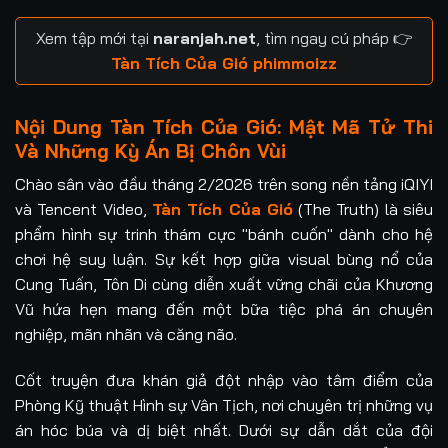
Tập 17
Tập 18
Tập 19
Tập 20
Xem tập mới tại
naranjah.net
, tìm ngay cú pháp 👉
Tập 21
Tập 22
Tập 23
Tập 24
Tàn Tích Của Gió phimmoizz
Tập 25
Tập 26
Tập 27
Tập 28
Nội Dung Tàn Tích Của Gió: Mật Mã Tử Thi
Và Những Kỳ Án Bị Chôn Vùi
Tập 29
Tập 30
Chào sân vào đầu tháng 2/2026 trên song nền tảng iQIYI
và Tencent Video,
Tàn Tích Của Gió
(The Truth) là siêu
phẩm hình sự trinh thám cực "bánh cuốn" dành cho hệ
chơi hệ suy luận. Sự kết hợp giữa visual bùng nổ của
Cung Tuấn, Tôn Di cùng diễn xuất vững chãi của Khương
Vũ hứa hẹn mang đến một bữa tiệc phá án chuyên
nghiệp, mãn nhãn và căng não.
Cốt truyện đưa khán giả đột nhập vào tâm điểm của
Phòng Kỹ thuật Hình sự Vân Tịch, nơi chuyên trị những vụ
án hóc búa và dị biệt nhất. Dưới sự dẫn dắt của đội