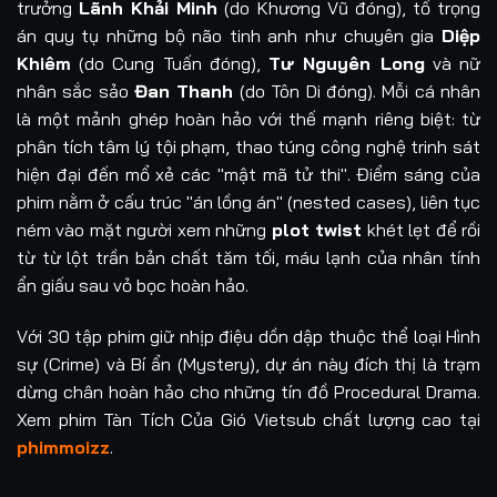
trưởng
Lãnh Khải Minh
(do Khương Vũ đóng), tổ trọng
án quy tụ những bộ não tinh anh như chuyên gia
Diệp
Khiêm
(do Cung Tuấn đóng),
Tư Nguyên Long
và nữ
nhân sắc sảo
Đan Thanh
(do Tôn Di đóng). Mỗi cá nhân
là một mảnh ghép hoàn hảo với thế mạnh riêng biệt: từ
phân tích tâm lý tội phạm, thao túng công nghệ trinh sát
hiện đại đến mổ xẻ các "mật mã tử thi". Điểm sáng của
phim nằm ở cấu trúc "án lồng án" (nested cases), liên tục
ném vào mặt người xem những
plot twist
khét lẹt để rồi
từ từ lột trần bản chất tăm tối, máu lạnh của nhân tính
ẩn giấu sau vỏ bọc hoàn hảo.
Với 30 tập phim giữ nhịp điệu dồn dập thuộc thể loại Hình
sự (Crime) và Bí ẩn (Mystery), dự án này đích thị là trạm
dừng chân hoàn hảo cho những tín đồ Procedural Drama.
Xem phim Tàn Tích Của Gió Vietsub chất lượng cao tại
phimmoizz
.