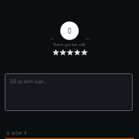
0
Đánh giá bài viết
0
GÓP Ý