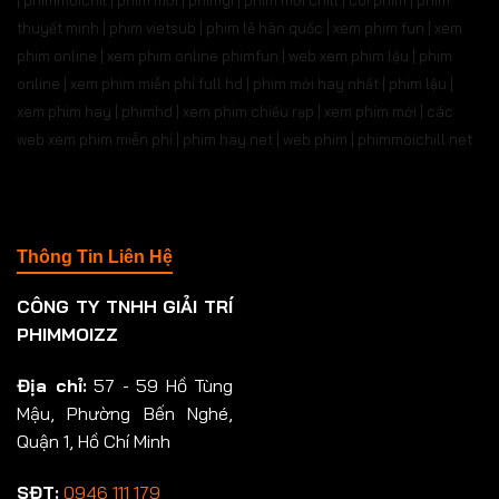
| phimmoichil | phim mới | phimgi | phim mới chill | coi phim | phim
thuyết minh | phim vietsub | phim lẻ hàn quốc | xem phim fun | xem
phim online | xem phim online phimfun | web xem phim lậu | phim
online | xem phim miễn phí full hd | phim mới hay nhất | phim lậu |
xem phim hay | phimhd | xem phim chiếu rạp | xem phim mới | các
web xem phim miễn phí | phim hay.net | web phim | phimmoichill net
Thông Tin Liên Hệ
CÔNG TY TNHH GIẢI TRÍ
PHIMMOIZZ
Địa chỉ:
57 - 59 Hồ Tùng
Mậu, Phường Bến Nghé,
Quận 1, Hồ Chí Minh
SĐT:
0946 111 179