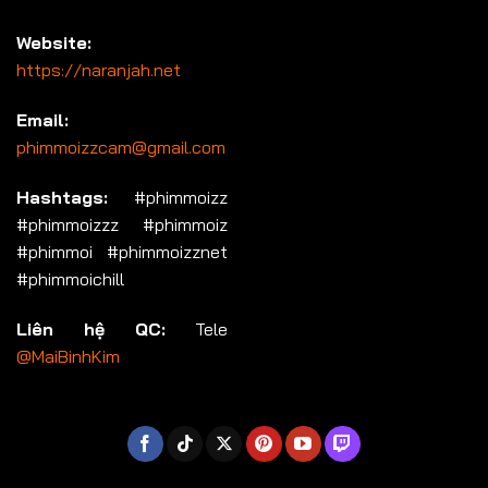
Website:
https://naranjah.net
Email:
phimmoizzcam@gmail.com
Hashtags:
#phimmoizz
#phimmoizzz #phimmoiz
#phimmoi #phimmoizznet
#phimmoichill
Liên hệ QC:
Tele
@MaiBinhKim