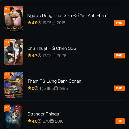
#2
Ngược Dòng Thời Gian Để Yêu Anh Phần 1
4.9
15/15
2018
FHD
#3
Chú Thuật Hồi Chiến SS3
4.7
12/12
2026
FHD
#4
Thám Tử Lừng Danh Conan
0
Tập 1185
1996
FHD
#5
Stranger Things 1
4.0
8/8
2016
HD