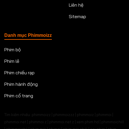
Liên hệ
Sitemap
Danh mục Phimmoizz
Phim bộ
Phim lẻ
Phim chiếu rạp
Phim hành động
Phim cổ trang
Tìm kiếm nhiều: phimmoizz | phimmoizzz | phimmoiz | phimmoi |
phimmoi net | phimmoi.z | phimmoi.net z |
xem phim hd | phimmoichill