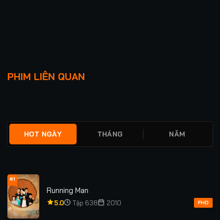
Lượt xem: 1.7K
Lượt xem: 104
ĐỊCH NHÂN KIỆT BỈ
ẨN DANH 3
PHIM LIÊN QUAN
NGẠN KỲ HOA
★
0
TẬP 16/16
★
5.0
FULL
HOT NGÀY
THÁNG
NĂM
#1
Running Man
5.0
Tập 638
2010
FHD