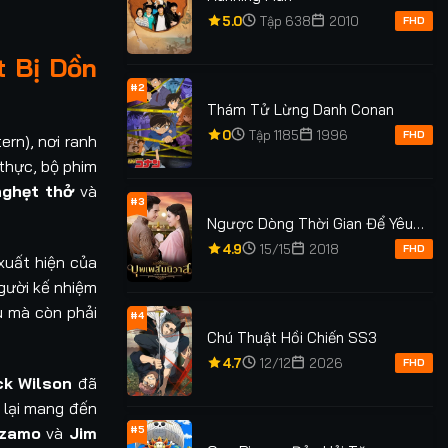
5.0
Tập 638
2010
FHD
t Bị Dồn
#2
Thám Tử Lừng Danh Conan
0
Tập 1185
1996
FHD
rn), nơi ranh
thực, bộ phim
nghẹt thở
và
#3
Ngược Dòng Thời Gian Để Yêu
Anh Phần 1
4.9
15/15
2018
FHD
 xuất hiện của
ười kế nhiệm
ù mà còn phải
#4
Chú Thuật Hồi Chiến SS3
4.7
12/12
2026
FHD
ck Wilson
đã
lại mang đến
#5
izamo
và
Jim