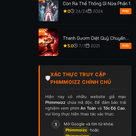
Còn Ra Thể Thống Gì Nữa Phần 1
0
24/24
2024
FHD
#10
Thanh Gươm Diệt Quỷ Chuyến
em: 338
Tàu Vô Tận
5.0
7/7
2021
FHD
 CÔNG LÝ
CUỘC PHIÊU LƯU
PHÁO HOA
ẦN 1
BIẾN HÓA
TẬP 8/8
★
0
TẬP 1/1
★
0
TẬ
XÁC THỰC TRUY CẬP
🛡️
PHIMMOIZZ CHÍNH CHỦ
Hiện nay có nhiều website giả mạo
Phimmoizz
chứa mã độc. Để đảm bảo trải
nghiệm xem phim
An Toàn
và
Tốc Độ Cao
,
vui lòng thực hiện thao tác xác thực:
Mở Google và tìm từ khóa:
1
Phimmoizz
hoặc
Phimmoizzz