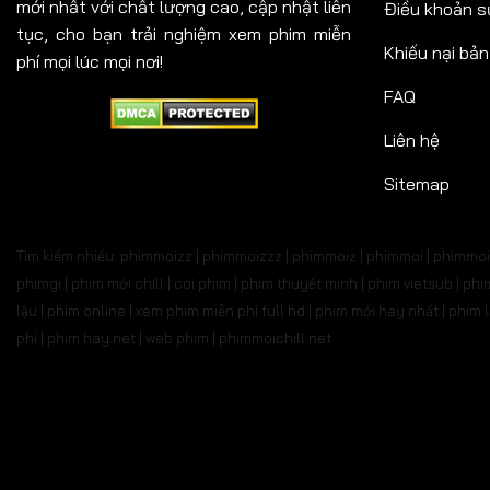
mới nhất với chất lượng cao, cập nhật liên
Điều khoản s
tục, cho bạn trải nghiệm xem phim miễn
Khiếu nại bả
phí mọi lúc mọi nơi!
FAQ
Liên hệ
Sitemap
Tìm kiếm nhiều: phimmoizz | phimmoizzz | phimmoiz | phimmoi | phimmoi 
phimgi | phim mới chill | coi phim | phim thuyết minh | phim vietsub | 
lậu | phim online | xem phim miễn phí full hd | phim mới hay nhất | phi
phí | phim hay.net | web phim | phimmoichill net