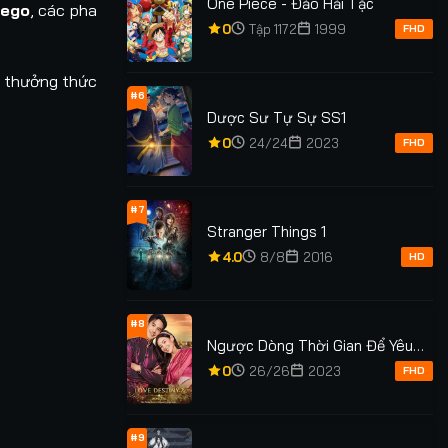
One Piece - Đảo Hải Tặc
lego
, các pha
0
Tập 1172
1999
FHD
 thưởng thức
#6
Dược Sư Tự Sự SS1
0
24/24
2023
FHD
#7
Stranger Things 1
4.0
8/8
2016
HD
#8
Ngược Dòng Thời Gian Để Yêu
Anh Phần 2
0
26/26
2023
FHD
#9