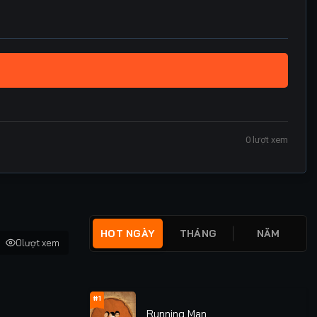
0
lượt xem
HOT NGÀY
THÁNG
NĂM
0
lượt xem
#1
Running Man