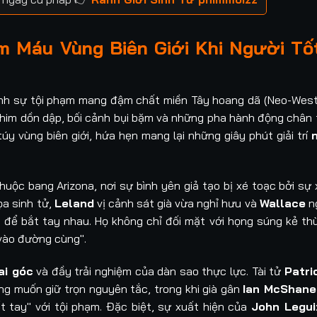
m Máu Vùng Biên Giới Khi Người Tố
ình sự tội phạm mang đậm chất miền Tây hoang dã (Neo-Weste
 phim dồn dập, bối cảnh bụi bặm và những pha hành động chân 
 vùng biên giới, hứa hẹn mang lại những giây phút giải trí
thuộc bang Arizona, nơi sự bình yên giả tạo bị xé toạc bởi sự
ọa sinh tử,
Leland
vị cảnh sát già vừa nghỉ hưu và
Wallace
ng
g để bắt tay nhau. Họ không chỉ đối mặt với họng súng kẻ th
 vào đường cùng".
ai góc
và đầy trải nghiệm của dàn sao thực lực. Tài tử
Patri
ng muốn giữ trọn nguyên tắc, trong khi già gân
Ian McShane
 tay" với tội phạm. Đặc biệt, sự xuất hiện của
John Legu