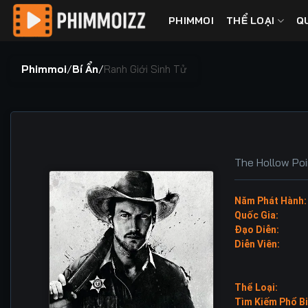
Bỏ
PHIMMOI
THỂ LOẠI
Q
qua
nội
dung
Phimmoi
/
Bí Ẩn
/
Ranh Giới Sinh Tử
The Hollow Po
Năm Phát Hành:
Quốc Gia:
Đạo Diễn:
Diễn Viên:
Thể Loại:
Tìm Kiếm Phổ Bi