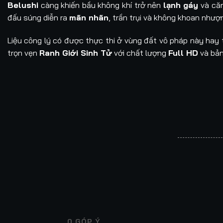
Belushi
càng khiến bầu không khí trở nên
lạnh gáy
và căn
đấu súng diễn ra
mãn nhãn
, trần trụi và không khoan nhượ
Liệu công lý có được thực thi ở vùng đất vô pháp này hay
trọn vẹn
Ranh Giới Sinh Tử
với chất lượng
Full HD
và bả
0
GÓP Ý