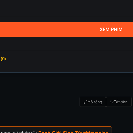
XEM PHIM
 (0)
Mở rộng
Tắt đèn
m ngay cú pháp 👉
Ranh Giới Sinh Tử phimmoizz