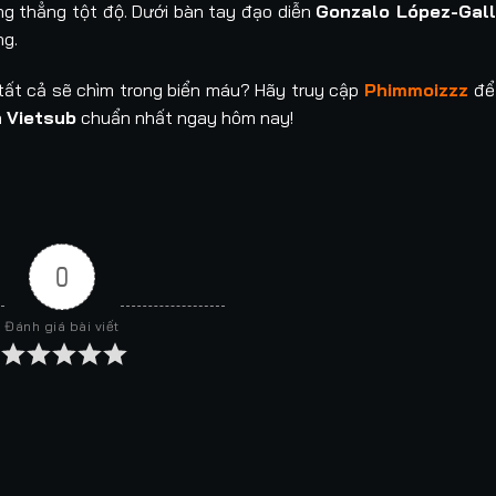
g thẳng tột độ. Dưới bàn tay đạo diễn
Gonzalo López-Gal
ng.
 tất cả sẽ chìm trong biển máu? Hãy truy cập
Phimmoizzz
để
n
Vietsub
chuẩn nhất ngay hôm nay!
0
Đánh giá bài viết