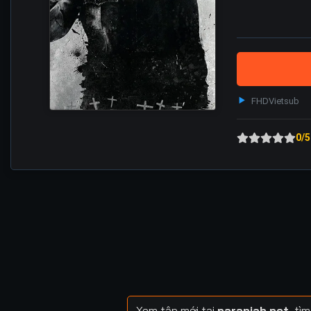
FHD
Vietsub
0/5
Xem tập mới tại
naranjah.net
, tì