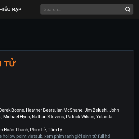
HIẾU RẠP
H TỬ
Derek Boone
,
Heather Beers
,
Ian McShane
,
Jim Belushi
,
John
s
,
Michael Flynn
,
Nathan Stevens
,
Patrick Wilson
,
Yolanda
m Hoàn Thành
,
Phim Lẻ
,
Tâm Lý
e hollow point vietsub
,
xem phim ranh giới sinh tử full hd