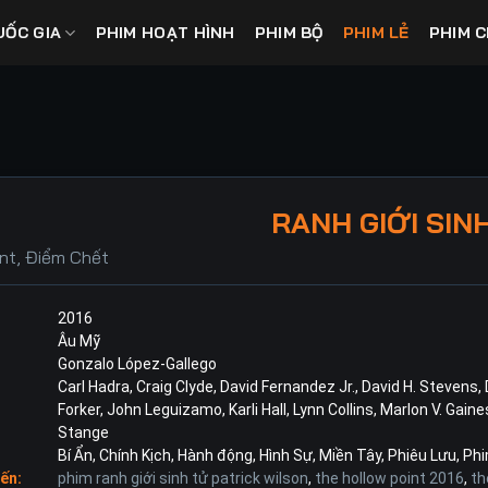
UỐC GIA
PHIM HOẠT HÌNH
PHIM BỘ
PHIM LẺ
PHIM C
RANH GIỚI SIN
int, Điểm Chết
2016
Âu Mỹ
Gonzalo López-Gallego
Carl Hadra
,
Craig Clyde
,
David Fernandez Jr.
,
David H. Stevens
,
Forker
,
John Leguizamo
,
Karli Hall
,
Lynn Collins
,
Marlon V. Gaine
Stange
Bí Ẩn
,
Chính Kịch
,
Hành động
,
Hình Sự
,
Miền Tây
,
Phiêu Lưu
,
Phi
ến:
phim ranh giới sinh tử patrick wilson
,
the hollow point 2016
,
th