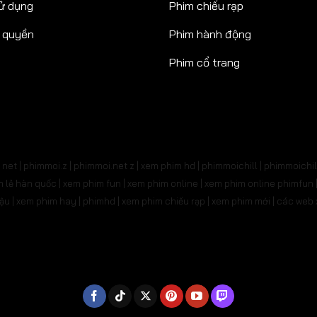
ử dụng
Phim chiếu rạp
n quyền
Phim hành động
Phim cổ trang
net | phimmoi.z | phimmoi.net z |
xem phim hd | phimmoichill | phimmoichil 
phim lẻ hàn quốc | xem phim fun | xem phim online | xem phim online phimfun
m lậu | xem phim hay | phimhd | xem phim chiếu rạp | xem phim mới | các we