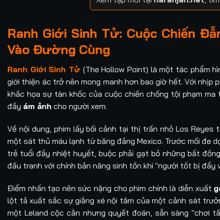
Ranh Giới Sinh Tử: Cuộc Chiến Đẫ
Vào Đường Cùng
Ranh Giới Sinh Tử
(The Hollow Point) là một tác phẩm h
giới thiện ác trở nên mong manh hơn bao giờ hết. Với nhịp
khắc họa sự tàn khốc của cuộc chiến chống tội phạm ma túy
đầy
ám ảnh
cho người xem.
Về nội dung, phim lấy bối cảnh tại thị trấn nhỏ Los Reyes 
một sát thủ máu lạnh từ băng đảng Mexico. Trước mối đe d
trẻ tuổi đầy nhiệt huyết, buộc phải gạt bỏ những bất đồn
đấu tranh với chính bản năng sinh tồn khi "người tốt bị đẩy
Điểm nhấn tạo nên sức nặng cho phim chính là diễn xuất
g
lột tả xuất sắc sự giằng xé nội tâm của một cảnh sát trưở
một Leland cộc cằn nhưng quyết đoán, sẵn sàng "chơi tất