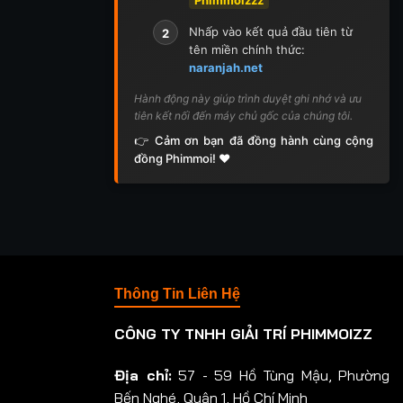
Nhấp vào kết quả đầu tiên từ
2
tên miền chính thức:
naranjah.net
Hành động này giúp trình duyệt ghi nhớ và ưu
tiên kết nối đến máy chủ gốc của chúng tôi.
👉 Cảm ơn bạn đã đồng hành cùng cộng
đồng Phimmoi! ❤️
Thông Tin Liên Hệ
CÔNG TY TNHH GIẢI TRÍ PHIMMOIZZ
Địa chỉ:
57 - 59 Hồ Tùng Mậu, Phường
Bến Nghé, Quận 1, Hồ Chí Minh