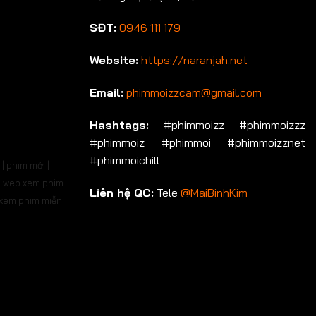
SĐT:
0946 111 179
Website:
https://naranjah.net
Email:
phimmoizzcam@gmail.com
Hashtags:
#phimmoizz #phimmoizzz
#phimmoiz #phimmoi #phimmoizznet
#phimmoichill
| phim mới |
 | web xem phim
Liên hệ QC:
Tele
@MaiBinhKim
b xem phim miễn