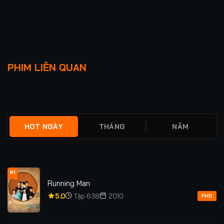
Lượt xem: 3.6K
Lượt xem: 324
SỤP ĐỔ PHẦN 1
HARRY POTTER 1
PHIM LIÊN QUAN
★
0
TẬP 8/8
★
5.0
FULL
HOT NGÀY
THÁNG
NĂM
#1
Running Man
5.0
Tập 638
2010
FHD