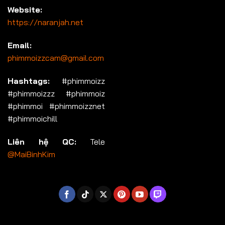
Website:
https://naranjah.net
Email:
phimmoizzcam@gmail.com
Hashtags:
#phimmoizz
#phimmoizzz #phimmoiz
#phimmoi #phimmoizznet
#phimmoichill
Liên hệ QC:
Tele
@MaiBinhKim