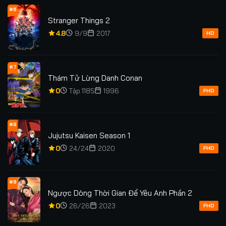
#6
Stranger Things 2
4.8
9/9
2017
HD
#7
Thám Tử Lừng Danh Conan
0
Tập 1185
1996
FHD
#8
Jujutsu Kaisen Season 1
0
24/24
2020
FHD
#9
Ngược Dòng Thời Gian Để Yêu Anh Phần 2
0
26/26
2023
FHD