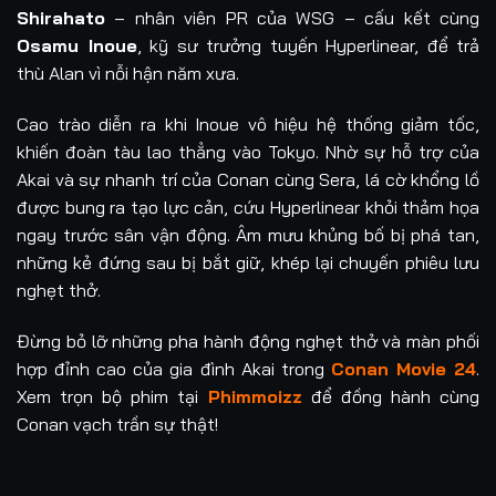
Shirahato
– nhân viên PR của WSG – cấu kết cùng
Osamu Inoue
, kỹ sư trưởng tuyến Hyperlinear, để trả
thù Alan vì nỗi hận năm xưa.
Cao trào diễn ra khi Inoue vô hiệu hệ thống giảm tốc,
khiến đoàn tàu lao thẳng vào Tokyo. Nhờ sự hỗ trợ của
Akai và sự nhanh trí của Conan cùng Sera, lá cờ khổng lồ
được bung ra tạo lực cản, cứu Hyperlinear khỏi thảm họa
ngay trước sân vận động. Âm mưu khủng bố bị phá tan,
những kẻ đứng sau bị bắt giữ, khép lại chuyến phiêu lưu
nghẹt thở.
Đừng bỏ lỡ những pha hành động nghẹt thở và màn phối
hợp đỉnh cao của gia đình Akai trong
Conan Movie 24
.
Xem trọn bộ phim tại
Phimmoizz
để đồng hành cùng
Conan vạch trần sự thật!