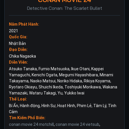
Detective Conan: The Scarlet Bullet
Năm Phát Hành:
2021
Quốc Gia:
Nhật Bản
Đạo Diễn:
Chika Nagaoka
Diễn Viên:
Atsuko Tanaka
,
Fumio Matsuoka
,
Ikue Otani
,
Kappei
Yamaguchi
,
Kenichi Ogata
,
Megumi Hayashibara
,
Minami
Takayama
,
Naoko Matsui
,
Noriko Hidaka
,
Rikiya Koyama
,
Ryotaro Okiayu
,
Shuichi Ikeda
,
Toshiyuki Morikawa
,
Wakana
Yamazaki
,
Wataru Takagi
,
Yu
,
Yukiko Iwai
Thể Loại:
Bí Ẩn
,
Hành động
,
Hình Sự
,
Hoạt Hình
,
Phim Lẻ
,
Tâm Lý
,
Tình
Cảm
Tìm Kiếm Phổ Biến:
conan movie 24 motchill
,
conan movie 24 vietsub
,