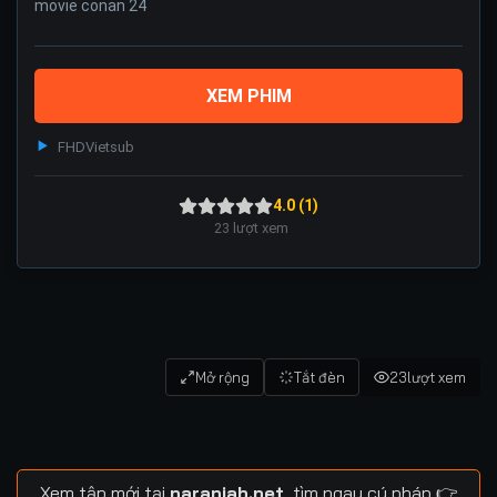
movie conan 24
XEM PHIM
FHD
Vietsub
4.0 (1)
23
lượt xem
Mở rộng
Tắt đèn
23
lượt xem
Xem tập mới tại
naranjah.net
, tìm ngay cú pháp 👉