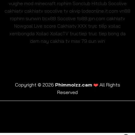
vuighe
mod minecraft
rophim
Sonclub
Hitclub
Socolive
cakhiatv
cakhiatv
socolive tv
okvip
lodeonline.it.com
vn88
rophim
sunwin
bcx88
Socolive
fo88.jpn.com
cakhiatv
Nowgoal Live score
Cakhiatv
XXX
trực tiếp xoilac
xembongda Xoilac
XoilacTV tructiep
truc tiep bong da
dem nay
cakhia tv
max 79
sun win
❤️
Copyright © 2026
Phimmoizz.cam
All Rights
Reserved
trực tiếp xoilac
xembongda Xoilac
XoilacTV tructiep
cakhia tv
truc tiep bong da dem nay