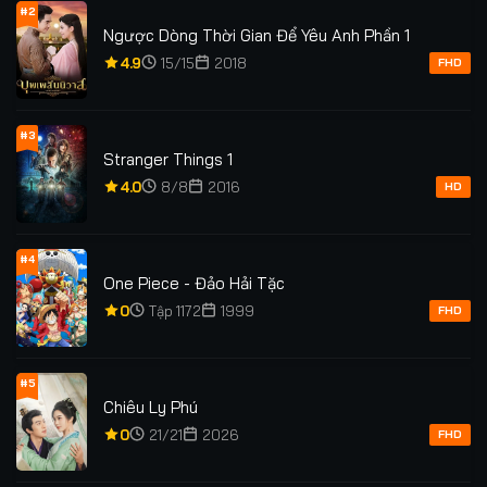
#2
Ngược Dòng Thời Gian Để Yêu Anh Phần 1
4.9
15/15
2018
FHD
#3
Stranger Things 1
4.0
8/8
2016
HD
#4
One Piece - Đảo Hải Tặc
0
Tập 1172
1999
FHD
#5
Chiêu Ly Phú
0
21/21
2026
FHD