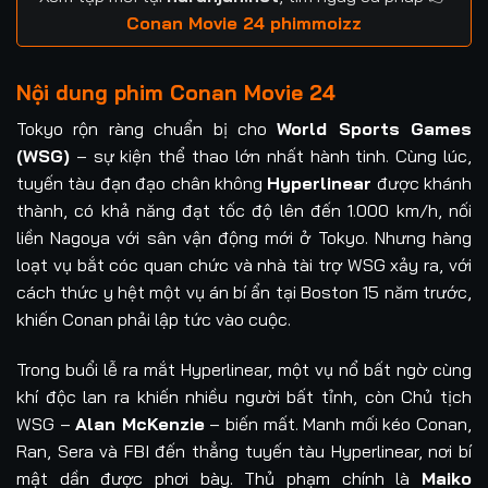
Conan Movie 24 phimmoizz
Nội dung phim Conan Movie 24
Tokyo rộn ràng chuẩn bị cho
World Sports Games
(WSG)
– sự kiện thể thao lớn nhất hành tinh. Cùng lúc,
tuyến tàu đạn đạo chân không
Hyperlinear
được khánh
thành, có khả năng đạt tốc độ lên đến 1.000 km/h, nối
liền Nagoya với sân vận động mới ở Tokyo. Nhưng hàng
loạt vụ bắt cóc quan chức và nhà tài trợ WSG xảy ra, với
cách thức y hệt một vụ án bí ẩn tại Boston 15 năm trước,
khiến Conan phải lập tức vào cuộc.
Trong buổi lễ ra mắt Hyperlinear, một vụ nổ bất ngờ cùng
khí độc lan ra khiến nhiều người bất tỉnh, còn Chủ tịch
WSG –
Alan McKenzie
– biến mất. Manh mối kéo Conan,
Ran, Sera và FBI đến thẳng tuyến tàu Hyperlinear, nơi bí
mật dần được phơi bày. Thủ phạm chính là
Maiko