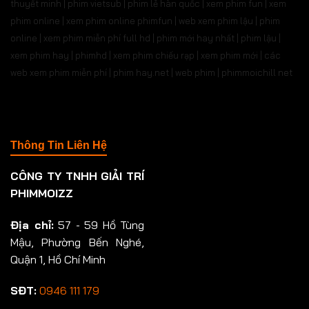
thuyết minh | phim vietsub | phim lẻ hàn quốc | xem phim fun | xem
phim online | xem phim online phimfun | web xem phim lậu | phim
online | xem phim miễn phí full hd | phim mới hay nhất | phim lậu |
xem phim hay | phimhd | xem phim chiếu rạp | xem phim mới | các
web xem phim miễn phí | phim hay.net | web phim | phimmoichill net
Thông Tin Liên Hệ
CÔNG TY TNHH GIẢI TRÍ
PHIMMOIZZ
Địa chỉ:
57 - 59 Hồ Tùng
Mậu, Phường Bến Nghé,
Quận 1, Hồ Chí Minh
SĐT:
0946 111 179