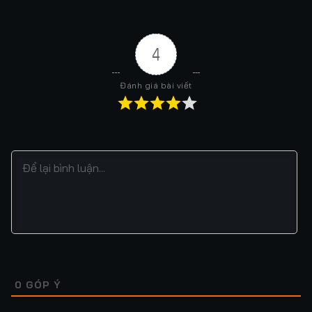
4
Đánh giá bài viết
0
GÓP Ý