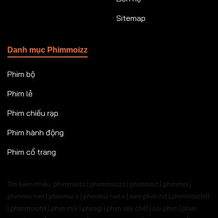
Sitemap
Danh mục Phimmoizz
Phim bộ
Phim lẻ
Phim chiếu rạp
Phim hành động
Phim cổ trang
Tìm kiếm nhiều: phimmoizz | phimmoizzz | phimmoiz | phimmoi |
phimmoi net | phimmoi.z | phimmoi.net z |
xem phim hd | phimmoichill
| phimmoichil | phim mới | phimgi | phim mới chill | coi phim | phim