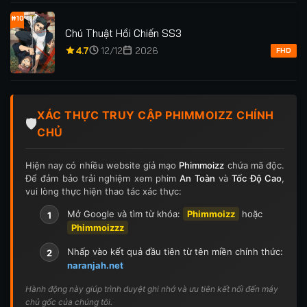
#10
Chú Thuật Hồi Chiến SS3
4.7
12/12
2026
FHD
XÁC THỰC TRUY CẬP PHIMMOIZZ CHÍNH
🛡️
CHỦ
Hiện nay có nhiều website giả mạo
Phimmoizz
chứa mã độc.
Để đảm bảo trải nghiệm xem phim
An Toàn
và
Tốc Độ Cao
,
vui lòng thực hiện thao tác xác thực:
Mở Google và tìm từ khóa:
Phimmoizz
hoặc
1
Phimmoizzz
Nhấp vào kết quả đầu tiên từ tên miền chính thức:
2
naranjah.net
Hành động này giúp trình duyệt ghi nhớ và ưu tiên kết nối đến máy
chủ gốc của chúng tôi.