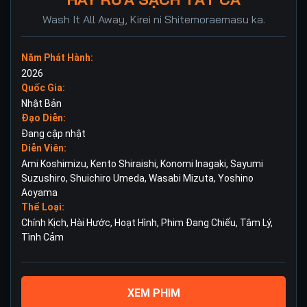
Wash It All Away, Kirei ni Shitemoraemasu ka.
Năm Phát Hành:
2026
Quốc Gia:
Nhật Bản
Đạo Diễn:
Đang cập nhật
Diễn Viên:
Ami Koshimizu
,
Kento Shiraishi
,
Konomi Inagaki
,
Sayumi
Suzushiro
,
Shuichiro Umeda
,
Wasabi Mizuta
,
Yoshino
Aoyama
Thể Loại:
Chính Kịch
,
Hài Hước
,
Hoạt Hình
,
Phim Đang Chiếu
,
Tâm Lý
,
Tình Cảm
XEM PHIM