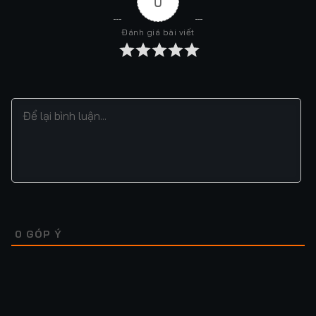
0
Đánh giá bài viết
0
GÓP Ý