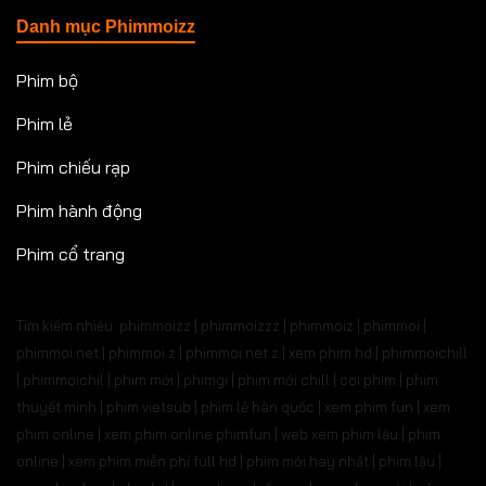
Danh mục Phimmoizz
Phim bộ
Phim lẻ
Phim chiếu rạp
Phim hành động
Phim cổ trang
Tìm kiếm nhiều: phimmoizz | phimmoizzz | phimmoiz | phimmoi |
phimmoi net | phimmoi.z | phimmoi.net z |
xem phim hd | phimmoichill
| phimmoichil | phim mới | phimgi | phim mới chill | coi phim | phim
thuyết minh | phim vietsub | phim lẻ hàn quốc | xem phim fun | xem
phim online | xem phim online phimfun | web xem phim lậu | phim
online | xem phim miễn phí full hd | phim mới hay nhất | phim lậu |