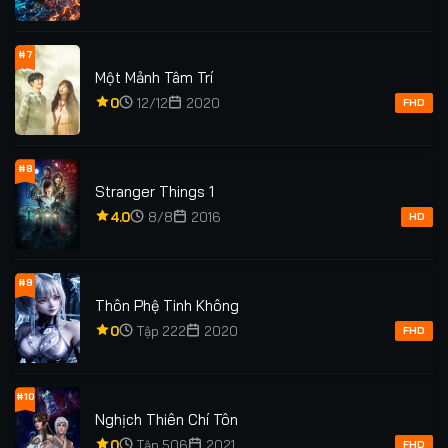
#7
Một Mảnh Tâm Trí
0
12/12
2020
FHD
#8
Stranger Things 1
4.0
8/8
2016
HD
#9
Thôn Phệ Tinh Không
0
Tập 222
2020
FHD
#10
Nghịch Thiên Chí Tôn
0
Tập 506
2021
FHD