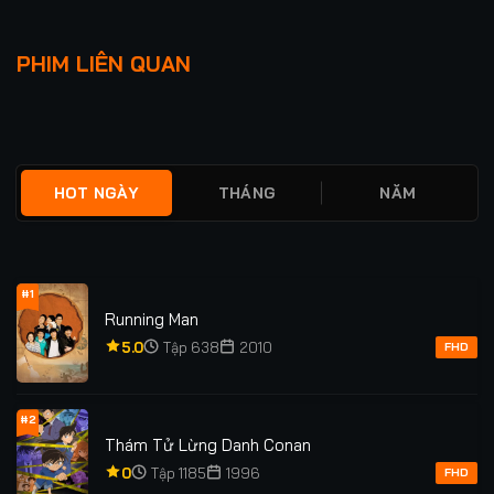
Lượt xem: 273
Lượt xem: 78
GIAI NGẪU THIÊN
NỬA TỈNH NỬA MÊ
PHIM LIÊN QUAN
THÀNH
★
0
TẬP 24/24
★
0
TẬP 26
HOT NGÀY
THÁNG
NĂM
#1
Running Man
5.0
Tập 638
2010
FHD
#2
Thám Tử Lừng Danh Conan
0
Tập 1185
1996
FHD