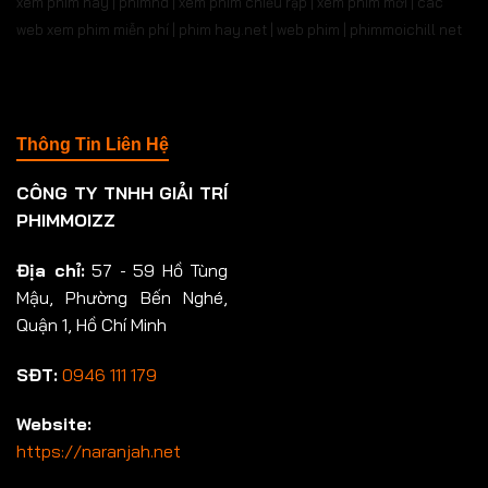
xem phim hay | phimhd | xem phim chiếu rạp | xem phim mới | các
web xem phim miễn phí | phim hay.net | web phim | phimmoichill net
Thông Tin Liên Hệ
CÔNG TY TNHH GIẢI TRÍ
PHIMMOIZZ
Địa chỉ:
57 - 59 Hồ Tùng
Mậu, Phường Bến Nghé,
Quận 1, Hồ Chí Minh
SĐT:
0946 111 179
Website:
https://naranjah.net