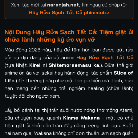
Xem tập mới tại
naranjah.net
, tìm ngay cú pháp 👉
Hãy Rửa Sạch Tất Cả phimmoizz
Nội Dung Hãy Rửa Sạch Tất Cả: Tiệm giặt ủi
chữa lành những ký ức vụn vỡ
Mùa đông 2026 này, hãy để tâm hồn bạn được gột rửa
bởi sự dịu dàng của bộ anime
Hãy Rửa Sạch Tất Cả
(tựa Nhật:
Kirei ni Shitemoraemasu ka.
). Giữa thế giới
anime ồn ào với isekai hay hành động, tác phẩm
Slice of
Life
(đời thường) này như một làn gió biển mát lành, hứa
hẹn mang đến những trải nghiệm healing (chữa lành)
tuyệt đối cho người xem.
Lấy bối cảnh tại thị trấn suối nước nóng thơ mộng Atami,
câu chuyện xoay quanh
Kinme Wakana
- một cô chủ
tiệm giặt ủi nhỏ luôn tràn đầy năng lượng tích cực. Suốt
hai năm qua, Wakana không chỉ đơn thuần làm sạch quần