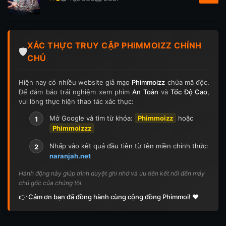
XÁC THỰC TRUY CẬP PHIMMOIZZ CHÍNH
🛡️
CHỦ
Hiện nay có nhiều website giả mạo
Phimmoizz
chứa mã độc.
Để đảm bảo trải nghiệm xem phim
An Toàn
và
Tốc Độ Cao
,
vui lòng thực hiện thao tác xác thực:
Mở Google và tìm từ khóa:
Phimmoizz
hoặc
1
Phimmoizzz
Nhấp vào kết quả đầu tiên từ tên miền chính thức:
2
naranjah.net
Hành động này giúp trình duyệt ghi nhớ và ưu tiên kết nối đến máy
chủ gốc của chúng tôi.
👉 Cảm ơn bạn đã đồng hành cùng cộng đồng Phimmoi! ❤️