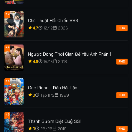
#3
Chú Thuật Hồi Chiến SS3
4.7
12/12
2026
FHD
#4
Ngược Dòng Thời Gian Để Yêu Anh Phần 1
4.9
15/15
2018
FHD
#5
One Piece - Đảo Hải Tặc
0
Tập 1172
1999
FHD
#6
Thanh Gươm Diệt Quỷ SS1
0
26/26
2019
FHD