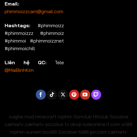
Email:
phimmoizzcam@gmail.com
Hashtags:
#phimmoizz
#phimmoizzz #phimmoiz
#phimmoi #phimmoizznet
#phimmoichill
Liên hệ QC:
Tele
@MaiBinhKim
vuighe
mod minecraft
rophim
Sonclub
Hitclub
Socolive
cakhiatv
cakhiatv
socolive tv
okvip
lodeonline.it.com
vn88
rophim
sunwin
bcx88
Socolive
fo88.jpn.com
cakhiatv