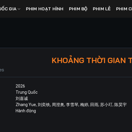
UỐC GIA
PHIM HOẠT HÌNH
PHIM BỘ
PHIM LẺ
PHIM C
KHOẢNG THỜI GIAN 
es
2026
Trung Quốc
刘嘉诚
Zhang Yue
,
刘奕铁
,
周澄奥
,
李雪琴
,
梅婷
,
田雨
,
苏小玎
,
陈昊宇
Hành động