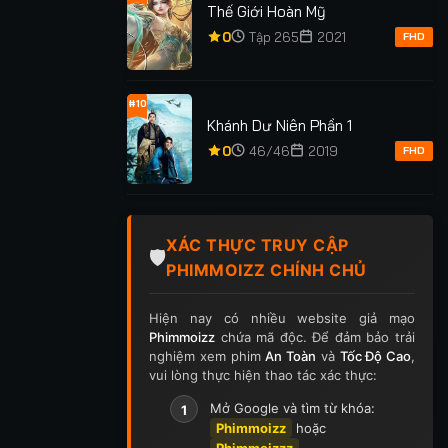
Thế Giới Hoàn Mỹ
0
Tập 265
2021
FHD
#10
Khánh Dư Niên Phần 1
0
46/46
2019
FHD
XÁC THỰC TRUY CẬP
🛡️
PHIMMOIZZ CHÍNH CHỦ
Hiện nay có nhiều website giả mạo
Phimmoizz
chứa mã độc. Để đảm bảo trải
nghiệm xem phim
An Toàn
và
Tốc Độ Cao
,
vui lòng thực hiện thao tác xác thực:
Mở Google và tìm từ khóa:
1
Phimmoizz
hoặc
Phimmoizzz