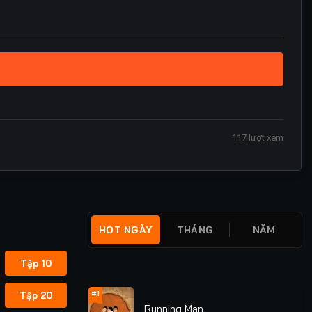
117
lượt xem
HOT NGÀY
THÁNG
NĂM
Tập 10
#1
Tập 20
Running Man