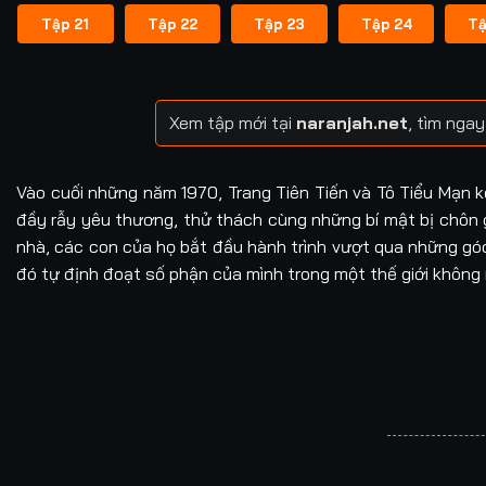
Tập 21
Tập 22
Tập 23
Tập 24
Tậ
Xem tập mới tại
naranjah.net
, tìm nga
Vào cuối những năm 1970, Trang Tiên Tiến và Tô Tiểu Mạn k
đầy rẫy yêu thương, thử thách cùng những bí mật bị chôn g
nhà, các con của họ bắt đầu hành trình vượt qua những góc
đó tự định đoạt số phận của mình trong một thế giới không 