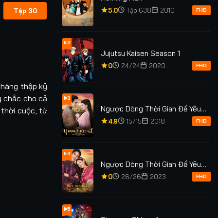
5.0
Tập 638
2010
Tập 30
FHD
#2
Jujutsu Kaisen Season 1
0
24/24
2020
FHD
 hàng thập kỷ
g chắc cho cả
#3
Ngược Dòng Thời Gian Để Yêu
thời cuộc, từ
Anh Phần 1
4.9
15/15
2018
FHD
#4
Ngược Dòng Thời Gian Để Yêu
Anh Phần 2
0
26/26
2023
FHD
#5