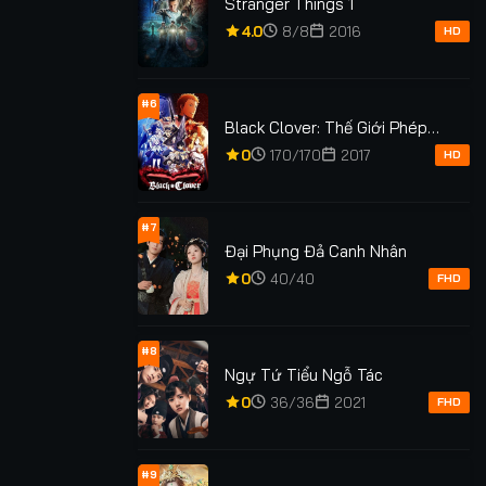
Stranger Things 1
4.0
8/8
2016
HD
#6
Black Clover: Thế Giới Phép
Thuật
0
170/170
2017
HD
#7
Đại Phụng Đả Canh Nhân
0
40/40
xem: 26
Lượt xem: 1.6K
Lượt xem: 104
FHD
IDER EINS
ĐỊCH NHÂN KIỆ
TRON ARES
RLS REMIX
NGẠN KỲ HO
#8
Ngự Tứ Tiểu Ngỗ Tác
FULL
★
5.0
FULL
★
5.0
0
36/36
2021
FHD
#9