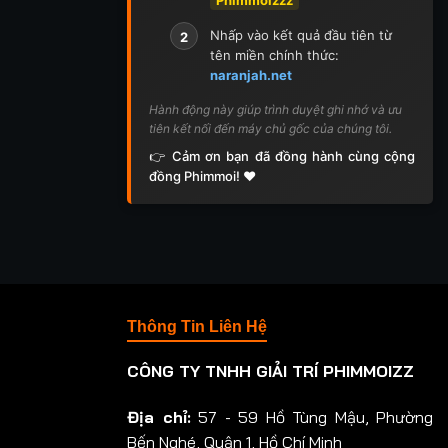
Nhấp vào kết quả đầu tiên từ
2
tên miền chính thức:
naranjah.net
Hành động này giúp trình duyệt ghi nhớ và ưu
tiên kết nối đến máy chủ gốc của chúng tôi.
👉 Cảm ơn bạn đã đồng hành cùng cộng
đồng Phimmoi! ❤️
Thông Tin Liên Hệ
CÔNG TY TNHH GIẢI TRÍ PHIMMOIZZ
Địa chỉ:
57 - 59 Hồ Tùng Mậu, Phường
Bến Nghé, Quận 1, Hồ Chí Minh