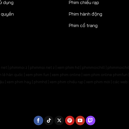
ử dụng
Phim chiếu rạp
n quyền
Phim hành động
Phim cổ trang
net | phimmoi.z | phimmoi.net z |
xem phim hd | phimmoichill | phimmoichil 
phim lẻ hàn quốc | xem phim fun | xem phim online | xem phim online phimfun
m lậu | xem phim hay | phimhd | xem phim chiếu rạp | xem phim mới | các we