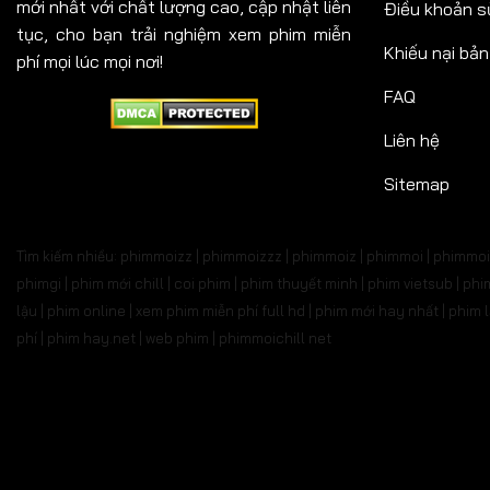
mới nhất với chất lượng cao, cập nhật liên
Điều khoản s
tục, cho bạn trải nghiệm xem phim miễn
Khiếu nại bả
phí mọi lúc mọi nơi!
FAQ
Liên hệ
Sitemap
Tìm kiếm nhiều: phimmoizz | phimmoizzz | phimmoiz | phimmoi | phimmoi 
phimgi | phim mới chill | coi phim | phim thuyết minh | phim vietsub | 
lậu | phim online | xem phim miễn phí full hd | phim mới hay nhất | phi
phí | phim hay.net | web phim | phimmoichill net