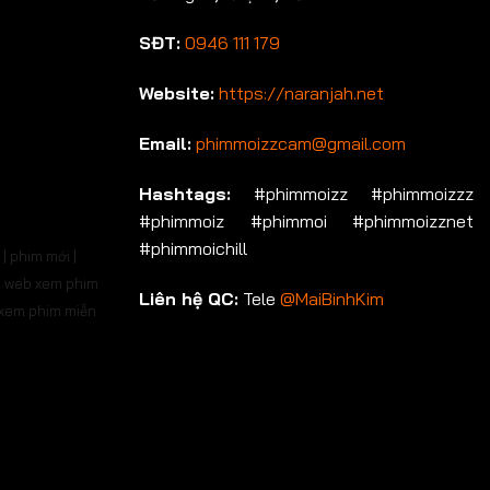
SĐT:
0946 111 179
Website:
https://naranjah.net
Email:
phimmoizzcam@gmail.com
Hashtags:
#phimmoizz #phimmoizzz
#phimmoiz #phimmoi #phimmoizznet
#phimmoichill
| phim mới |
 | web xem phim
Liên hệ QC:
Tele
@MaiBinhKim
b xem phim miễn