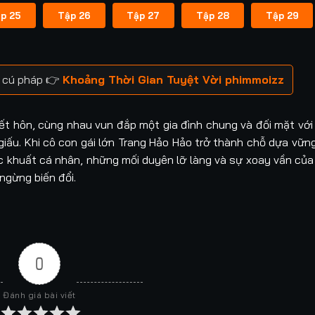
p 25
Tập 26
Tập 27
Tập 28
Tập 29
y cú pháp 👉
Khoảng Thời Gian Tuyệt Vời phimmoizz
ết hôn, cùng nhau vun đắp một gia đình chung và đối mặt với
iấu. Khi cô con gái lớn Trang Hảo Hảo trở thành chỗ dựa vữn
 khuất cá nhân, những mối duyên lỡ làng và sự xoay vần của 
ngừng biến đổi.
0
Đánh giá bài viết