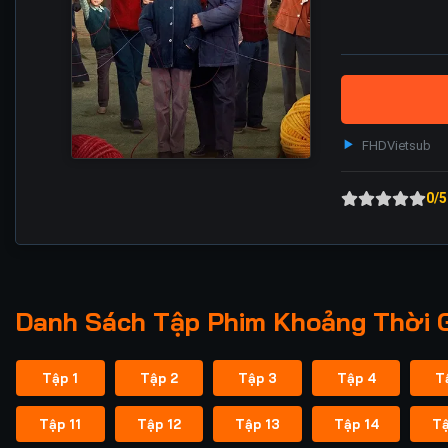
FHD
Vietsub
0/5
Danh Sách Tập Phim Khoảng Thời G
Tập 1
Tập 2
Tập 3
Tập 4
T
Tập 11
Tập 12
Tập 13
Tập 14
Tậ