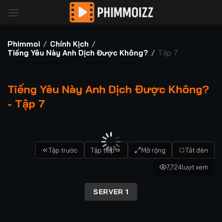
Bỏ
qua
nội
dung
Phimmoi
/
Chính Kịch
/
Tiếng Yêu Này Anh Dịch Được Không?
/
Tập 7
Tiếng Yêu Này Anh Dịch Được Không?
- Tập 7
00:00 / 00:00
Tập trước
Tập tiếp
Mở rộng
Tắt đèn
7,724
lượt xem
SERVER 1