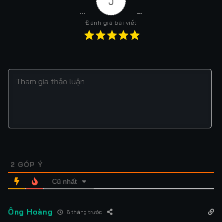
5
Đánh giá bài viết
2
GÓP Ý
Cũ nhất
Ông Hoàng
6 tháng trước