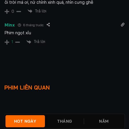
ôi trời má ơi, nữ chính xinh quá, nhìn cưng ghê
Trả lời
0
Minx
6 tháng trước
Phim ngọt xỉu
Trả lời
1
Lượt xem: 899
Yadang: Ba Mặt Lật
Tay Đua
PHIM LIÊN QUAN
Kèo
★
0
FULL
★
0
FULL
HOT NGÀY
THÁNG
NĂM