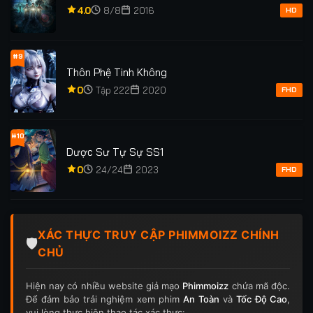
4.0
8/8
2016
HD
#9
Thôn Phệ Tinh Không
0
Tập 222
2020
FHD
#10
Dược Sư Tự Sự SS1
0
24/24
2023
FHD
XÁC THỰC TRUY CẬP PHIMMOIZZ CHÍNH
🛡️
CHỦ
Hiện nay có nhiều website giả mạo
Phimmoizz
chứa mã độc.
Để đảm bảo trải nghiệm xem phim
An Toàn
và
Tốc Độ Cao
,
vui lòng thực hiện thao tác xác thực: