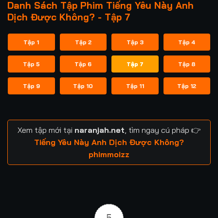
Danh Sách Tập Phim Tiếng Yêu Này Anh
Dịch Được Không? - Tập 7
Tập 1
Tập 2
Tập 3
Tập 4
Tập 5
Tập 6
Tập 7
Tập 8
Tập 9
Tập 10
Tập 11
Tập 12
Xem tập mới tại
naranjah.net
, tìm ngay cú pháp 👉
Tiếng Yêu Này Anh Dịch Được Không?
phimmoizz