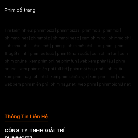
Phim cổ trang
Tìm kiếm nhiều: phimmoizz | phimmoizzz | phimmoiz | phimmoi |
phimmoi net | phimmoi.z | phimmoi.net z |
xem phim hd | phimmoichill
| phimmoichil | phim mới | phimgi | phim mới chill | coi phim | phim
thuyết minh | phim vietsub | phim lẻ hàn quốc | xem phim fun | xem
phim online | xem phim online phimfun | web xem phim lậu | phim
online | xem phim miễn phí full hd | phim mới hay nhất | phim lậu |
xem phim hay | phimhd | xem phim chiếu rạp | xem phim mới | các
web xem phim miễn phí | phim hay.net | web phim | phimmoichill net
Thông Tin Liên Hệ
CÔNG TY TNHH GIẢI TRÍ
PHIMMOIZZ