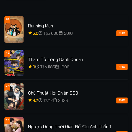
#1
Running Man
5.0
Tập 638
2010
FHD
#2
Thám Tử Lừng Danh Conan
0
Tập 1185
1996
FHD
#3
Chú Thuật Hồi Chiến SS3
4.7
12/12
2026
FHD
#4
Ngược Dòng Thời Gian Để Yêu Anh Phần 1