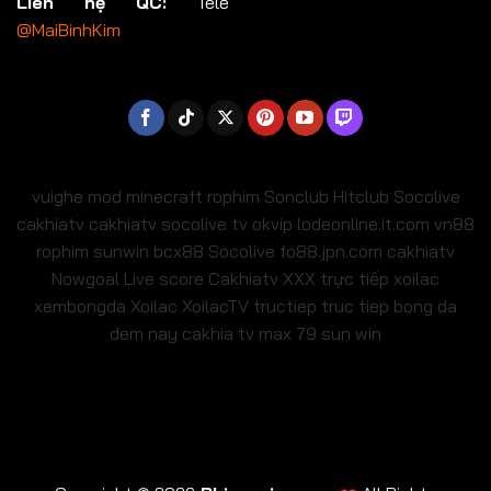
Liên hệ QC:
Tele
@MaiBinhKim
vuighe
mod minecraft
rophim
Sonclub
Hitclub
Socolive
cakhiatv
cakhiatv
socolive tv
okvip
lodeonline.it.com
vn88
rophim
sunwin
bcx88
Socolive
fo88.jpn.com
cakhiatv
Nowgoal Live score
Cakhiatv
XXX
trực tiếp xoilac
xembongda Xoilac
XoilacTV tructiep
truc tiep bong da
dem nay
cakhia tv
max 79
sun win