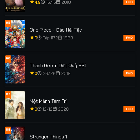
4.9
15/15
2018
FHD
#5
One Piece - Đảo Hải Tặc
0
Tập 1172
1999
FHD
#6
Thanh Gươm Diệt Quỷ SS1
0
26/26
2019
FHD
#7
Một Mảnh Tâm Trí
0
12/12
2020
FHD
#8
Stranger Things 1