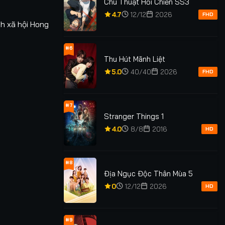
Chú Thuật Hồi Chiến SS3
4.7
12/12
2026
FHD
h xã hội Hong
#6
Thu Hút Mãnh Liệt
5.0
40/40
2026
FHD
#7
Stranger Things 1
4.0
8/8
2016
HD
#8
Địa Ngục Độc Thân Mùa 5
0
12/12
2026
HD
#9