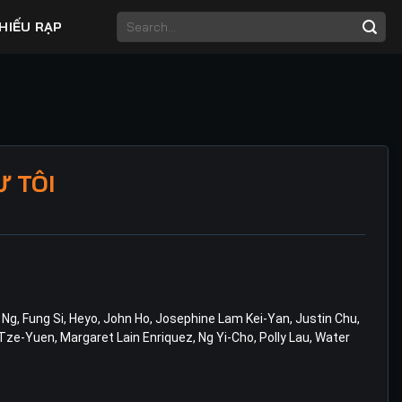
HIẾU RẠP
 TÔI
 Ng
,
Fung Si
,
Heyo
,
John Ho
,
Josephine Lam Kei-Yan
,
Justin Chu
,
Tze-Yuen
,
Margaret Lain Enriquez
,
Ng Yi-Cho
,
Polly Lau
,
Water