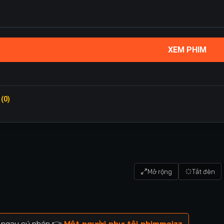
XEM PHIM
 (0)
Mở rộng
Tắt đèn
m ngay cú pháp 👉
Một người như tôi phimmoizz