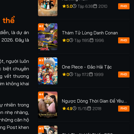
5.0
Tập 638
2010
FHD
 thể
#2
diễn, là dự án
Thám Tử Lừng Danh Conan
m 2026. Đây là
0
Tập 1185
1996
FHD
ột, người luôn
#3
One Piece - Đảo Hải Tặc
c biệt chuyên
0
Tập 1172
1999
FHD
ng vết thương
him không khai
#4
Ngược Dòng Thời Gian Để Yêu
ự nhiên trong
Anh Phần 1
4.9
15/15
2018
FHD
Ken nhẹ nhàng,
 những căn hộ
ing Post khen
#5