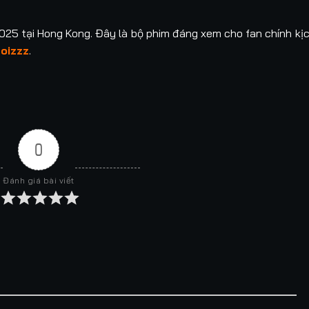
025 tại Hong Kong. Đây là bộ phim đáng xem cho fan chính kịc
oizzz
.
0
Đánh giá bài viết