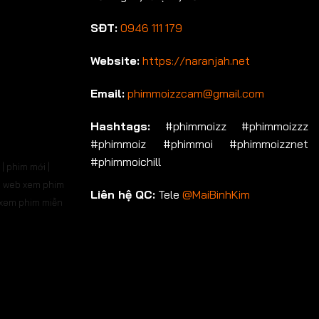
SĐT:
0946 111 179
Website:
https://naranjah.net
Email:
phimmoizzcam@gmail.com
Hashtags:
#phimmoizz #phimmoizzz
#phimmoiz #phimmoi #phimmoizznet
#phimmoichill
| phim mới |
 | web xem phim
Liên hệ QC:
Tele
@MaiBinhKim
b xem phim miễn