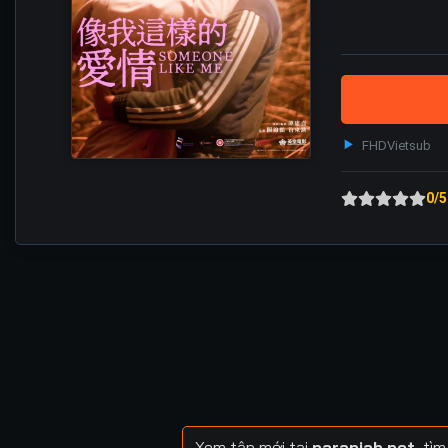
FHD
Vietsub
0/5
Xem tập mới tại
naranjah.net
, tì