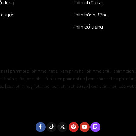
ử dụng
Phim chiếu rạp
n quyền
Phim hành động
Phim cổ trang
net | phimmoi.z | phimmoi.net z |
xem phim hd | phimmoichill | phimmoichil 
phim lẻ hàn quốc | xem phim fun | xem phim online | xem phim online phimfun
m lậu | xem phim hay | phimhd | xem phim chiếu rạp | xem phim mới | các we