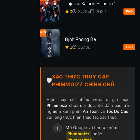
Jujutsu Kaisen Season 1
0
24/24
2020
FHD
xem: 13
Lượt xem: 234
Lượt xem: 1.3K
#10
Định Phong Ba
NĂM 2000:
HÀNG XÓM CỦA TÔI
TRỤC NGỌC
UỔI NÀNG
KHÔNG CHỊU LỚN
0
36/36
FHD
ÔI CÙNG
ÀN
TẬP 20/20
★
0
TẬP 29/29
★
5.0
TẬP 4
XÁC THỰC TRUY CẬP
🛡️
PHIMMOIZZ CHÍNH CHỦ
Hiện nay có nhiều website giả mạo
Phimmoizz
chứa mã độc. Để đảm bảo trải
nghiệm xem phim
An Toàn
và
Tốc Độ Cao
,
vui lòng thực hiện thao tác xác thực:
Mở Google và tìm từ khóa:
1
Phimmoizz
hoặc
Phimmoizzz