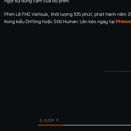
ngợi sự dũng cảm của bộ phim.
Phim Lẻ FHD Vietsub, thời lượng 105 phút, phát hành năm 2
Kong kiểu Drifting hoặc Still Human. Lên kèo ngay tại
Phimm
0
GÓP Ý