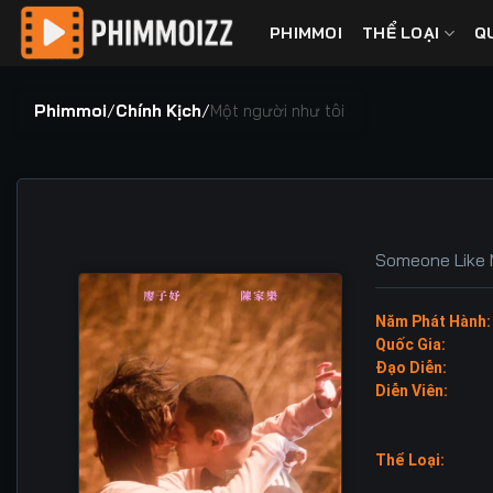
Bỏ
PHIMMOI
THỂ LOẠI
Q
qua
nội
dung
Phimmoi
/
Chính Kịch
/
Một người như tôi
Someone Like
Năm Phát Hành:
Quốc Gia:
Đạo Diễn:
Diễn Viên:
Thể Loại: