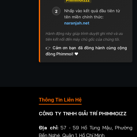
Nhấp vào kết quả đầu tiên từ
2
tên miền chính thức:
naranjah.net
Hành động này giúp trình duyệt ghi nhớ và ưu
tiên kết nối đến máy chủ gốc của chúng tôi.
👉 Cảm ơn bạn đã đồng hành cùng cộng
đồng Phimmoi! ❤️
Thông Tin Liên Hệ
CÔNG TY TNHH GIẢI TRÍ PHIMMOIZZ
Địa chỉ:
57 - 59 Hồ Tùng Mậu, Phường
Bến Nghé, Quận 1, Hồ Chí Minh