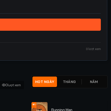
0
lượt xem
HOT NGÀY
THÁNG
NĂM
0
lượt xem
#1
Running Man