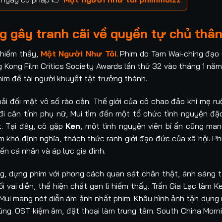
 gây tranh cãi về quyền tự chủ thân
 hiếm thấy,
Một Người Như Tôi
. Phim do Tam Wai-ching đạo 
ng Kong Film Critics Society Awards lần thứ 32 vào tháng 1 nă
im đề tài người khuyết tật trưởng thành.
hải đối mặt vô số rào cản. Thế giới của cô chao đảo khi mẹ ru
đi căn tính phụ nữ, Mui tìm đến một tổ chức tình nguyện đặ
. Tại đây, cô gặp
Ken
, một tình nguyện viên bí ẩn cũng ma
m khó định nghĩa, thách thức ranh giới đạo đức của xã hội. P
ền cá nhân và áp lực gia đình.
g, dựng phim với phong cách quan sát chân thật, ánh sáng t
i vai diễn, thể hiện chất gan lì hiếm thấy. Trần Gia Lạc làm 
 Mui mang nét diễn ám ảnh nhất phim. Khâu hình ảnh tận dụng
ng. OST kiệm âm, đặt thoại làm trung tâm. South China Morn