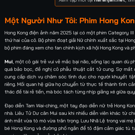
Một Người Như Tôi: Phim Hong Kong
Hong Kong điện ảnh năm 2025 lại có một phim Category III
thứ hai của cô. Bộ phim đoạt giải Nữ chính xuất sắc tại Ho
bộ phim đáng xem cho fan chính kịch xã hội Hong Kong và ph
Mui
, một cô gái trẻ vui vẻ mắc bại não, sống lạc quan dù p
quá bảo bọc, đề nghị cô phẫu thuật cắt tử cung. Sợ mất 
cung cấp dịch vụ chăm sóc tình dục cho người khuyết tật
riêng. Mối quan hệ giữa họ chuyển từ thực tế thành tình cả
thác đề tài rẻ tiền, mà bóc tách từng nhịp giằng xé giữa quy
Đạo diễn Tam Wai-ching, một tay đạo diễn nữ trẻ Hong Kon
nhà. Liêu Tử Dư cân Mui sau khi nhiều diễn viên khác từ chố
ánh mắt vừa tò mò vừa trân trọng. Lưu Nhã Lệ trong vai mẹ
bé Hong Kong và đường phố ngắn để tô đậm cảm giác tù tú