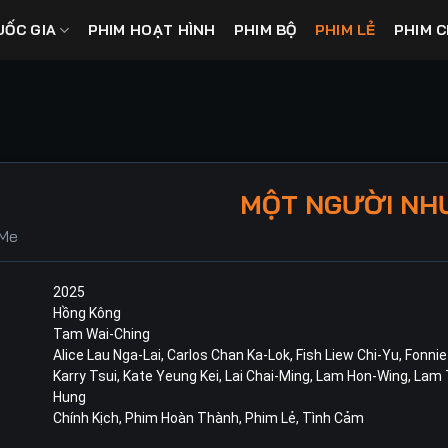
UỐC GIA
PHIM HOẠT HÌNH
PHIM BỘ
PHIM LẺ
PHIM C
MỘT NGƯỜI NHƯ
 Me
2025
Hồng Kông
Tam Wai-Ching
Alice Lau Nga-Lai
,
Carlos Chan Ka-Lok
,
Fish Liew Chi-Yu
,
Fonnie
Karry Tsui
,
Kate Yeung Kei
,
Lai Chai-Ming
,
Lam Hon-Wing
,
Lam 
Hung
Chính Kịch
,
Phim Hoàn Thành
,
Phim Lẻ
,
Tình Cảm