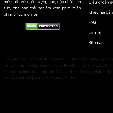
mới nhất với chất lượng cao, cập nhật liên
Điều khoản s
tục, cho bạn trải nghiệm xem phim miễn
Khiếu nại bả
phí mọi lúc mọi nơi!
FAQ
Liên hệ
Sitemap
Tìm kiếm nhiều: phimmoizz | phimmoizzz | phimmoiz | phimmoi | phimmoi 
phimgi | phim mới chill | coi phim | phim thuyết minh | phim vietsub | 
lậu | phim online | xem phim miễn phí full hd | phim mới hay nhất | phi
phí | phim hay.net | web phim | phimmoichill net