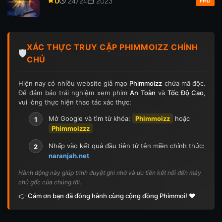
0
24/24
2023
FHD
XÁC THỰC TRUY CẬP PHIMMOIZZ CHÍNH
🛡️
CHỦ
Hiện nay có nhiều website giả mạo
Phimmoizz
chứa mã độc.
Để đảm bảo trải nghiệm xem phim
An Toàn
và
Tốc Độ Cao
,
vui lòng thực hiện thao tác xác thực:
Mở Google và tìm từ khóa:
Phimmoizz
hoặc
1
Phimmoizzz
Nhấp vào kết quả đầu tiên từ tên miền chính thức:
2
naranjah.net
Hành động này giúp trình duyệt ghi nhớ và ưu tiên kết nối đến máy
chủ gốc của chúng tôi.
👉 Cảm ơn bạn đã đồng hành cùng cộng đồng Phimmoi! ❤️