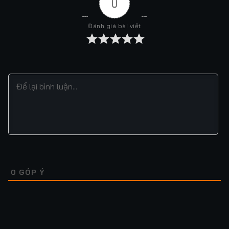
0
Đánh giá bài viết
0
GÓP Ý