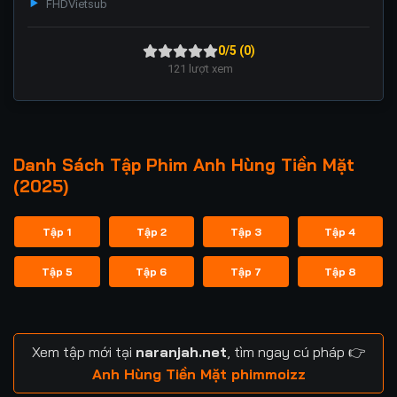
FHD
Vietsub
0/5 (0)
121
lượt xem
Danh Sách Tập Phim Anh Hùng Tiền Mặt
(2025)
Tập 1
Tập 2
Tập 3
Tập 4
Tập 5
Tập 6
Tập 7
Tập 8
Xem tập mới tại
naranjah.net
, tìm ngay cú pháp 👉
Anh Hùng Tiền Mặt phimmoizz