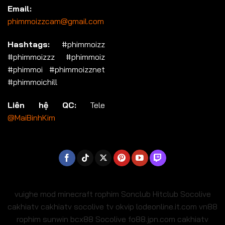
Email:
phimmoizzcam@gmail.com
Hashtags:
#phimmoizz
#phimmoizzz #phimmoiz
#phimmoi #phimmoizznet
#phimmoichill
Liên hệ QC:
Tele
@MaiBinhKim
vuighe
mod minecraft
rophim
Sonclub
Hitclub
Socolive
cakhiatv
cakhiatv
socolive tv
okvip
lodeonline.it.com
vn88
rophim
sunwin
bcx88
Socolive
fo88.jpn.com
cakhiatv