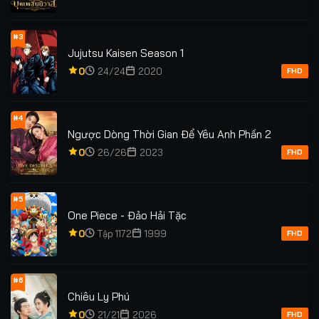
#3
Jujutsu Kaisen Season 1
0
24/24
2020
FHD
#4
Ngược Dòng Thời Gian Để Yêu Anh Phần 2
0
26/26
2023
FHD
#5
One Piece - Đảo Hải Tặc
0
Tập 1172
1999
FHD
#6
Chiêu Ly Phú
0
21/21
2026
FHD