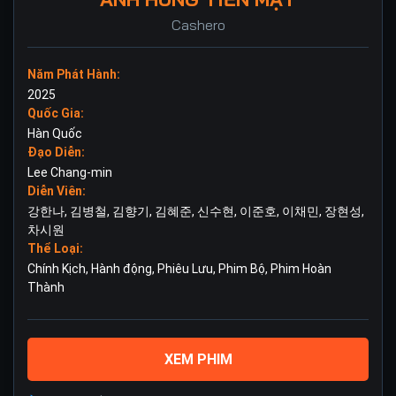
Cashero
Năm Phát Hành:
2025
Quốc Gia:
Hàn Quốc
Đạo Diễn:
Lee Chang-min
Diễn Viên:
강한나
,
김병철
,
김향기
,
김혜준
,
신수현
,
이준호
,
이채민
,
장현성
,
차시원
Thể Loại:
Chính Kịch
,
Hành động
,
Phiêu Lưu
,
Phim Bộ
,
Phim Hoàn
Thành
XEM PHIM