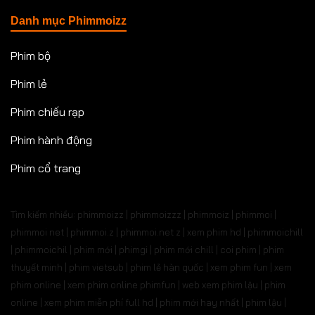
Danh mục Phimmoizz
Phim bộ
Phim lẻ
Phim chiếu rạp
Phim hành động
Phim cổ trang
Tìm kiếm nhiều: phimmoizz | phimmoizzz | phimmoiz | phimmoi |
phimmoi net | phimmoi.z | phimmoi.net z |
xem phim hd | phimmoichill
| phimmoichil | phim mới | phimgi | phim mới chill | coi phim | phim
thuyết minh | phim vietsub | phim lẻ hàn quốc | xem phim fun | xem
phim online | xem phim online phimfun | web xem phim lậu | phim
online | xem phim miễn phí full hd | phim mới hay nhất | phim lậu |