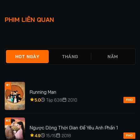
Lượt xem: 13
NHỮNG NGƯỜI CHÚNG
THIÊN THẦN INTERNET
PHIM LIÊN QUAN
TA GẶP TRONG KỲ
NGHỈ
★
0
FULL
★
0
TẬP 5
HOT NGÀY
THÁNG
NĂM
#1
Running Man
5.0
Tập 638
2010
FHD
#2
Ngược Dòng Thời Gian Để Yêu Anh Phần 1
4.9
15/15
2018
FHD