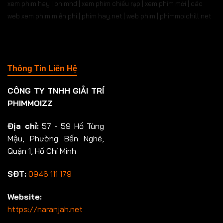
xem phim hay | phimhd | xem phim chiếu rạp | xem phim mới | các
web xem phim miễn phí | phim hay.net | web phim | phimmoichill net
Thông Tin Liên Hệ
CÔNG TY TNHH GIẢI TRÍ
PHIMMOIZZ
Địa chỉ:
57 - 59 Hồ Tùng
Mậu, Phường Bến Nghé,
Quận 1, Hồ Chí Minh
SĐT:
0946 111 179
Website:
https://naranjah.net