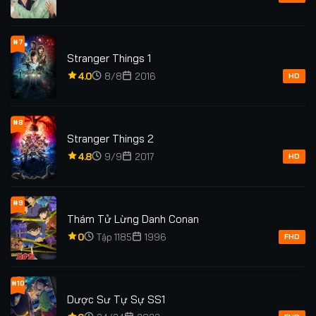
#7
Stranger Things 1
4.0
8/8
2016
HD
#8
Stranger Things 2
4.8
9/9
2017
HD
#9
Thám Tử Lừng Danh Conan
0
Tập 1185
1996
FHD
#10
Dược Sư Tự Sự SS1