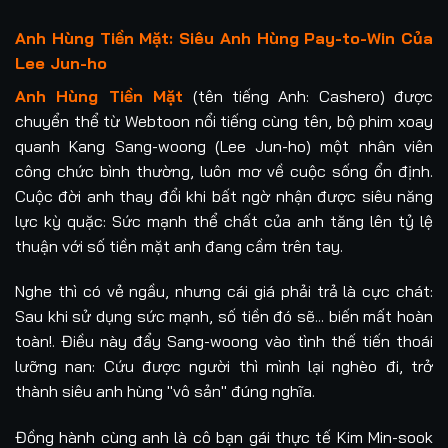
Anh Hùng Tiền Mặt: Siêu Anh Hùng Pay-to-Win Của
Lee Jun-ho
Anh Hùng Tiền Mặt
(tên tiếng Anh: Cashero) được
chuyển thể từ Webtoon nổi tiếng cùng tên, bộ phim xoay
quanh Kang Sang-woong (Lee Jun-ho) một nhân viên
công chức bình thường, luôn mơ về cuộc sống ổn định.
Cuộc đời anh thay đổi khi bất ngờ nhận được siêu năng
lực kỳ quặc: Sức mạnh thể chất của anh tăng lên tỷ lệ
thuận với số tiền mặt anh đang cầm trên tay.
Nghe thì có vẻ ngầu, nhưng cái giá phải trả là cực chát:
Sau khi sử dụng sức mạnh, số tiền đó sẽ... biến mất hoàn
toàn!. Điều này đẩy Sang-woong vào tình thế tiến thoái
lưỡng nan: Cứu được người thì mình lại nghèo đi, trở
thành siêu anh hùng "vô sản" đúng nghĩa.
Đồng hành cùng anh là cô bạn gái thực tế Kim Min-sook