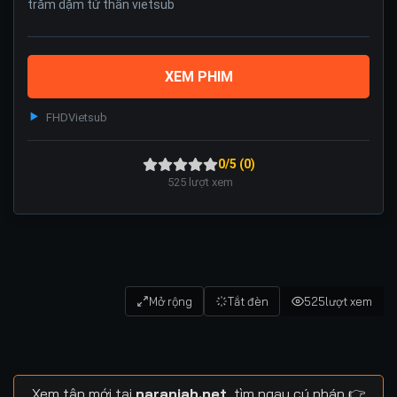
trăm dặm tử thần vietsub
XEM PHIM
FHD
Vietsub
0/5 (0)
525
lượt xem
Mở rộng
Tắt đèn
525
lượt xem
Xem tập mới tại
naranjah.net
, tìm ngay cú pháp 👉