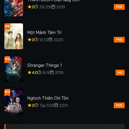
0
26/26
2019
FHD
#8
Một Mảnh Tâm Trí
0
12/12
2020
FHD
#9
Stranger Things 1
4.0
8/8
2016
HD
#10
Nghịch Thiên Chí Tôn
0
Tập 506
2021
FHD