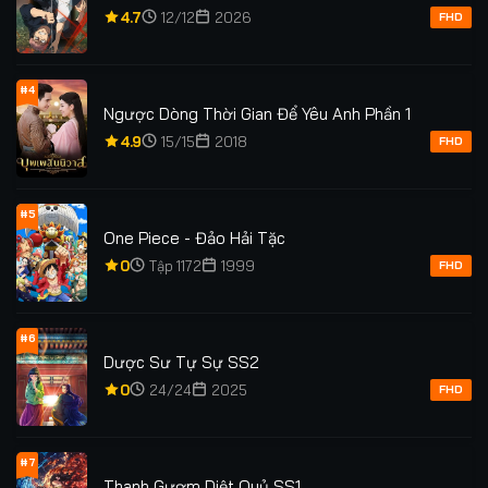
4.7
12/12
2026
FHD
#4
Ngược Dòng Thời Gian Để Yêu Anh Phần 1
4.9
15/15
2018
FHD
#5
One Piece - Đảo Hải Tặc
0
Tập 1172
1999
FHD
#6
Dược Sư Tự Sự SS2
0
24/24
2025
FHD
#7
Thanh Gươm Diệt Quỷ SS1