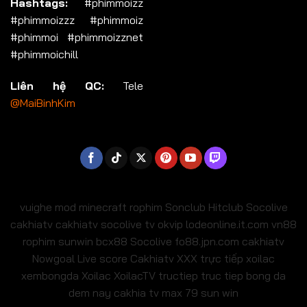
Hashtags:
#phimmoizz
#phimmoizzz #phimmoiz
#phimmoi #phimmoizznet
#phimmoichill
Liên hệ QC:
Tele
@MaiBinhKim
vuighe
mod minecraft
rophim
Sonclub
Hitclub
Socolive
cakhiatv
cakhiatv
socolive tv
okvip
lodeonline.it.com
vn88
rophim
sunwin
bcx88
Socolive
fo88.jpn.com
cakhiatv
Nowgoal Live score
Cakhiatv
XXX
trực tiếp xoilac
xembongda Xoilac
XoilacTV tructiep
truc tiep bong da
dem nay
cakhia tv
max 79
sun win