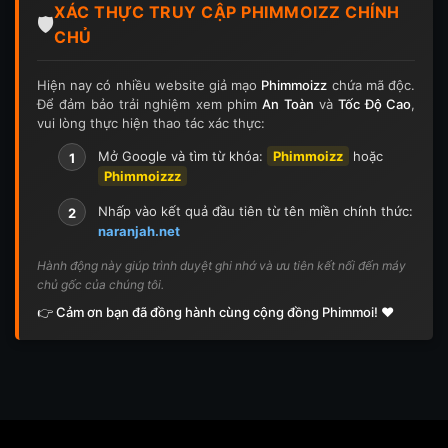
XÁC THỰC TRUY CẬP PHIMMOIZZ CHÍNH
🛡️
CHỦ
Hiện nay có nhiều website giả mạo
Phimmoizz
chứa mã độc.
Để đảm bảo trải nghiệm xem phim
An Toàn
và
Tốc Độ Cao
,
vui lòng thực hiện thao tác xác thực:
Mở Google và tìm từ khóa:
Phimmoizz
hoặc
1
Phimmoizzz
Nhấp vào kết quả đầu tiên từ tên miền chính thức:
2
naranjah.net
Hành động này giúp trình duyệt ghi nhớ và ưu tiên kết nối đến máy
chủ gốc của chúng tôi.
👉 Cảm ơn bạn đã đồng hành cùng cộng đồng Phimmoi! ❤️