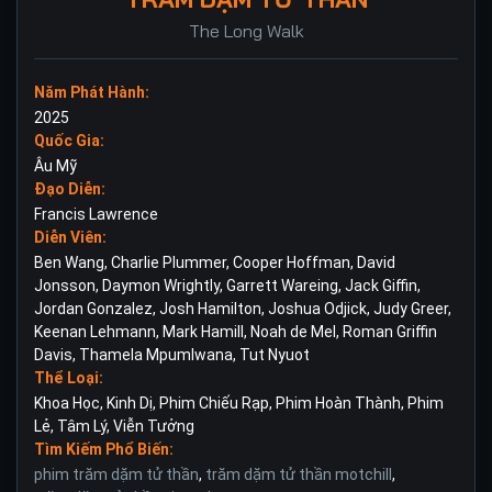
The Long Walk
Năm Phát Hành:
2025
Quốc Gia:
Âu Mỹ
Đạo Diễn:
Francis Lawrence
Diễn Viên:
Ben Wang
,
Charlie Plummer
,
Cooper Hoffman
,
David
Jonsson
,
Daymon Wrightly
,
Garrett Wareing
,
Jack Giffin
,
Jordan Gonzalez
,
Josh Hamilton
,
Joshua Odjick
,
Judy Greer
,
Keenan Lehmann
,
Mark Hamill
,
Noah de Mel
,
Roman Griffin
Davis
,
Thamela Mpumlwana
,
Tut Nyuot
Thể Loại:
Khoa Học
,
Kinh Dị
,
Phim Chiếu Rạp
,
Phim Hoàn Thành
,
Phim
Lẻ
,
Tâm Lý
,
Viễn Tưởng
Tìm Kiếm Phổ Biến:
phim trăm dặm tử thần
,
trăm dặm tử thần motchill
,