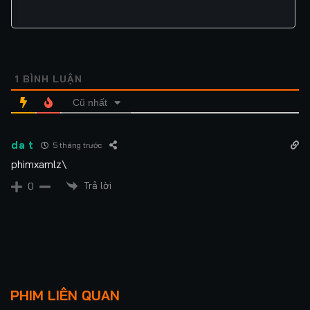
1
BÌNH LUẬN
Cũ nhất
da t
5 tháng trước
phimxamlz\
Trả lời
0
Lượt xem: 646
THANH TRA BÍ MẬT
TIÊU DAO
PHIM LIÊN QUAN