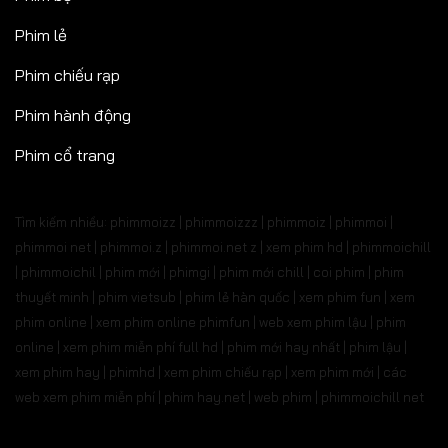
Phim lẻ
Phim chiếu rạp
Phim hành động
Phim cổ trang
Tìm kiếm nhiều: phimmoizz | phimmoizzz | phimmoiz | phimmoi |
phimmoi net | phimmoi.z | phimmoi.net z |
xem phim hd | phimmoichill
| phimmoichil | phim mới | phimgi | phim mới chill | coi phim | phim
thuyết minh | phim vietsub | phim lẻ hàn quốc | xem phim fun | xem
phim online | xem phim online phimfun | web xem phim lậu | phim
online | xem phim miễn phí full hd | phim mới hay nhất | phim lậu |
xem phim hay | phimhd | xem phim chiếu rạp | xem phim mới | các
web xem phim miễn phí | phim hay.net | web phim | phimmoichill net