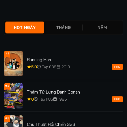
★
0
TẬP 4
★
0
TẬP 40/40
HOT NGÀY
THÁNG
NĂM
#1
Running Man
5.0
Tập 638
2010
FHD
#2
Thám Tử Lừng Danh Conan
0
Tập 1185
1996
FHD
#3
Chú Thuật Hồi Chiến SS3