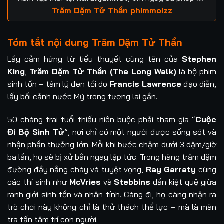
Trăm Dặm Tử Thần phimmoizz
Tóm tắt nội dung Trăm Dặm Tử Thần
Lấy cảm hứng từ tiểu thuyết cùng tên của
Stephen
King
,
Trăm Dặm Tử Thần (The Long Walk)
là bộ phim
sinh tồn – tâm lý đen tối do
Francis Lawrence
đạo diễn,
lấy bối cảnh nước Mỹ trong tương lai gần.
50 chàng trai tuổi thiếu niên buộc phải tham gia “
Cuộc
Đi Bộ Sinh Tử
”, nơi chỉ có một người được sống sót và
nhận phần thưởng lớn. Mỗi khi bước chậm dưới 3 dặm/giờ
ba lần, họ sẽ bị xử bắn ngay lập tức. Trong hàng trăm dặm
đường đầy nắng cháy và tuyệt vọng,
Ray Garraty
cùng
các thí sinh như
McVries
và
Stebbins
dần kiệt quệ giữa
ranh giới sinh tồn và nhân tính. Càng đi, họ càng nhận ra
trò chơi này không chỉ là thử thách thể lực – mà là màn
tra tấn tâm trí con người.