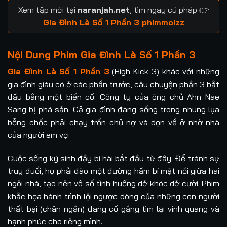
Xem tập mới tại
naranjah.net
, tìm ngay cú pháp 👉
Tập 21
Tập 22
Tập 23
Tập 24
Gia Đình Là Số 1 Phần 3 phimmoizz
Tập 25
Tập 26
Tập 27
Tập 28
Nội Dung Phim Gia Đình Là Số 1 Phần 3
Tập 29
Tập 30
Tập 31
Tập 32
Gia Đình Là Số 1 Phần 3
(High Kick 3) khác với những
gia đình giàu có ở các phần trước, câu chuyện phần 3 bắt
Tập 33
Tập 34
Tập 35
Tập 36
đầu bằng một biến cố: Công ty của ông chủ Ahn Nae
Sang bị phá sản. Cả gia đình đang sống trong nhung lụa
Tập 37
Tập 38
Tập 39
Tập 40
bỗng chốc phải chạy trốn chủ nợ và dọn về ở nhờ nhà
của người em vợ.
Tập 41
Tập 42
Tập 43
Tập 44
Cuộc sống ký sinh đầy bi hài bắt đầu từ đây. Để tránh sự
Tập 45
Tập 46
Tập 47
Tập 48
truy đuổi, họ phải đào một đường hầm bí mật nối giữa hai
Tập 49
Tập 50
Tập 51
Tập 52
ngôi nhà, tạo nên vô số tình huống dở khóc dở cười. Phim
khắc họa hành trình lội ngược dòng của những con người
Tập 53
Tập 54
Tập 55
Tập 56
thất bại (chân ngắn) đang cố gắng tìm lại vinh quang và
hạnh phúc cho riêng mình.
Tập 57
Tập 58
Tập 59
Tập 60