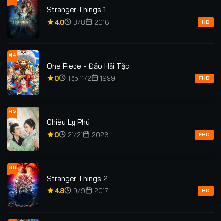
Stranger Things 1
4.0
8/8
2016
HD
#4
One Piece - Đảo Hải Tặc
0
Tập 1172
1999
FHD
#5
Chiêu Ly Phú
0
21/21
2026
FHD
#6
Stranger Things 2
4.8
9/9
2017
HD