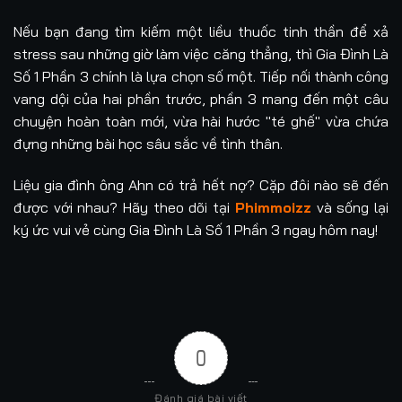
Nếu bạn đang tìm kiếm một liều thuốc tinh thần để xả
Tập 61
Tập 62
Tập 63
Tập 64
stress sau những giờ làm việc căng thẳng, thì Gia Đình Là
Số 1 Phần 3 chính là lựa chọn số một. Tiếp nối thành công
Tập 65
Tập 66
Tập 67
Tập 68
vang dội của hai phần trước, phần 3 mang đến một câu
chuyện hoàn toàn mới, vừa hài hước "té ghế" vừa chứa
Tập 69
Tập 70
Tập 71
Tập 72
đựng những bài học sâu sắc về tình thân.
Tập 73
Tập 74
Tập 75
Tập 76
Liệu gia đình ông Ahn có trả hết nợ? Cặp đôi nào sẽ đến
Tập 77
Tập 78
Tập 79
Tập 80
được với nhau? Hãy theo dõi tại
Phimmoizz
và sống lại
ký ức vui vẻ cùng Gia Đình Là Số 1 Phần 3 ngay hôm nay!
Tập 81
Tập 82
Tập 83
Tập 84
Tập 85
Tập 86
Tập 87
Tập 88
Tập 89
Tập 90
Tập 91
Tập 92
0
Tập 93
Tập 94
Tập 95
Tập 96
Đánh giá bài viết
Tập 97
Tập 98
Tập 99
Tập 100