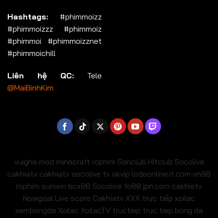
Hashtags:
#phimmoizz
#phimmoizzz #phimmoiz
#phimmoi #phimmoizznet
#phimmoichill
Liên hệ QC:
Tele
@MaiBinhKim
vuighe
mod minecraft
rophim
Sonclub
Hitclub
Socolive
cakhiatv
cakhiatv
socolive tv
okvip
lodeonline.it.com
vn88
rophim
sunwin
bcx88
Socolive
fo88.jpn.com
cakhiatv
Nowgoal Live score
Cakhiatv
XXX
trực tiếp xoilac
xembongda Xoilac
XoilacTV tructiep
truc tiep bong da