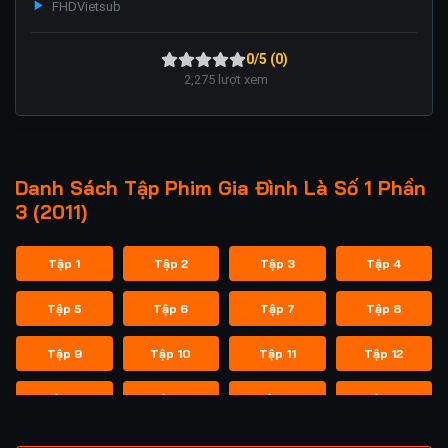
FHD
Vietsub
0/5 (0)
2,275
lượt xem
Danh Sách Tập Phim Gia Đình Là Số 1 Phần
3 (2011)
Tập 1
Tập 2
Tập 3
Tập 4
Tập 5
Tập 6
Tập 7
Tập 8
Tập 9
Tập 10
Tập 11
Tập 12
Tập 13
Tập 14
Tập 15
Tập 16
Tập 17
Tập 18
Tập 19
Tập 20