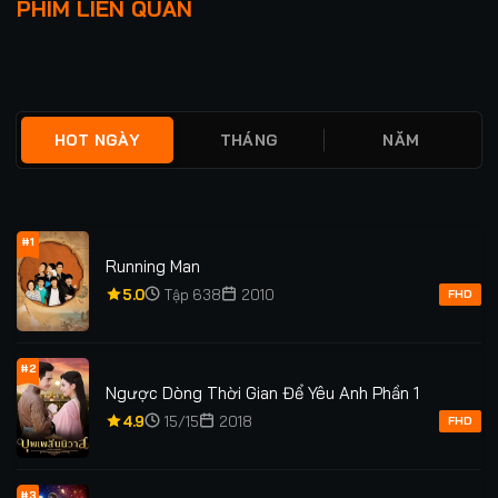
PHIM LIÊN QUAN
XUI
SOÁT CON TIM
★
0
FULL
★
0
TẬP 24/24
HOT NGÀY
THÁNG
NĂM
#1
Running Man
5.0
Tập 638
2010
FHD
#2
Ngược Dòng Thời Gian Để Yêu Anh Phần 1
4.9
15/15
2018
FHD
#3