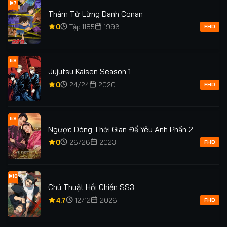
#7
Thám Tử Lừng Danh Conan
0
Tập 1185
1996
FHD
#8
Jujutsu Kaisen Season 1
0
24/24
2020
FHD
#9
Ngược Dòng Thời Gian Để Yêu Anh Phần 2
0
26/26
2023
FHD
#10
Chú Thuật Hồi Chiến SS3
4.7
12/12
2026
FHD