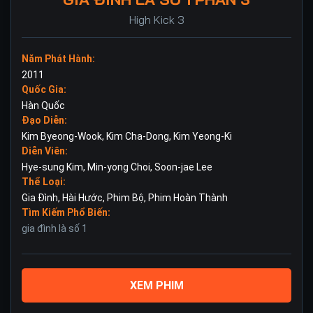
High Kick 3
Năm Phát Hành:
2011
Quốc Gia:
Hàn Quốc
Đạo Diễn:
Kim Byeong-Wook
,
Kim Cha-Dong
,
Kim Yeong-Ki
Diễn Viên:
Hye-sung Kim
,
Min-yong Choi
,
Soon-jae Lee
Thể Loại:
Gia Đình
,
Hài Hước
,
Phim Bộ
,
Phim Hoàn Thành
Tìm Kiếm Phổ Biến:
gia đình là số 1
XEM PHIM