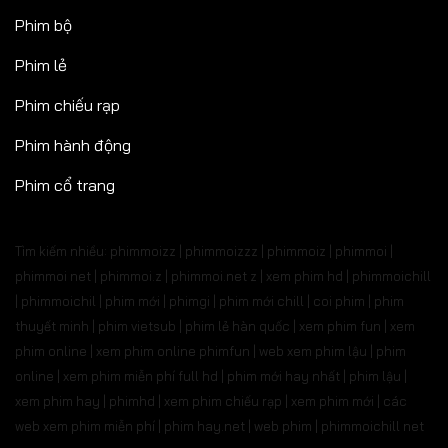
Phim bộ
Phim lẻ
Phim chiếu rạp
Phim hành động
Phim cổ trang
Tìm kiếm nhiều: phimmoizz | phimmoizzz | phimmoiz | phimmoi |
phimmoi net | phimmoi.z | phimmoi.net z |
xem phim hd | phimmoichill
| phimmoichil | phim mới | phimgi | phim mới chill | coi phim | phim
thuyết minh | phim vietsub | phim lẻ hàn quốc | xem phim fun | xem
phim online | xem phim online phimfun | web xem phim lậu | phim
online | xem phim miễn phí full hd | phim mới hay nhất | phim lậu |
xem phim hay | phimhd | xem phim chiếu rạp | xem phim mới | các
web xem phim miễn phí | phim hay.net | web phim | phimmoichill net