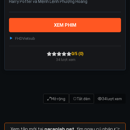
Harry Potter và Mệnh Lệnh Phượng Hoàng
XEM PHIM
FHD
Vietsub
0/5 (0)
34
lượt xem
Mở rộng
Tắt đèn
34
lượt xem
Xem tập mới tại
naranjah.net
, tìm ngay cú pháp 👉