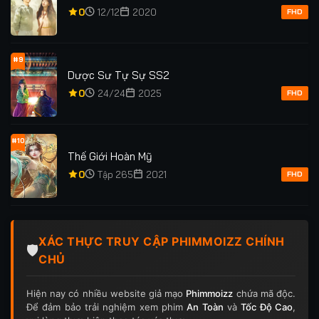
0
12/12
2020
FHD
#9
Dược Sư Tự Sự SS2
0
24/24
2025
FHD
#10
Thế Giới Hoàn Mỹ
0
Tập 265
2021
FHD
XÁC THỰC TRUY CẬP PHIMMOIZZ CHÍNH
🛡️
CHỦ
Hiện nay có nhiều website giả mạo
Phimmoizz
chứa mã độc.
Để đảm bảo trải nghiệm xem phim
An Toàn
và
Tốc Độ Cao
,