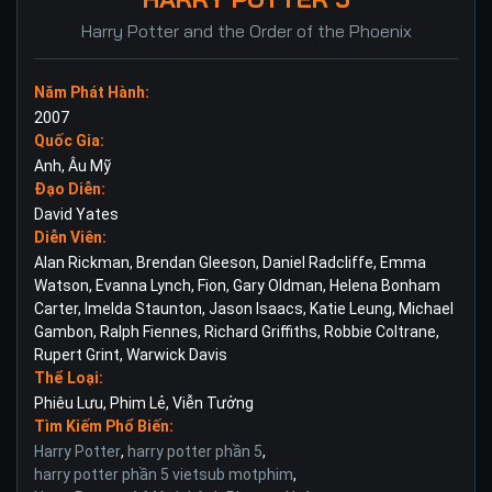
Harry Potter and the Order of the Phoenix
Năm Phát Hành:
2007
Quốc Gia:
Anh
,
Âu Mỹ
Đạo Diễn:
David Yates
Diễn Viên:
Alan Rickman
,
Brendan Gleeson
,
Daniel Radcliffe
,
Emma
Watson
,
Evanna Lynch
,
Fion
,
Gary Oldman
,
Helena Bonham
Carter
,
Imelda Staunton
,
Jason Isaacs
,
Katie Leung
,
Michael
Gambon
,
Ralph Fiennes
,
Richard Griffiths
,
Robbie Coltrane
,
Rupert Grint
,
Warwick Davis
Thể Loại:
Phiêu Lưu
,
Phim Lẻ
,
Viễn Tưởng
Tìm Kiếm Phổ Biến:
Harry Potter
,
harry potter phần 5
,
harry potter phần 5 vietsub motphim
,