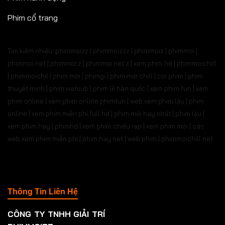
Phim cổ trang
Tìm kiếm nhiều: phimmoizz | phimmoizzz | phimmoiz | phimmoi |
phimmoi net | phimmoi.z | phimmoi.net z |
xem phim hd | phimmoichill
| phimmoichil | phim mới | phimgi | phim mới chill | coi phim | phim
thuyết minh | phim vietsub | phim lẻ hàn quốc | xem phim fun | xem
phim online | xem phim online phimfun | web xem phim lậu | phim
online | xem phim miễn phí full hd | phim mới hay nhất | phim lậu |
xem phim hay | phimhd | xem phim chiếu rạp | xem phim mới | các
web xem phim miễn phí | phim hay.net | web phim | phimmoichill net
Thông Tin Liên Hệ
CÔNG TY TNHH GIẢI TRÍ