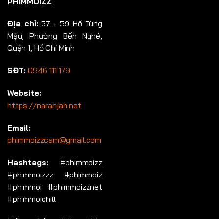
PHIMMOIZZ
Địa chỉ:
57 - 59 Hồ Tùng
Mậu, Phường Bến Nghé,
Quận 1, Hồ Chí Minh
SĐT:
0946 111 179
Website:
https://naranjah.net
Email:
phimmoizzcam@gmail.com
Hashtags:
#phimmoizz
#phimmoizzz #phimmoiz
#phimmoi #phimmoizznet
#phimmoichill