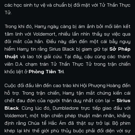
các học sinh tự vệ và chuẩn bị đối mặt với Tử Thần Thực
Tử.
Trong khi đó, Harry ngày càng bị ám ảnh bởi mối liên kết
tâm linh với Voldemort, nhiều lần nhìn thấy sự việc qua
đôi mắt của hắn. Điều này dẫn đến một cái bẫy nguy
hiểm: Harry tin rằng Sirius Black bị giam giữ tại
Sở Pháp
thuật
và lao tới giải cứu. Tại đây, cậu cùng các thành
viên D.A. chạm trán Tử Thần Thực Tử trong trận chiến
khốc liệt ở
Phòng Tiên Tri
.
Cuộc đối đầu lên đến cao trào khi Hội Phượng Hoàng đến
hỗ trợ. Trong trận chiến, Harry tận mắt chứng kiến cái
chết đau đớn của người thân duy nhất còn lại –
Sirius
Black
. Cùng lúc đó, Dumbledore trực tiếp giao đấu với
Voldemort, một trận chiến phép thuật mãn nhãn, khẳng
định rằng Chúa tể Hắc Ám đã thật sự trở lại. Bộ phim
khép lại khi thế giới phù thủy buộc phải đối diện với sự