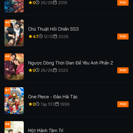
0
26/26
2019
FHD
#5
Chú Thuật Hồi Chiến SS3
4.7
12/12
2026
FHD
#6
Ngược Dòng Thời Gian Để Yêu Anh Phần 2
0
26/26
2023
FHD
#7
One Piece - Đảo Hải Tặc
0
Tập 1172
1999
FHD
#8
Một Mảnh Tâm Trí