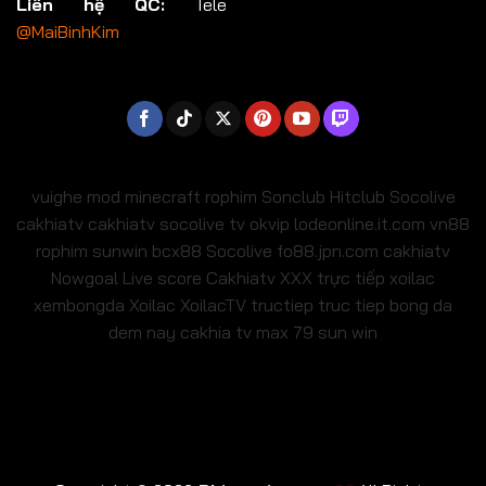
Liên hệ QC:
Tele
@MaiBinhKim
vuighe
mod minecraft
rophim
Sonclub
Hitclub
Socolive
cakhiatv
cakhiatv
socolive tv
okvip
lodeonline.it.com
vn88
rophim
sunwin
bcx88
Socolive
fo88.jpn.com
cakhiatv
Nowgoal Live score
Cakhiatv
XXX
trực tiếp xoilac
xembongda Xoilac
XoilacTV tructiep
truc tiep bong da
dem nay
cakhia tv
max 79
sun win