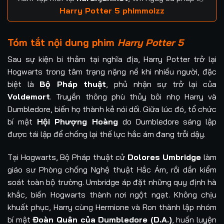
Harry Potter 5 phimmoizz
Tóm tắt nội dung phim
Harry Potter 5
Sau sự kiện bi thảm tại nghĩa địa, Harry Potter trở lại
Hogwarts trong tâm trạng nặng nề khi nhiều người, đặc
biệt là
Bộ Pháp thuật
, phủ nhận sự trở lại của
Voldemort
. Truyền thông phù thủy bôi nhọ Harry và
Dumbledore, biến họ thành kẻ nói dối. Giữa lúc đó, tổ chức
bí mật
Hội Phượng Hoàng
do Dumbledore sáng lập
được tái lập để chống lại thế lực hắc ám đang trỗi dậy.
Tại Hogwarts, Bộ Pháp thuật cử
Dolores Umbridge
làm
giáo sư Phòng chống Nghệ thuật Hắc Ám, rồi dần kiểm
soát toàn bộ trường. Umbridge áp đặt những quy định hà
khắc, biến Hogwarts thành nơi ngột ngạt. Không chịu
khuất phục, Harry cùng Hermione và Ron thành lập nhóm
bí mật
Đoàn Quân của Dumbledore (D.A.)
, huấn luyện