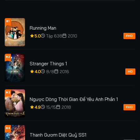
#1
Running Man
5.0
Tập 638
2010
FHD
#2
Stranger Things 1
4.0
8/8
2016
HD
#3
Ngược Dòng Thời Gian Để Yêu Anh Phần 1
4.9
15/15
2018
FHD
#4
Thanh Gươm Diệt Quỷ SS1