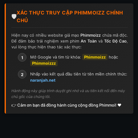
Tập 124
Tập 124
Tập 125
Tập 125
XÁC THỰC TRUY CẬP PHIMMOIZZ CHÍNH
Tập 126
Tập 126
Tập 127
Tập 127
🛡️
CHỦ
Tập 128
Tập 128
Tập 129
Tập 129
Hiện nay có nhiều website giả mạo
Phimmoizz
chứa mã độc.
Để đảm bảo trải nghiệm xem phim
An Toàn
và
Tốc Độ Cao
,
Tập 130
Tập 130
Tập 131
Tập 131
vui lòng thực hiện thao tác xác thực:
Tập 132
Tập 132
Tập 133
Tập 133
Mở Google và tìm từ khóa:
Phimmoizz
hoặc
1
Phimmoizzz
Tập 134
Tập 134
Tập 135
Tập 136
Nhấp vào kết quả đầu tiên từ tên miền chính thức:
2
naranjah.net
Tập 137
Tập 138
Tập 139
Tập 140
Hành động này giúp trình duyệt ghi nhớ và ưu tiên kết nối đến máy
chủ gốc của chúng tôi.
Tập 141
Tập 142
Tập 143
Tập 143
👉 Cảm ơn bạn đã đồng hành cùng cộng đồng Phimmoi! ❤️
Tập 144
Tập 144
Tập 145
Tập 145
Tập 146
Tập 146
Tập 147
Tập 148