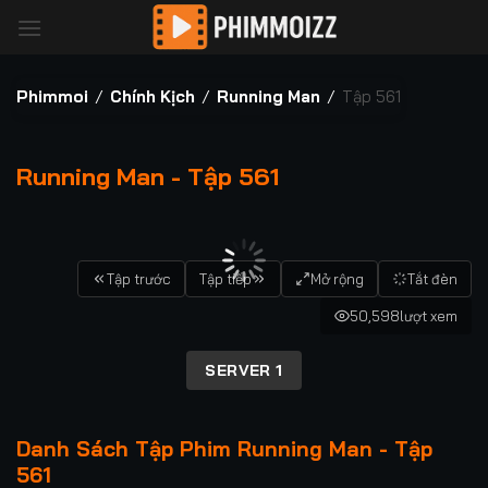
Bỏ
qua
nội
dung
Phimmoi
/
Chính Kịch
/
Running Man
/
Tập 561
Running Man - Tập 561
00:00 / 00:00
Tập trước
Tập tiếp
Mở rộng
Tắt đèn
50,598
lượt xem
SERVER 1
Danh Sách Tập Phim Running Man - Tập
561