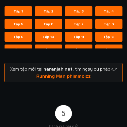
Tập 1
Tập 2
Tập 3
Tập 4
Tập 5
Tập 6
Tập 7
Tập 8
Tập 9
Tập 10
Tập 11
Tập 12
Tập 13
Tập 14
Tập 14
Tập 15
Tập 16
Tập 17
Tập 18
Tập 19
Xem tập mới tại
naranjah.net
, tìm ngay cú pháp 👉
Tập 20
Tập 21
Tập 21
Tập 22
Running Man phimmoizz
Tập 23
Tập 24
Tập 24
Tập 25
Tập 26
Tập 27
Tập 28
Tập 29
5
Tập 29
Tập 30
Tập 31
Tập 32
Đánh giá bài viết
Tập 33
Tập 34
Tập 35
Tập 36