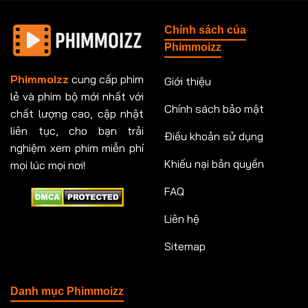
Tập 148
Tập 149
Tập 149
Tập 150
Chính sách của
Tập 151
Tập 151
Tập 152
Tập 153
Phimmoizz
Tập 153
Tập 154
Tập 154
Tập 155
Phimmoizz
cung cấp phim
Giới thiệu
lẻ và phim bộ mới nhất với
Tập 156
Tập 157
Tập 157
Tập 158
Chính sách bảo mật
chất lượng cao, cập nhật
Tập 159
Tập 159
Tập 160
Tập 161
liên tục, cho bạn trải
Điều khoản sử dụng
nghiệm xem phim miễn phí
Tập 161
Tập 162
Tập 163
Tập 164
Khiếu nại bản quyền
mọi lúc mọi nơi!
FAQ
Tập 164
Tập 165
Tập 165
Tập 166
Liên hệ
Tập 166
Tập 167
Tập 168
Tập 169
Sitemap
Tập 170
Tập 171
Tập 171
Tập 172
Tập 173
Tập 173
Tập 174
Tập 174
Danh mục Phimmoizz