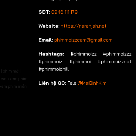
SĐT:
0946 111 179
Website:
https://naranjah.net
Email:
phimmoizzcam@gmail.com
Hashtags:
#phimmoizz #phimmoizzz
#phimmoiz #phimmoi #phimmoizznet
#phimmoichill
| phim mới |
 | web xem phim
Liên hệ QC:
Tele
@MaiBinhKim
b xem phim miễn