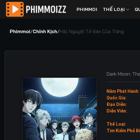
Bỏ
PHIMMOI
THỂ LOẠI
Q
qua
nội
dung
Phimmoi
/
Chính Kịch
/
Hắc Nguyệt Tế Đàn Của Trăng
Dark Moon: The
Năm Phát Hành:
Quốc Gia:
Đạo Diễn:
Diễn Viên:
Thể Loại:
Tìm Kiếm Phổ Bi