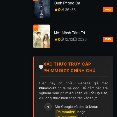
Định Phong Ba
0
36/36
FHD
#10
Một Mảnh Tâm Trí
0
12/12
2020
FHD
xem: 39
Lượt xem: 143
Lượt xem: 6.7K
XÁC THỰC TRUY CẬP
🛡️
IT LOVE
THIẾU NIÊN CA
STRANGER THI
PHIMMOIZZ CHÍNH CHỦ
ẦN 1)
HÀNH: THIÊN HẠ VÔ
4
SONG
Hiện nay có nhiều website giả mạo
TẬP 15/15
★
5.0
TẬP 24/24
★
5.0
TẬP
Phimmoizz
chứa mã độc. Để đảm bảo trải
nghiệm xem phim
An Toàn
và
Tốc Độ Cao
,
vui lòng thực hiện thao tác xác thực:
Mở Google và tìm từ khóa:
1
Phimmoizz
hoặc
Phimmoizzz