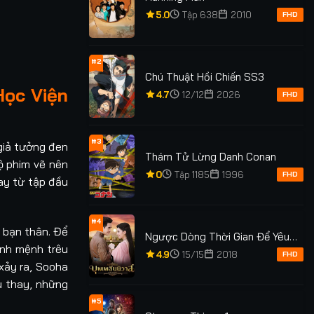
5.0
Tập 638
2010
FHD
#2
Chú Thuật Hồi Chiến SS3
Học Viện
4.7
12/12
2026
FHD
#3
giả tưởng đen
Thám Tử Lừng Danh Conan
ộ phim vẽ nên
0
Tập 1185
1996
FHD
ay từ tập đầu
#4
o bạn thân. Để
Ngược Dòng Thời Gian Để Yêu
ịnh mệnh trêu
Anh Phần 1
4.9
15/15
2018
FHD
xảy ra, Sooha
u thay, những
#5