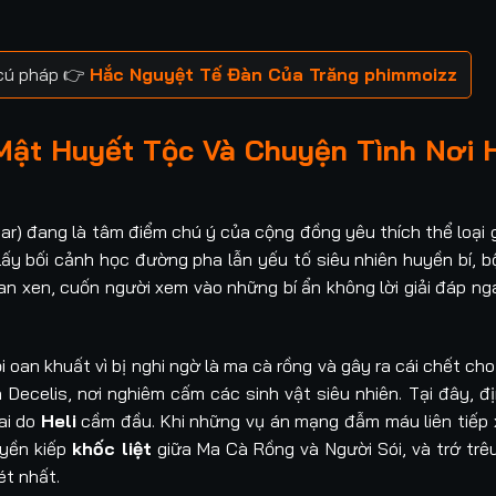
 cú pháp 👉
Hắc Nguyệt Tế Đàn Của Trăng phimmoizz
Mật Huyết Tộc Và Chuyện Tình Nơi 
ar) đang là tâm điểm chú ý của cộng đồng yêu thích thể loại 
Lấy bối cảnh học đường pha lẫn yếu tố siêu nhiên huyền bí, b
an xen, cuốn người xem vào những bí ẩn không lời giải đáp ng
 oan khuất vì bị nghi ngờ là ma cà rồng và gây ra cái chết ch
n Decelis, nơi nghiêm cấm các sinh vật siêu nhiên. Tại đây, đ
ai do
Heli
cầm đầu. Khi những vụ án mạng đẫm máu liên tiếp 
uyền kiếp
khốc liệt
giữa Ma Cà Rồng và Người Sói, và trớ trê
ét nhất.