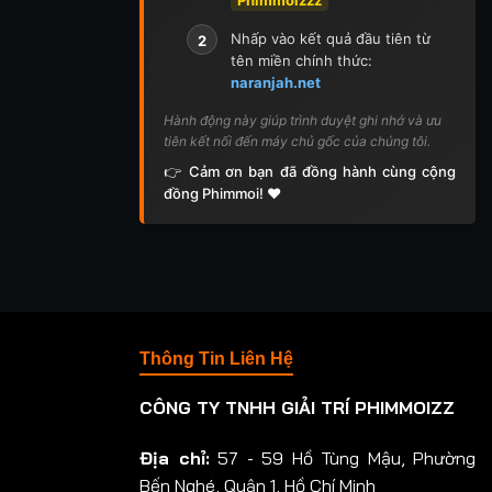
Nhấp vào kết quả đầu tiên từ
2
tên miền chính thức:
naranjah.net
Hành động này giúp trình duyệt ghi nhớ và ưu
tiên kết nối đến máy chủ gốc của chúng tôi.
👉 Cảm ơn bạn đã đồng hành cùng cộng
đồng Phimmoi! ❤️
Thông Tin Liên Hệ
CÔNG TY TNHH GIẢI TRÍ PHIMMOIZZ
Địa chỉ:
57 - 59 Hồ Tùng Mậu, Phường
Bến Nghé, Quận 1, Hồ Chí Minh