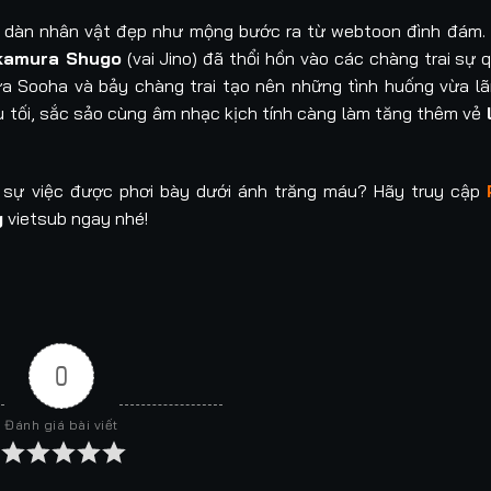
 dàn nhân vật đẹp như mộng bước ra từ webtoon đình đám. 
kamura Shugo
(vai Jino) đã thổi hồn vào các chàng trai sự
ữa Sooha và bảy chàng trai tạo nên những tình huống vừa 
 u tối, sắc sảo cùng âm nhạc kịch tính càng làm tăng thêm vẻ
g sự việc được phơi bày dưới ánh trăng máu? Hãy truy cập
g
vietsub ngay nhé!
0
Đánh giá bài viết