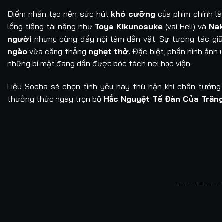
Điểm nhấn tạo nên sức hút
khó cưỡng
của phim chính là
lồng tiếng tài năng như
Toya Kikunosuke
(vai Heli) và
Na
người
nhưng cũng đầy nội tâm dằn vặt. Sự tương tác gi
ngào
vừa căng thẳng
nghẹt thở
. Đặc biệt, phần hình ảnh
những bí mật đang dần được bóc tách nơi học viện.
Liệu Sooha sẽ chọn tình yêu hay thù hận khi chân tướn
thưởng thức ngay trọn bộ
Hắc Nguyệt Tế Đàn Của Trăn