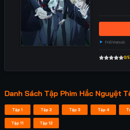
FHD
Vietsub
0/5
Danh Sách Tập Phim Hắc Nguyệt Tế
Tập 1
Tập 2
Tập 3
Tập 4
T
Tập 11
Tập 12