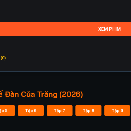
XEM PHIM
 (0)
 Đàn Của Trăng (2026)
ập 5
Tập 6
Tập 7
Tập 8
Tập 9