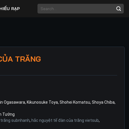
HIẾU RẠP
CỦA TRĂNG
in Ogasawara
,
Kikunosuke Toya
,
Shohei Komatsu
,
Shoya Chiba
,
n Tưởng
 trăng subnhanh
,
hắc nguyệt tế đàn của trăng vietsub
,