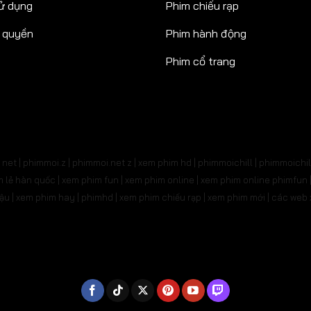
ử dụng
Phim chiếu rạp
n quyền
Phim hành động
Phim cổ trang
net | phimmoi.z | phimmoi.net z |
xem phim hd | phimmoichill | phimmoichil 
phim lẻ hàn quốc | xem phim fun | xem phim online | xem phim online phimfun
m lậu | xem phim hay | phimhd | xem phim chiếu rạp | xem phim mới | các we