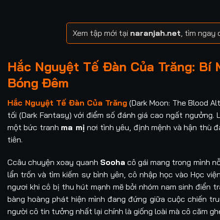
Xem tập mới tại
naranjah.net
, tìm ngay
Hắc Nguyệt Tế Đàn Của Trăng: Bí 
Bóng Đêm
Hắc Nguyệt Tế Đàn Của Trăng
(Dark Moon: The Blood Alt
tối (Dark Fantasy) với điểm số đánh giá cao ngất ngưởng. 
một bức tranh
ma mị
nơi tình yêu, định mệnh và hận thù đ
tiên.
Ccâu chuyện xoay quanh
Sooha
cô gái mang trong mình nỗi
lẩn trốn và tìm kiếm sự bình yên, cô nhập học vào Học việ
ngươi khi cô bị thu hút mạnh mẽ bởi nhóm nam sinh điển tr
bàng hoàng phát hiện mình đang đứng giữa cuộc chiến tr
người cô tin tưởng nhất lại chính là giống loài mà cô căm gh