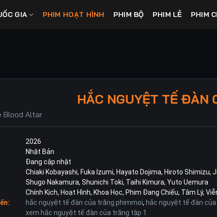
UỐC GIA
PHIM HOẠT HÌNH
PHIM BỘ
PHIM LẺ
PHIM C
HẮC NGUYỆT TẾ ĐÀN 
 Blood Altar
2026
Nhật Bản
Đang cập nhật
Chiaki Kobayashi
,
Fuka Izumi
,
Hayato Dojima
,
Hiroto Shimizu
,
J
Shugo Nakamura
,
Shunichi Toki
,
Taihi Kimura
,
Yuto Uemura
Chính Kịch
,
Hoạt Hình
,
Khoa Học
,
Phim Đang Chiếu
,
Tâm Lý
,
Viễ
ến:
hắc nguyệt tế đàn của trăng phimmoi
,
hắc nguyệt tế đàn của
xem hắc nguyệt tế đàn của trăng tập 1