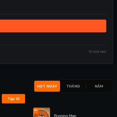
81
lượt xem
HOT NGÀY
THÁNG
NĂM
Tập 10
#1
Running Man