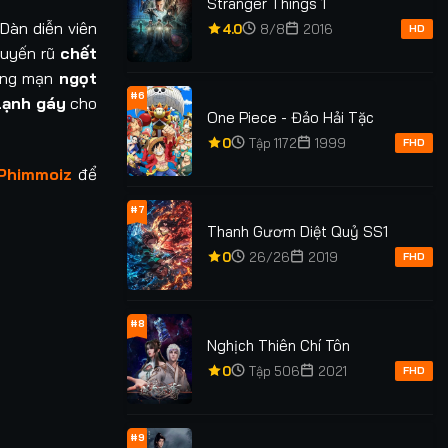
Stranger Things 1
Dàn diễn viên
4.0
8/8
2016
HD
 quyến rũ
chết
lãng mạn
ngọt
#6
lạnh gáy
cho
One Piece - Đảo Hải Tặc
0
Tập 1172
1999
FHD
Phimmoiz
để
#7
Thanh Gươm Diệt Quỷ SS1
0
26/26
2019
FHD
#8
Nghịch Thiên Chí Tôn
0
Tập 506
2021
FHD
#9