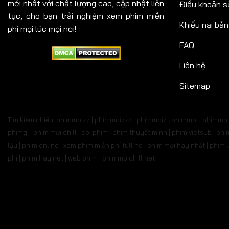
mới nhất với chất lượng cao, cập nhật liên
Điều khoản s
tục, cho bạn trải nghiệm xem phim miễn
Khiếu nại bả
phí mọi lúc mọi nơi!
FAQ
Liên hệ
Sitemap
Tìm kiếm nhiều: phimmoizz | phimmoizzz | phimmoiz | phimmoi | phimmoi 
phimgi | phim mới chill | coi phim | phim thuyết minh | phim vietsub | 
lậu | phim online | xem phim miễn phí full hd | phim mới hay nhất | phi
phí | phim hay.net | web phim | phimmoichill net