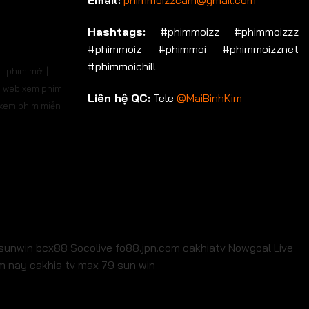
Email:
phimmoizzcam@gmail.com
p 536
Tập 537
Tập 538
Tập 539
Tập 540
Hashtags:
#phimmoizz #phimmoizzz
#phimmoiz #phimmoi #phimmoizznet
p 550
Tập 551
Tập 552
Tập 553
Tập 554
#phimmoichill
| phim mới |
p 564
Tập 565
Tập 566
Tập 567
Tập 568
 | web xem phim
Liên hệ QC:
Tele
@MaiBinhKim
b xem phim miễn
p 578
Tập 579
Tập 580
Tập 581
Tập 582
p 592
Tập 593
Tập 594
Tập 595
Tập 596
p 606
Tập 607
Tập 608
Tập 609
Tập 610
p 620
Tập 621
Tập 622
Tập 623
Tập 624
p 634
Tập 635
Tập 636
Tập 637
Tập 638
sunwin
bcx88
Socolive
fo88.jpn.com
cakhiatv
Nowgoal Live
em nay
cakhia tv
max 79
sun win