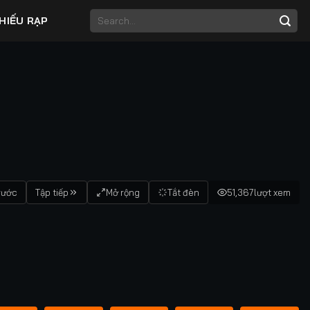
HIẾU RẠP
rước
Tập tiếp
Mở rộng
Tắt đèn
51,367
lượt xem