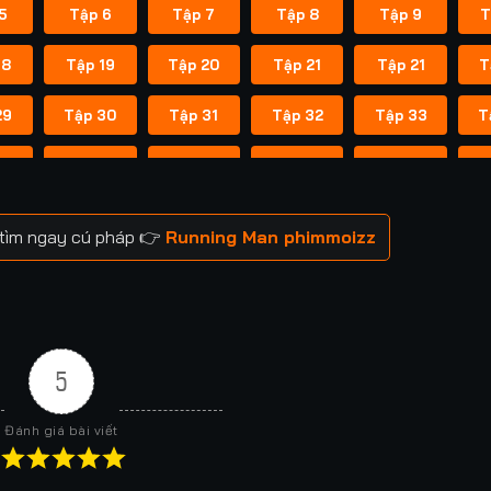
5
Tập 6
Tập 7
Tập 8
Tập 9
T
18
Tập 19
Tập 20
Tập 21
Tập 21
T
29
Tập 30
Tập 31
Tập 32
Tập 33
T
41
Tập 42
Tập 43
Tập 43
Tập 44
T
52
Tập 53
Tập 53
Tập 54
Tập 54
T
 tìm ngay cú pháp 👉
Running Man phimmoizz
59
Tập 60
Tập 60
Tập 61
Tập 61
T
66
Tập 67
Tập 67
Tập 68
Tập 68
T
73
Tập 74
Tập 74
Tập 75
Tập 75
T
5
80
Tập 81
Tập 81
Tập 82
Tập 82
T
Đánh giá bài viết
88
Tập 88
Tập 89
Tập 89
Tập 90
T