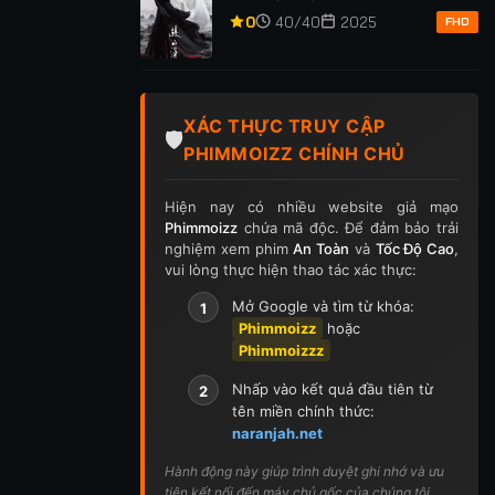
p 255
Tập 256
Tập 257
Tập 258
Tập 259
0
40/40
2025
FHD
p 269
Tập 270
Tập 271
Tập 272
Tập 273
p 283
Tập 284
Tập 285
Tập 286
Tập 287
XÁC THỰC TRUY CẬP
🛡️
PHIMMOIZZ CHÍNH CHỦ
p 297
Tập 298
Tập 299
Tập 300
Tập 301
Hiện nay có nhiều website giả mạo
ập 311
Tập 312
Tập 313
Tập 314
Tập 315
Phimmoizz
chứa mã độc. Để đảm bảo trải
nghiệm xem phim
An Toàn
và
Tốc Độ Cao
,
p 325
Tập 326
Tập 327
Tập 328
Tập 329
vui lòng thực hiện thao tác xác thực:
Mở Google và tìm từ khóa:
1
p 339
Tập 340
Tập 341
Tập 342
Tập 343
Phimmoizz
hoặc
Phimmoizzz
p 353
Tập 354
Tập 355
Tập 356
Tập 357
Nhấp vào kết quả đầu tiên từ
2
p 367
Tập 368
Tập 369
Tập 370
Tập 371
tên miền chính thức:
naranjah.net
ập 381
Tập 382
Tập 383
Tập 384
Tập 385
Hành động này giúp trình duyệt ghi nhớ và ưu
tiên kết nối đến máy chủ gốc của chúng tôi.