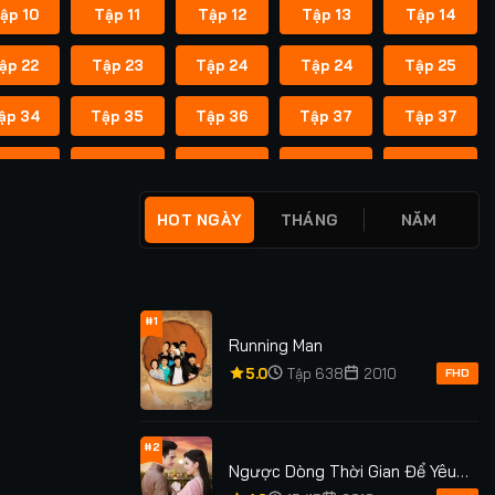
ập 10
Tập 11
Tập 12
Tập 13
Tập 14
ập 22
Tập 23
Tập 24
Tập 24
Tập 25
ập 34
Tập 35
Tập 36
Tập 37
Tập 37
ập 45
Tập 46
Tập 47
Tập 48
Tập 49
ập 55
Tập 55
Tập 56
Tập 56
Tập 57
HOT NGÀY
THÁNG
NĂM
ập 62
Tập 62
Tập 63
Tập 63
Tập 64
ập 69
Tập 69
Tập 70
Tập 70
Tập 71
#1
Running Man
ập 76
Tập 76
Tập 77
Tập 77
Tập 78
5.0
Tập 638
2010
FHD
ập 83
Tập 83
Tập 84
Tập 84
Tập 85
#2
Ngược Dòng Thời Gian Để Yêu
ập 91
Tập 91
Tập 92
Tập 92
Tập 93
Anh Phần 1