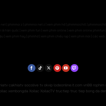
31
Tập 532
Tập 533
Tập 534
Tập 535
Tậ
545
Tập 546
Tập 547
Tập 548
Tập 549
Tậ
net | phimmoi.z | phimmoi.net z |
xem phim hd | phimmoichill | phimmoichil 
559
Tập 560
Tập 561
Tập 562
Tập 563
Tậ
phim lẻ hàn quốc | xem phim fun | xem phim online | xem phim online phimfun
m lậu | xem phim hay | phimhd | xem phim chiếu rạp | xem phim mới | các we
573
Tập 574
Tập 575
Tập 576
Tập 577
Tậ
587
Tập 588
Tập 589
Tập 590
Tập 591
Tậ
01
Tập 602
Tập 603
Tập 604
Tập 605
Tậ
15
Tập 616
Tập 617
Tập 618
Tập 619
Tậ
29
Tập 630
Tập 631
Tập 632
Tập 633
Tậ
hiatv
cakhiatv
socolive tv
okvip
lodeonline.it.com
vn88
rophim
oilac
xembongda Xoilac
XoilacTV tructiep
truc tiep bong da d