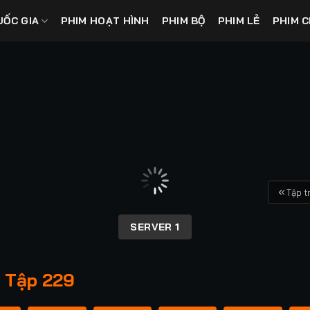
UỐC GIA
PHIM HOẠT HÌNH
PHIM BỘ
PHIM LẺ
PHIM C
Tập t
SERVER 1
 Tập 229