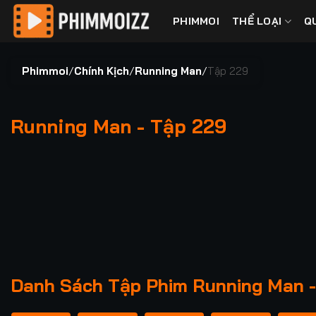
Bỏ
PHIMMOI
THỂ LOẠI
Q
qua
nội
dung
Phimmoi
/
Chính Kịch
/
Running Man
/
Tập 229
Running Man - Tập 229
00:00 / 00:00
Danh Sách Tập Phim Running Man -