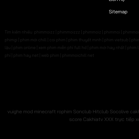
Tập 527
Tập 528
Tập 529
Tập 530
Tập 5
Sitemap
Tập 541
Tập 542
Tập 543
Tập 544
Tập 
Tìm kiếm nhiều: phimmoizz | phimmoizzz | phimmoiz | phimmoi | phimmoi 
Tập 555
Tập 556
Tập 557
Tập 558
Tập 
phimgi | phim mới chill | coi phim | phim thuyết minh | phim vietsub | 
lậu | phim online | xem phim miễn phí full hd | phim mới hay nhất | phi
Tập 569
Tập 570
Tập 571
Tập 572
Tập 
phí | phim hay.net | web phim | phimmoichill net
Tập 583
Tập 584
Tập 585
Tập 586
Tập 
Tập 597
Tập 598
Tập 599
Tập 600
Tập 6
Tập 611
Tập 612
Tập 613
Tập 614
Tập 6
Tập 625
Tập 626
Tập 627
Tập 628
Tập 6
vuighe
mod minecraft
rophim
Sonclub
Hitclub
Socolive
cak
score
Cakhiatv
XXX
trực tiếp x