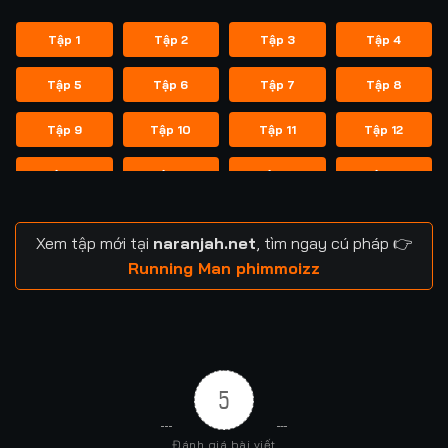
Tập 1
Tập 2
Tập 3
Tập 4
Tập 5
Tập 6
Tập 7
Tập 8
Tập 9
Tập 10
Tập 11
Tập 12
Tập 13
Tập 14
Tập 14
Tập 15
Tập 16
Tập 17
Tập 18
Tập 19
Xem tập mới tại
naranjah.net
, tìm ngay cú pháp 👉
Tập 20
Tập 21
Tập 21
Tập 22
Running Man phimmoizz
Tập 23
Tập 24
Tập 24
Tập 25
Tập 26
Tập 27
Tập 28
Tập 29
5
Tập 29
Tập 30
Tập 31
Tập 32
Đánh giá bài viết
Tập 33
Tập 34
Tập 35
Tập 36