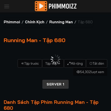
Bỏ
qua
nội
dung
Phimmoi
/
Chính Kịch
/
Running Man
/
Tập 680
Running Man - Tập 680
00:00 / 00:00
Tập trước
Tập tiếp
Mở rộng
Tắt đèn
54,302
lượt xem
SERVER 1
Danh Sách Tập Phim Running Man - Tập
680