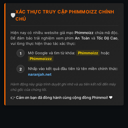
Tập 124
Tập 124
Tập 125
Tập 125
XÁC THỰC TRUY CẬP PHIMMOIZZ CHÍNH
Tập 126
Tập 126
Tập 127
Tập 127
🛡️
CHỦ
Tập 128
Tập 128
Tập 129
Tập 129
Hiện nay có nhiều website giả mạo
Phimmoizz
chứa mã độc.
Để đảm bảo trải nghiệm xem phim
An Toàn
và
Tốc Độ Cao
,
Tập 130
Tập 130
Tập 131
Tập 131
vui lòng thực hiện thao tác xác thực:
Tập 132
Tập 132
Tập 133
Tập 133
Mở Google và tìm từ khóa:
Phimmoizz
hoặc
1
Phimmoizzz
Tập 134
Tập 134
Tập 135
Tập 136
Nhấp vào kết quả đầu tiên từ tên miền chính thức:
2
naranjah.net
Tập 137
Tập 138
Tập 139
Tập 140
Hành động này giúp trình duyệt ghi nhớ và ưu tiên kết nối đến máy
chủ gốc của chúng tôi.
Tập 141
Tập 142
Tập 143
Tập 143
👉 Cảm ơn bạn đã đồng hành cùng cộng đồng Phimmoi! ❤️
Tập 144
Tập 144
Tập 145
Tập 145
Tập 146
Tập 146
Tập 147
Tập 148