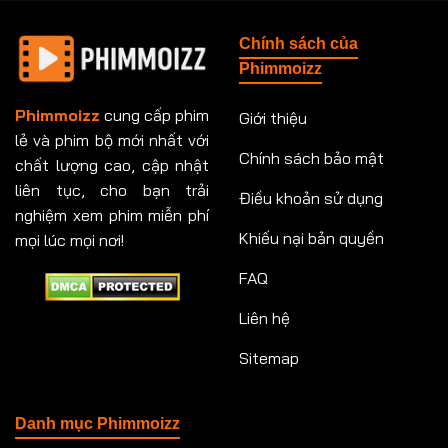
Tập 148
Tập 149
Tập 149
Tập 150
Chính sách của
Tập 151
Tập 151
Tập 152
Tập 153
Phimmoizz
Tập 153
Tập 154
Tập 154
Tập 155
Phimmoizz
cung cấp phim
Giới thiệu
lẻ và phim bộ mới nhất với
Tập 156
Tập 157
Tập 157
Tập 158
Chính sách bảo mật
chất lượng cao, cập nhật
Tập 159
Tập 159
Tập 160
Tập 161
liên tục, cho bạn trải
Điều khoản sử dụng
nghiệm xem phim miễn phí
Tập 161
Tập 162
Tập 163
Tập 164
Khiếu nại bản quyền
mọi lúc mọi nơi!
FAQ
Tập 164
Tập 165
Tập 165
Tập 166
Liên hệ
Tập 166
Tập 167
Tập 168
Tập 169
Sitemap
Tập 170
Tập 171
Tập 171
Tập 172
Tập 173
Tập 173
Tập 174
Tập 174
Danh mục Phimmoizz