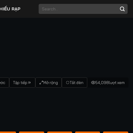
HIẾU RẠP
ước
Tập tiếp
Mở rộng
Tắt đèn
54,098
lượt xem