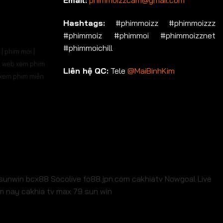
Email:
phimmoizzcam@gmail.com
p 536
Tập 537
Tập 538
Tập 539
Tập 540
Hashtags:
#phimmoizz #phimmoizzz
#phimmoiz #phimmoi #phimmoizznet
p 550
Tập 551
Tập 552
Tập 553
Tập 554
#phimmoichill
| phim mới |
p 564
Tập 565
Tập 566
Tập 567
Tập 568
 | web xem phim
Liên hệ QC:
Tele
@MaiBinhKim
b xem phim miễn
p 578
Tập 579
Tập 580
Tập 581
Tập 582
p 592
Tập 593
Tập 594
Tập 595
Tập 596
p 606
Tập 607
Tập 608
Tập 609
Tập 610
p 620
Tập 621
Tập 622
Tập 623
Tập 624
p 634
Tập 635
Tập 636
Tập 637
Tập 638
sunwin
bcx88
Socolive
fo88.jpn.com
cakhiatv
Nowgoal Live
em nay
cakhia tv
max 79
sun win