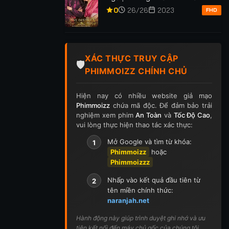
p 255
Tập 256
Tập 257
Tập 258
Tập 259
Anh Phần 2
0
26/26
2023
FHD
p 269
Tập 270
Tập 271
Tập 272
Tập 273
p 283
Tập 284
Tập 285
Tập 286
Tập 287
XÁC THỰC TRUY CẬP
🛡️
PHIMMOIZZ CHÍNH CHỦ
p 297
Tập 298
Tập 299
Tập 300
Tập 301
Hiện nay có nhiều website giả mạo
ập 311
Tập 312
Tập 313
Tập 314
Tập 315
Phimmoizz
chứa mã độc. Để đảm bảo trải
nghiệm xem phim
An Toàn
và
Tốc Độ Cao
,
p 325
Tập 326
Tập 327
Tập 328
Tập 329
vui lòng thực hiện thao tác xác thực:
Mở Google và tìm từ khóa:
1
p 339
Tập 340
Tập 341
Tập 342
Tập 343
Phimmoizz
hoặc
Phimmoizzz
p 353
Tập 354
Tập 355
Tập 356
Tập 357
Nhấp vào kết quả đầu tiên từ
2
p 367
Tập 368
Tập 369
Tập 370
Tập 371
tên miền chính thức:
naranjah.net
ập 381
Tập 382
Tập 383
Tập 384
Tập 385
Hành động này giúp trình duyệt ghi nhớ và ưu
tiên kết nối đến máy chủ gốc của chúng tôi.