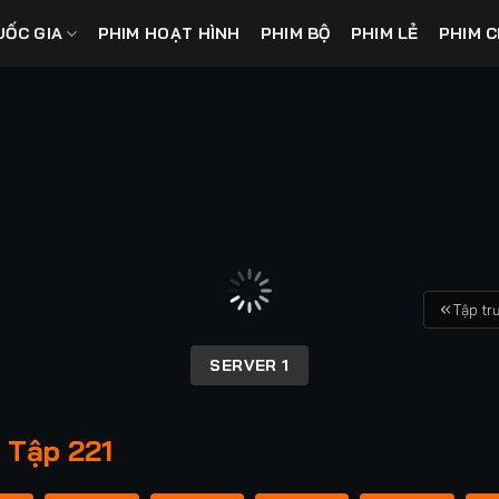
UỐC GIA
PHIM HOẠT HÌNH
PHIM BỘ
PHIM LẺ
PHIM C
Tập tr
SERVER 1
 Tập 221