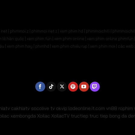
31
Tập 532
Tập 533
Tập 534
Tập 535
Tậ
545
Tập 546
Tập 547
Tập 548
Tập 549
Tậ
net | phimmoi.z | phimmoi.net z |
xem phim hd | phimmoichill | phimmoichil 
559
Tập 560
Tập 561
Tập 562
Tập 563
Tậ
phim lẻ hàn quốc | xem phim fun | xem phim online | xem phim online phimfun
m lậu | xem phim hay | phimhd | xem phim chiếu rạp | xem phim mới | các we
573
Tập 574
Tập 575
Tập 576
Tập 577
Tậ
587
Tập 588
Tập 589
Tập 590
Tập 591
Tậ
01
Tập 602
Tập 603
Tập 604
Tập 605
Tậ
15
Tập 616
Tập 617
Tập 618
Tập 619
Tậ
29
Tập 630
Tập 631
Tập 632
Tập 633
Tậ
hiatv
cakhiatv
socolive tv
okvip
lodeonline.it.com
vn88
rophim
oilac
xembongda Xoilac
XoilacTV tructiep
truc tiep bong da d