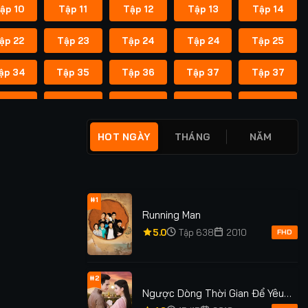
ập 10
Tập 11
Tập 12
Tập 13
Tập 14
ập 22
Tập 23
Tập 24
Tập 24
Tập 25
ập 34
Tập 35
Tập 36
Tập 37
Tập 37
ập 45
Tập 46
Tập 47
Tập 48
Tập 49
ập 55
Tập 55
Tập 56
Tập 56
Tập 57
HOT NGÀY
THÁNG
NĂM
ập 62
Tập 62
Tập 63
Tập 63
Tập 64
ập 69
Tập 69
Tập 70
Tập 70
Tập 71
#1
Running Man
ập 76
Tập 76
Tập 77
Tập 77
Tập 78
5.0
Tập 638
2010
FHD
ập 83
Tập 83
Tập 84
Tập 84
Tập 85
#2
Ngược Dòng Thời Gian Để Yêu
ập 91
Tập 91
Tập 92
Tập 92
Tập 93
Anh Phần 1