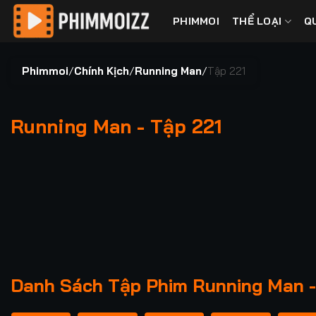
Bỏ
PHIMMOI
THỂ LOẠI
Q
qua
nội
dung
Phimmoi
/
Chính Kịch
/
Running Man
/
Tập 221
Running Man - Tập 221
00:00 / 00:00
Danh Sách Tập Phim Running Man -