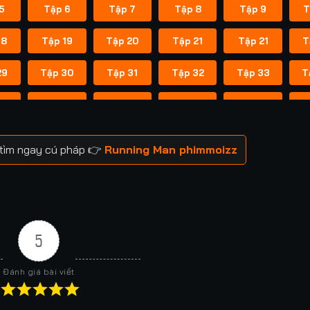
5
Tập 6
Tập 7
Tập 8
Tập 9
T
18
Tập 19
Tập 20
Tập 21
Tập 21
T
29
Tập 30
Tập 31
Tập 32
Tập 33
T
41
Tập 42
Tập 43
Tập 43
Tập 44
T
52
Tập 53
Tập 53
Tập 54
Tập 54
T
 tìm ngay cú pháp 👉
Running Man phimmoizz
59
Tập 60
Tập 60
Tập 61
Tập 61
T
66
Tập 67
Tập 67
Tập 68
Tập 68
T
73
Tập 74
Tập 74
Tập 75
Tập 75
T
5
80
Tập 81
Tập 81
Tập 82
Tập 82
T
Đánh giá bài viết
88
Tập 88
Tập 89
Tập 89
Tập 90
T