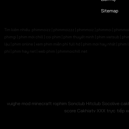
Tập 527
Tập 528
Tập 529
Tập 530
Tập 5
Sitemap
Tập 541
Tập 542
Tập 543
Tập 544
Tập 
Tìm kiếm nhiều: phimmoizz | phimmoizzz | phimmoiz | phimmoi | phimmoi 
Tập 555
Tập 556
Tập 557
Tập 558
Tập 
phimgi | phim mới chill | coi phim | phim thuyết minh | phim vietsub | 
lậu | phim online | xem phim miễn phí full hd | phim mới hay nhất | phi
Tập 569
Tập 570
Tập 571
Tập 572
Tập 
phí | phim hay.net | web phim | phimmoichill net
Tập 583
Tập 584
Tập 585
Tập 586
Tập 
Tập 597
Tập 598
Tập 599
Tập 600
Tập 6
Tập 611
Tập 612
Tập 613
Tập 614
Tập 6
Tập 625
Tập 626
Tập 627
Tập 628
Tập 6
vuighe
mod minecraft
rophim
Sonclub
Hitclub
Socolive
cak
score
Cakhiatv
XXX
trực tiếp x