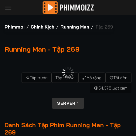
Bỏ
qua
nội
dung
Phimmoi
/
Chính Kịch
/
Running Man
/
Tập 269
Running Man - Tập 269
00:00 / 00:00
Tập trước
Tập tiếp
Mở rộng
Tắt đèn
54,378
lượt xem
SERVER 1
Danh Sách Tập Phim Running Man - Tập
269