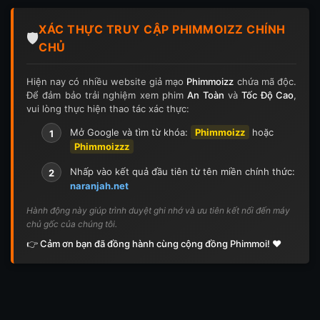
Tập 124
Tập 124
Tập 125
Tập 125
XÁC THỰC TRUY CẬP PHIMMOIZZ CHÍNH
Tập 126
Tập 126
Tập 127
Tập 127
🛡️
CHỦ
Tập 128
Tập 128
Tập 129
Tập 129
Hiện nay có nhiều website giả mạo
Phimmoizz
chứa mã độc.
Để đảm bảo trải nghiệm xem phim
An Toàn
và
Tốc Độ Cao
,
Tập 130
Tập 130
Tập 131
Tập 131
vui lòng thực hiện thao tác xác thực:
Tập 132
Tập 132
Tập 133
Tập 133
Mở Google và tìm từ khóa:
Phimmoizz
hoặc
1
Phimmoizzz
Tập 134
Tập 134
Tập 135
Tập 136
Nhấp vào kết quả đầu tiên từ tên miền chính thức:
2
naranjah.net
Tập 137
Tập 138
Tập 139
Tập 140
Hành động này giúp trình duyệt ghi nhớ và ưu tiên kết nối đến máy
chủ gốc của chúng tôi.
Tập 141
Tập 142
Tập 143
Tập 143
👉 Cảm ơn bạn đã đồng hành cùng cộng đồng Phimmoi! ❤️
Tập 144
Tập 144
Tập 145
Tập 145
Tập 146
Tập 146
Tập 147
Tập 148