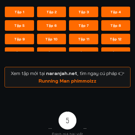
Tập 1
Tập 2
Tập 3
Tập 4
Tập 5
Tập 6
Tập 7
Tập 8
Tập 9
Tập 10
Tập 11
Tập 12
Tập 13
Tập 14
Tập 14
Tập 15
Tập 16
Tập 17
Tập 18
Tập 19
Xem tập mới tại
naranjah.net
, tìm ngay cú pháp 👉
Tập 20
Tập 21
Tập 21
Tập 22
Running Man phimmoizz
Tập 23
Tập 24
Tập 24
Tập 25
Tập 26
Tập 27
Tập 28
Tập 29
5
Tập 29
Tập 30
Tập 31
Tập 32
Đánh giá bài viết
Tập 33
Tập 34
Tập 35
Tập 36