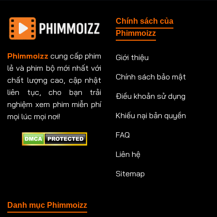
Tập 148
Tập 149
Tập 149
Tập 150
Chính sách của
Tập 151
Tập 151
Tập 152
Tập 153
Phimmoizz
Tập 153
Tập 154
Tập 154
Tập 155
Phimmoizz
cung cấp phim
Giới thiệu
lẻ và phim bộ mới nhất với
Tập 156
Tập 157
Tập 157
Tập 158
Chính sách bảo mật
chất lượng cao, cập nhật
Tập 159
Tập 159
Tập 160
Tập 161
liên tục, cho bạn trải
Điều khoản sử dụng
nghiệm xem phim miễn phí
Tập 161
Tập 162
Tập 163
Tập 164
Khiếu nại bản quyền
mọi lúc mọi nơi!
FAQ
Tập 164
Tập 165
Tập 165
Tập 166
Liên hệ
Tập 166
Tập 167
Tập 168
Tập 169
Sitemap
Tập 170
Tập 171
Tập 171
Tập 172
Tập 173
Tập 173
Tập 174
Tập 174
Danh mục Phimmoizz