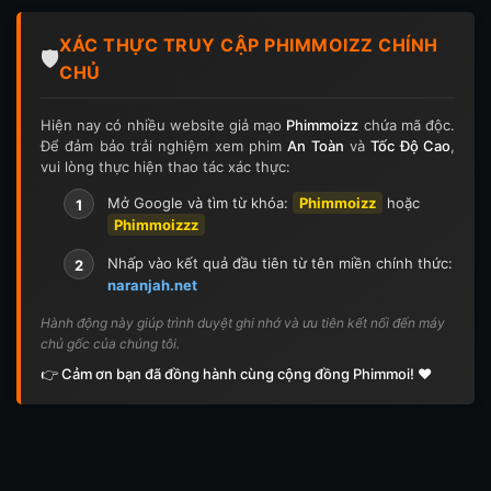
Tập 124
Tập 124
Tập 125
Tập 125
XÁC THỰC TRUY CẬP PHIMMOIZZ CHÍNH
Tập 126
Tập 126
Tập 127
Tập 127
🛡️
CHỦ
Tập 128
Tập 128
Tập 129
Tập 129
Hiện nay có nhiều website giả mạo
Phimmoizz
chứa mã độc.
Để đảm bảo trải nghiệm xem phim
An Toàn
và
Tốc Độ Cao
,
Tập 130
Tập 130
Tập 131
Tập 131
vui lòng thực hiện thao tác xác thực:
Tập 132
Tập 132
Tập 133
Tập 133
Mở Google và tìm từ khóa:
Phimmoizz
hoặc
1
Phimmoizzz
Tập 134
Tập 134
Tập 135
Tập 136
Nhấp vào kết quả đầu tiên từ tên miền chính thức:
2
naranjah.net
Tập 137
Tập 138
Tập 139
Tập 140
Hành động này giúp trình duyệt ghi nhớ và ưu tiên kết nối đến máy
chủ gốc của chúng tôi.
Tập 141
Tập 142
Tập 143
Tập 143
👉 Cảm ơn bạn đã đồng hành cùng cộng đồng Phimmoi! ❤️
Tập 144
Tập 144
Tập 145
Tập 145
Tập 146
Tập 146
Tập 147
Tập 148