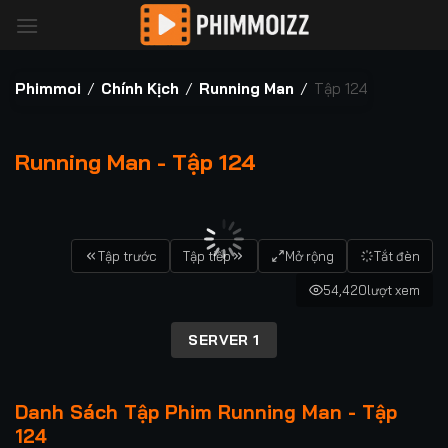
Bỏ
qua
nội
dung
Phimmoi
/
Chính Kịch
/
Running Man
/
Tập 124
Running Man - Tập 124
00:00 / 00:00
Tập trước
Tập tiếp
Mở rộng
Tắt đèn
54,420
lượt xem
SERVER 1
Danh Sách Tập Phim Running Man - Tập
124