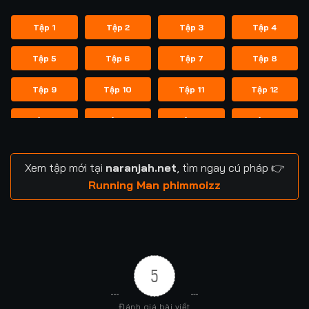
Tập 1
Tập 2
Tập 3
Tập 4
Tập 5
Tập 6
Tập 7
Tập 8
Tập 9
Tập 10
Tập 11
Tập 12
Tập 13
Tập 14
Tập 14
Tập 15
Tập 16
Tập 17
Tập 18
Tập 19
Xem tập mới tại
naranjah.net
, tìm ngay cú pháp 👉
Tập 20
Tập 21
Tập 21
Tập 22
Running Man phimmoizz
Tập 23
Tập 24
Tập 24
Tập 25
Tập 26
Tập 27
Tập 28
Tập 29
5
Tập 29
Tập 30
Tập 31
Tập 32
Đánh giá bài viết
Tập 33
Tập 34
Tập 35
Tập 36