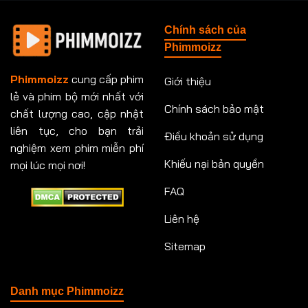
Tập 148
Tập 149
Tập 149
Tập 150
Chính sách của
Tập 151
Tập 151
Tập 152
Tập 153
Phimmoizz
Tập 153
Tập 154
Tập 154
Tập 155
Phimmoizz
cung cấp phim
Giới thiệu
lẻ và phim bộ mới nhất với
Tập 156
Tập 157
Tập 157
Tập 158
Chính sách bảo mật
chất lượng cao, cập nhật
Tập 159
Tập 159
Tập 160
Tập 161
liên tục, cho bạn trải
Điều khoản sử dụng
nghiệm xem phim miễn phí
Tập 161
Tập 162
Tập 163
Tập 164
Khiếu nại bản quyền
mọi lúc mọi nơi!
FAQ
Tập 164
Tập 165
Tập 165
Tập 166
Liên hệ
Tập 166
Tập 167
Tập 168
Tập 169
Sitemap
Tập 170
Tập 171
Tập 171
Tập 172
Tập 173
Tập 173
Tập 174
Tập 174
Danh mục Phimmoizz