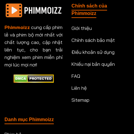
Chính sách của
Tập 151
Tập 151
Tập 152
Tập 153
Phimmoizz
Tập 153
Tập 154
Tập 154
Tập 155
Phimmoizz
cung cấp phim
Giới thiệu
lẻ và phim bộ mới nhất với
Tập 156
Tập 157
Tập 157
Tập 158
Chính sách bảo mật
chất lượng cao, cập nhật
Tập 159
Tập 159
Tập 160
Tập 161
liên tục, cho bạn trải
Điều khoản sử dụng
nghiệm xem phim miễn phí
Tập 161
Tập 162
Tập 163
Tập 164
Khiếu nại bản quyền
mọi lúc mọi nơi!
FAQ
Tập 164
Tập 165
Tập 165
Tập 166
Liên hệ
Tập 166
Tập 167
Tập 168
Tập 169
Sitemap
Tập 170
Tập 171
Tập 171
Tập 172
Tập 173
Tập 173
Tập 174
Tập 174
Danh mục Phimmoizz
Tập 175
Tập 176
Tập 176
Tập 177