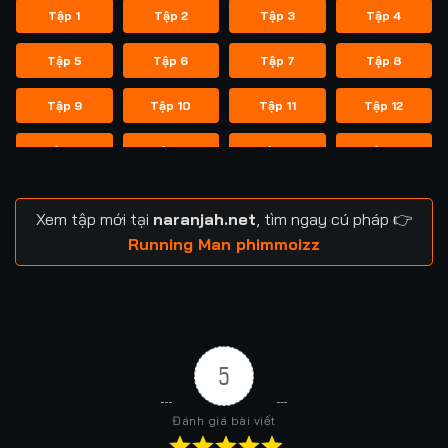
Tập 1
Tập 2
Tập 3
Tập 4
Tập 5
Tập 6
Tập 7
Tập 8
Tập 9
Tập 10
Tập 11
Tập 12
Tập 13
Tập 14
Tập 14
Tập 15
Tập 16
Tập 17
Tập 18
Tập 19
Xem tập mới tại
naranjah.net
, tìm ngay cú pháp 👉
Tập 20
Tập 21
Tập 21
Tập 22
Running Man phimmoizz
Tập 23
Tập 24
Tập 24
Tập 25
Tập 26
Tập 27
Tập 28
Tập 29
5
Tập 29
Tập 30
Tập 31
Tập 32
Đánh giá bài viết
Tập 33
Tập 34
Tập 35
Tập 36