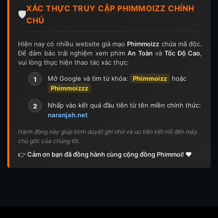
XÁC THỰC TRUY CẬP PHIMMOIZZ CHÍNH
Tập 126
Tập 126
Tập 127
Tập 127
🛡️
CHỦ
Tập 128
Tập 128
Tập 129
Tập 129
Hiện nay có nhiều website giả mạo
Phimmoizz
chứa mã độc.
Để đảm bảo trải nghiệm xem phim
An Toàn
và
Tốc Độ Cao
,
Tập 130
Tập 130
Tập 131
Tập 131
vui lòng thực hiện thao tác xác thực:
Tập 132
Tập 132
Tập 133
Tập 133
Mở Google và tìm từ khóa:
Phimmoizz
hoặc
1
Phimmoizzz
Tập 134
Tập 134
Tập 135
Tập 136
Nhấp vào kết quả đầu tiên từ tên miền chính thức:
2
naranjah.net
Tập 137
Tập 138
Tập 139
Tập 140
Hành động này giúp trình duyệt ghi nhớ và ưu tiên kết nối đến máy
chủ gốc của chúng tôi.
Tập 141
Tập 142
Tập 143
Tập 143
👉 Cảm ơn bạn đã đồng hành cùng cộng đồng Phimmoi! ❤️
Tập 144
Tập 144
Tập 145
Tập 145
Tập 146
Tập 146
Tập 147
Tập 148
Tập 148
Tập 149
Tập 149
Tập 150