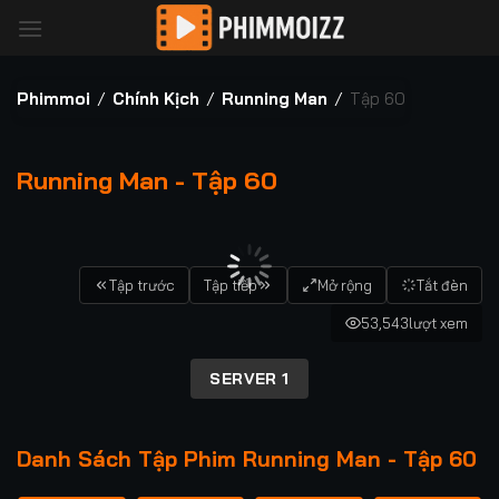
Bỏ
qua
nội
dung
Phimmoi
/
Chính Kịch
/
Running Man
/
Tập 60
Running Man - Tập 60
00:00 / 00:00
Tập trước
Tập tiếp
Mở rộng
Tắt đèn
53,543
lượt xem
SERVER 1
Danh Sách Tập Phim Running Man - Tập 60