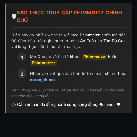
Tập 124
Tập 124
Tập 125
Tập 125
XÁC THỰC TRUY CẬP PHIMMOIZZ CHÍNH
Tập 126
Tập 126
Tập 127
Tập 127
🛡️
CHỦ
Tập 128
Tập 128
Tập 129
Tập 129
Hiện nay có nhiều website giả mạo
Phimmoizz
chứa mã độc.
Để đảm bảo trải nghiệm xem phim
An Toàn
và
Tốc Độ Cao
,
Tập 130
Tập 130
Tập 131
Tập 131
vui lòng thực hiện thao tác xác thực:
Tập 132
Tập 132
Tập 133
Tập 133
Mở Google và tìm từ khóa:
Phimmoizz
hoặc
1
Phimmoizzz
Tập 134
Tập 134
Tập 135
Tập 136
Nhấp vào kết quả đầu tiên từ tên miền chính thức:
2
naranjah.net
Tập 137
Tập 138
Tập 139
Tập 140
Hành động này giúp trình duyệt ghi nhớ và ưu tiên kết nối đến máy
chủ gốc của chúng tôi.
Tập 141
Tập 142
Tập 143
Tập 143
👉 Cảm ơn bạn đã đồng hành cùng cộng đồng Phimmoi! ❤️
Tập 144
Tập 144
Tập 145
Tập 145
Tập 146
Tập 146
Tập 147
Tập 148