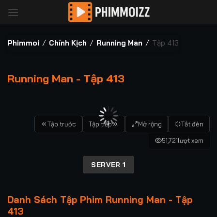
Bỏ
qua
nội
dung
Phimmoi
/
Chính Kịch
/
Running Man
/
Tập 413
Running Man - Tập 413
00:00 / 00:00
Tập trước
Tập tiếp
Mở rộng
Tắt đèn
51,721
lượt xem
SERVER 1
Danh Sách Tập Phim Running Man - Tập
413