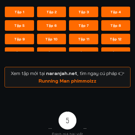
Tập 1
Tập 2
Tập 3
Tập 4
Tập 5
Tập 6
Tập 7
Tập 8
Tập 9
Tập 10
Tập 11
Tập 12
Tập 13
Tập 14
Tập 14
Tập 15
Tập 16
Tập 17
Tập 18
Tập 19
Xem tập mới tại
naranjah.net
, tìm ngay cú pháp 👉
Tập 20
Tập 21
Tập 21
Tập 22
Running Man phimmoizz
Tập 23
Tập 24
Tập 24
Tập 25
Tập 26
Tập 27
Tập 28
Tập 29
5
Tập 29
Tập 30
Tập 31
Tập 32
Đánh giá bài viết
Tập 33
Tập 34
Tập 35
Tập 36