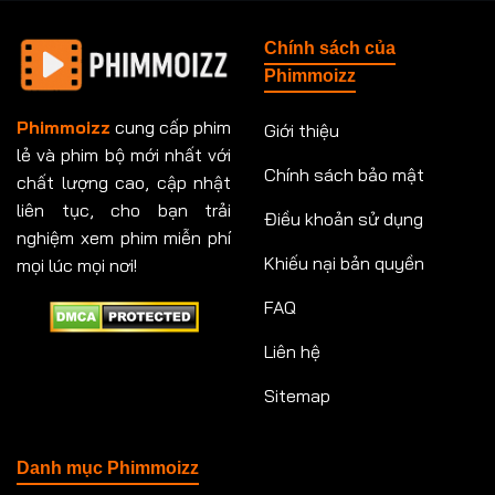
Tập 148
Tập 149
Tập 149
Tập 150
Chính sách của
Tập 151
Tập 151
Tập 152
Tập 153
Phimmoizz
Tập 153
Tập 154
Tập 154
Tập 155
Phimmoizz
cung cấp phim
Giới thiệu
lẻ và phim bộ mới nhất với
Tập 156
Tập 157
Tập 157
Tập 158
Chính sách bảo mật
chất lượng cao, cập nhật
Tập 159
Tập 159
Tập 160
Tập 161
liên tục, cho bạn trải
Điều khoản sử dụng
nghiệm xem phim miễn phí
Tập 161
Tập 162
Tập 163
Tập 164
Khiếu nại bản quyền
mọi lúc mọi nơi!
FAQ
Tập 164
Tập 165
Tập 165
Tập 166
Liên hệ
Tập 166
Tập 167
Tập 168
Tập 169
Sitemap
Tập 170
Tập 171
Tập 171
Tập 172
Tập 173
Tập 173
Tập 174
Tập 174
Danh mục Phimmoizz