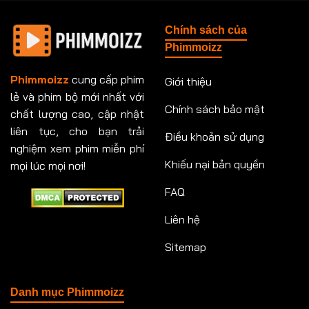
Tập 148
Tập 149
Tập 149
Tập 150
Chính sách của
Tập 151
Tập 151
Tập 152
Tập 153
Phimmoizz
Tập 153
Tập 154
Tập 154
Tập 155
Phimmoizz
cung cấp phim
Giới thiệu
lẻ và phim bộ mới nhất với
Tập 156
Tập 157
Tập 157
Tập 158
Chính sách bảo mật
chất lượng cao, cập nhật
Tập 159
Tập 159
Tập 160
Tập 161
liên tục, cho bạn trải
Điều khoản sử dụng
nghiệm xem phim miễn phí
Tập 161
Tập 162
Tập 163
Tập 164
Khiếu nại bản quyền
mọi lúc mọi nơi!
FAQ
Tập 164
Tập 165
Tập 165
Tập 166
Liên hệ
Tập 166
Tập 167
Tập 168
Tập 169
Sitemap
Tập 170
Tập 171
Tập 171
Tập 172
Tập 173
Tập 173
Tập 174
Tập 174
Danh mục Phimmoizz