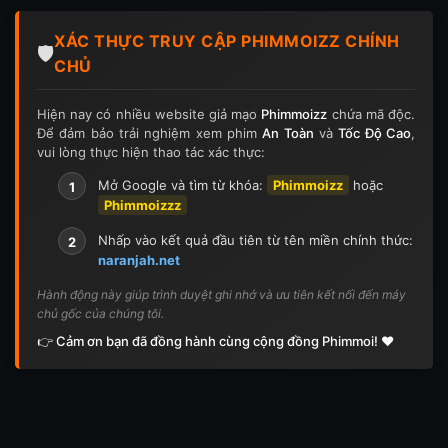
Tập 124
Tập 124
Tập 125
Tập 125
XÁC THỰC TRUY CẬP PHIMMOIZZ CHÍNH
Tập 126
Tập 126
Tập 127
Tập 127
🛡️
CHỦ
Tập 128
Tập 128
Tập 129
Tập 129
Hiện nay có nhiều website giả mạo
Phimmoizz
chứa mã độc.
Để đảm bảo trải nghiệm xem phim
An Toàn
và
Tốc Độ Cao
,
Tập 130
Tập 130
Tập 131
Tập 131
vui lòng thực hiện thao tác xác thực:
Tập 132
Tập 132
Tập 133
Tập 133
Mở Google và tìm từ khóa:
Phimmoizz
hoặc
1
Phimmoizzz
Tập 134
Tập 134
Tập 135
Tập 136
Nhấp vào kết quả đầu tiên từ tên miền chính thức:
2
naranjah.net
Tập 137
Tập 138
Tập 139
Tập 140
Hành động này giúp trình duyệt ghi nhớ và ưu tiên kết nối đến máy
chủ gốc của chúng tôi.
Tập 141
Tập 142
Tập 143
Tập 143
👉 Cảm ơn bạn đã đồng hành cùng cộng đồng Phimmoi! ❤️
Tập 144
Tập 144
Tập 145
Tập 145
Tập 146
Tập 146
Tập 147
Tập 148