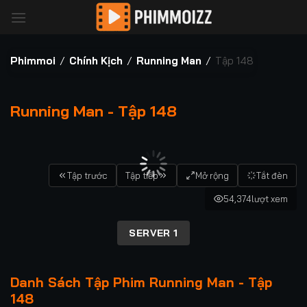
Bỏ
qua
nội
dung
Phimmoi
/
Chính Kịch
/
Running Man
/
Tập 148
Running Man - Tập 148
00:00 / 00:00
Tập trước
Tập tiếp
Mở rộng
Tắt đèn
54,374
lượt xem
SERVER 1
Danh Sách Tập Phim Running Man - Tập
148