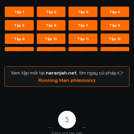
Tập 1
Tập 2
Tập 3
Tập 4
Tập 5
Tập 6
Tập 7
Tập 8
Tập 9
Tập 10
Tập 11
Tập 12
Tập 13
Tập 14
Tập 14
Tập 15
Tập 16
Tập 17
Tập 18
Tập 19
Xem tập mới tại
naranjah.net
, tìm ngay cú pháp 👉
Tập 20
Tập 21
Tập 21
Tập 22
Running Man phimmoizz
Tập 23
Tập 24
Tập 24
Tập 25
Tập 26
Tập 27
Tập 28
Tập 29
5
Tập 29
Tập 30
Tập 31
Tập 32
Đánh giá bài viết
Tập 33
Tập 34
Tập 35
Tập 36