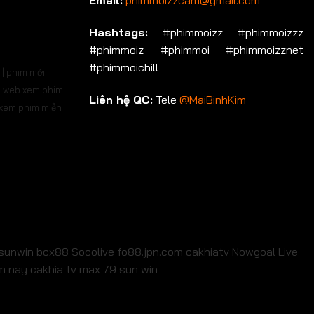
Email:
phimmoizzcam@gmail.com
p 536
Tập 537
Tập 538
Tập 539
Tập 540
Hashtags:
#phimmoizz #phimmoizzz
#phimmoiz #phimmoi #phimmoizznet
p 550
Tập 551
Tập 552
Tập 553
Tập 554
#phimmoichill
| phim mới |
p 564
Tập 565
Tập 566
Tập 567
Tập 568
 | web xem phim
Liên hệ QC:
Tele
@MaiBinhKim
b xem phim miễn
p 578
Tập 579
Tập 580
Tập 581
Tập 582
p 592
Tập 593
Tập 594
Tập 595
Tập 596
p 606
Tập 607
Tập 608
Tập 609
Tập 610
p 620
Tập 621
Tập 622
Tập 623
Tập 624
p 634
Tập 635
Tập 636
Tập 637
Tập 638
sunwin
bcx88
Socolive
fo88.jpn.com
cakhiatv
Nowgoal Live
em nay
cakhia tv
max 79
sun win