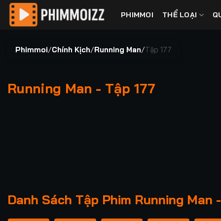
Bỏ
PHIMMOI
THỂ LOẠI
Q
qua
nội
dung
Phimmoi
/
Chính Kịch
/
Running Man
/
Tập 177
Running Man - Tập 177
00:00 / 00:00
Danh Sách Tập Phim Running Man -