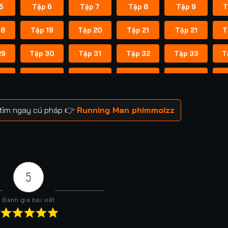
5
Tập 6
Tập 7
Tập 8
Tập 9
T
18
Tập 19
Tập 20
Tập 21
Tập 21
T
29
Tập 30
Tập 31
Tập 32
Tập 33
T
41
Tập 42
Tập 43
Tập 43
Tập 44
T
52
Tập 53
Tập 53
Tập 54
Tập 54
T
 tìm ngay cú pháp 👉
Running Man phimmoizz
59
Tập 60
Tập 60
Tập 61
Tập 61
T
66
Tập 67
Tập 67
Tập 68
Tập 68
T
73
Tập 74
Tập 74
Tập 75
Tập 75
T
5
80
Tập 81
Tập 81
Tập 82
Tập 82
T
Đánh giá bài viết
88
Tập 88
Tập 89
Tập 89
Tập 90
T