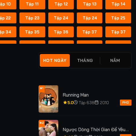
ập 10
Tập 11
Tập 12
Tập 13
Tập 14
ập 22
Tập 23
Tập 24
Tập 24
Tập 25
ập 34
Tập 35
Tập 36
Tập 37
Tập 37
ập 45
Tập 46
Tập 47
Tập 48
Tập 49
ập 55
Tập 55
Tập 56
Tập 56
Tập 57
HOT NGÀY
THÁNG
NĂM
ập 62
Tập 62
Tập 63
Tập 63
Tập 64
ập 69
Tập 69
Tập 70
Tập 70
Tập 71
#1
Running Man
ập 76
Tập 76
Tập 77
Tập 77
Tập 78
5.0
Tập 638
2010
FHD
ập 83
Tập 83
Tập 84
Tập 84
Tập 85
#2
Ngược Dòng Thời Gian Để Yêu
ập 91
Tập 91
Tập 92
Tập 92
Tập 93
Anh Phần 1