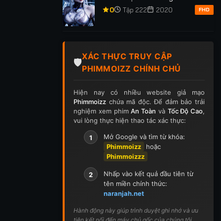
p 255
Tập 256
Tập 257
Tập 258
Tập 259
0
Tập 222
2020
FHD
p 269
Tập 270
Tập 271
Tập 272
Tập 273
p 283
Tập 284
Tập 285
Tập 286
Tập 287
XÁC THỰC TRUY CẬP
🛡️
PHIMMOIZZ CHÍNH CHỦ
p 297
Tập 298
Tập 299
Tập 300
Tập 301
Hiện nay có nhiều website giả mạo
ập 311
Tập 312
Tập 313
Tập 314
Tập 315
Phimmoizz
chứa mã độc. Để đảm bảo trải
nghiệm xem phim
An Toàn
và
Tốc Độ Cao
,
p 325
Tập 326
Tập 327
Tập 328
Tập 329
vui lòng thực hiện thao tác xác thực:
Mở Google và tìm từ khóa:
1
p 339
Tập 340
Tập 341
Tập 342
Tập 343
Phimmoizz
hoặc
Phimmoizzz
p 353
Tập 354
Tập 355
Tập 356
Tập 357
Nhấp vào kết quả đầu tiên từ
2
p 367
Tập 368
Tập 369
Tập 370
Tập 371
tên miền chính thức:
naranjah.net
ập 381
Tập 382
Tập 383
Tập 384
Tập 385
Hành động này giúp trình duyệt ghi nhớ và ưu
tiên kết nối đến máy chủ gốc của chúng tôi.