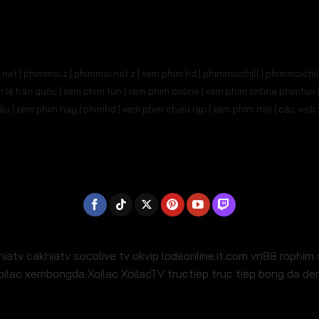
31
Tập 532
Tập 533
Tập 534
Tập 535
Tậ
545
Tập 546
Tập 547
Tập 548
Tập 549
Tậ
net | phimmoi.z | phimmoi.net z |
xem phim hd | phimmoichill | phimmoichil 
559
Tập 560
Tập 561
Tập 562
Tập 563
Tậ
phim lẻ hàn quốc | xem phim fun | xem phim online | xem phim online phimfun
m lậu | xem phim hay | phimhd | xem phim chiếu rạp | xem phim mới | các we
573
Tập 574
Tập 575
Tập 576
Tập 577
Tậ
587
Tập 588
Tập 589
Tập 590
Tập 591
Tậ
01
Tập 602
Tập 603
Tập 604
Tập 605
Tậ
15
Tập 616
Tập 617
Tập 618
Tập 619
Tậ
29
Tập 630
Tập 631
Tập 632
Tập 633
Tậ
hiatv
cakhiatv
socolive tv
okvip
lodeonline.it.com
vn88
rophim
oilac
xembongda Xoilac
XoilacTV tructiep
truc tiep bong da d