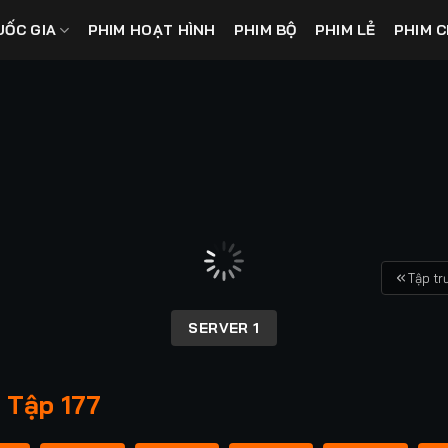
UỐC GIA
PHIM HOẠT HÌNH
PHIM BỘ
PHIM LẺ
PHIM C
Tập tr
SERVER 1
 Tập 177