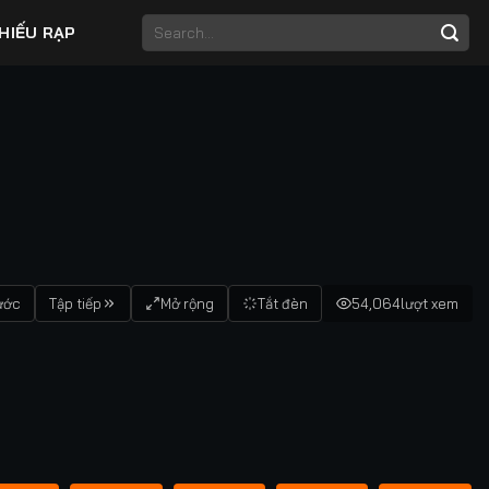
HIẾU RẠP
ước
Tập tiếp
Mở rộng
Tắt đèn
54,064
lượt xem