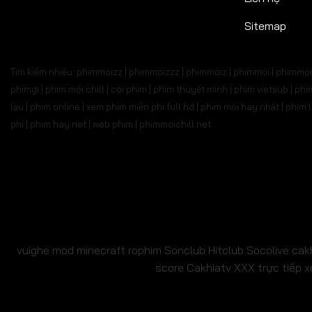
Tập 527
Tập 528
Tập 529
Tập 530
Tập 5
Sitemap
Tập 541
Tập 542
Tập 543
Tập 544
Tập 
Tìm kiếm nhiều: phimmoizz | phimmoizzz | phimmoiz | phimmoi | phimmoi 
Tập 555
Tập 556
Tập 557
Tập 558
Tập 
phimgi | phim mới chill | coi phim | phim thuyết minh | phim vietsub | 
lậu | phim online | xem phim miễn phí full hd | phim mới hay nhất | phi
Tập 569
Tập 570
Tập 571
Tập 572
Tập 
phí | phim hay.net | web phim | phimmoichill net
Tập 583
Tập 584
Tập 585
Tập 586
Tập 
Tập 597
Tập 598
Tập 599
Tập 600
Tập 6
Tập 611
Tập 612
Tập 613
Tập 614
Tập 6
Tập 625
Tập 626
Tập 627
Tập 628
Tập 6
vuighe
mod minecraft
rophim
Sonclub
Hitclub
Socolive
cak
score
Cakhiatv
XXX
trực tiếp x