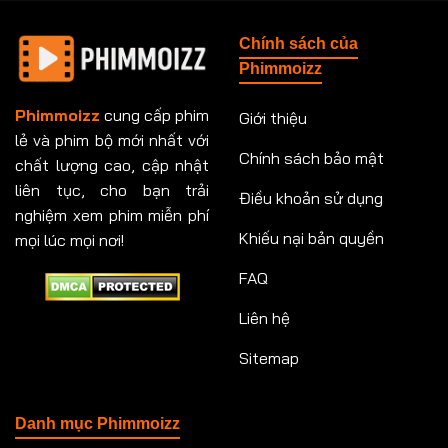
Tập 148
Tập 149
Tập 149
Tập 150
Chính sách của
Tập 151
Tập 151
Tập 152
Tập 153
Phimmoizz
Tập 153
Tập 154
Tập 154
Tập 155
Phimmoizz
cung cấp phim
Giới thiệu
lẻ và phim bộ mới nhất với
Tập 156
Tập 157
Tập 157
Tập 158
Chính sách bảo mật
chất lượng cao, cập nhật
Tập 159
Tập 159
Tập 160
Tập 161
liên tục, cho bạn trải
Điều khoản sử dụng
nghiệm xem phim miễn phí
Tập 161
Tập 162
Tập 163
Tập 164
Khiếu nại bản quyền
mọi lúc mọi nơi!
FAQ
Tập 164
Tập 165
Tập 165
Tập 166
Liên hệ
Tập 166
Tập 167
Tập 168
Tập 169
Sitemap
Tập 170
Tập 171
Tập 171
Tập 172
Tập 173
Tập 173
Tập 174
Tập 174
Danh mục Phimmoizz