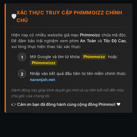
Tập 124
Tập 124
Tập 125
Tập 125
XÁC THỰC TRUY CẬP PHIMMOIZZ CHÍNH
Tập 126
Tập 126
Tập 127
Tập 127
🛡️
CHỦ
Tập 128
Tập 128
Tập 129
Tập 129
Hiện nay có nhiều website giả mạo
Phimmoizz
chứa mã độc.
Để đảm bảo trải nghiệm xem phim
An Toàn
và
Tốc Độ Cao
,
Tập 130
Tập 130
Tập 131
Tập 131
vui lòng thực hiện thao tác xác thực:
Tập 132
Tập 132
Tập 133
Tập 133
Mở Google và tìm từ khóa:
Phimmoizz
hoặc
1
Phimmoizzz
Tập 134
Tập 134
Tập 135
Tập 136
Nhấp vào kết quả đầu tiên từ tên miền chính thức:
2
naranjah.net
Tập 137
Tập 138
Tập 139
Tập 140
Hành động này giúp trình duyệt ghi nhớ và ưu tiên kết nối đến máy
chủ gốc của chúng tôi.
Tập 141
Tập 142
Tập 143
Tập 143
👉 Cảm ơn bạn đã đồng hành cùng cộng đồng Phimmoi! ❤️
Tập 144
Tập 144
Tập 145
Tập 145
Tập 146
Tập 146
Tập 147
Tập 148