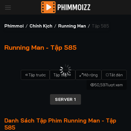
Bỏ
qua
nội
dung
Phimmoi
/
Chính Kịch
/
Running Man
/
Tập 585
Running Man - Tập 585
00:00 / 00:00
Tập trước
Tập tiếp
Mở rộng
Tắt đèn
50,597
lượt xem
SERVER 1
Danh Sách Tập Phim Running Man - Tập
585