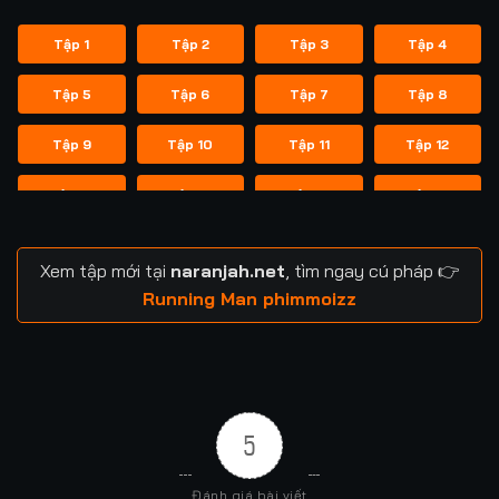
Tập 1
Tập 2
Tập 3
Tập 4
Tập 5
Tập 6
Tập 7
Tập 8
Tập 9
Tập 10
Tập 11
Tập 12
Tập 13
Tập 14
Tập 14
Tập 15
Tập 16
Tập 17
Tập 18
Tập 19
Xem tập mới tại
naranjah.net
, tìm ngay cú pháp 👉
Tập 20
Tập 21
Tập 21
Tập 22
Running Man phimmoizz
Tập 23
Tập 24
Tập 24
Tập 25
Tập 26
Tập 27
Tập 28
Tập 29
5
Tập 29
Tập 30
Tập 31
Tập 32
Đánh giá bài viết
Tập 33
Tập 34
Tập 35
Tập 36