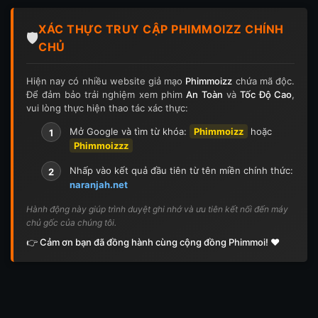
Tập 124
Tập 124
Tập 125
Tập 125
XÁC THỰC TRUY CẬP PHIMMOIZZ CHÍNH
Tập 126
Tập 126
Tập 127
Tập 127
🛡️
CHỦ
Tập 128
Tập 128
Tập 129
Tập 129
Hiện nay có nhiều website giả mạo
Phimmoizz
chứa mã độc.
Để đảm bảo trải nghiệm xem phim
An Toàn
và
Tốc Độ Cao
,
Tập 130
Tập 130
Tập 131
Tập 131
vui lòng thực hiện thao tác xác thực:
Tập 132
Tập 132
Tập 133
Tập 133
Mở Google và tìm từ khóa:
Phimmoizz
hoặc
1
Phimmoizzz
Tập 134
Tập 134
Tập 135
Tập 136
Nhấp vào kết quả đầu tiên từ tên miền chính thức:
2
naranjah.net
Tập 137
Tập 138
Tập 139
Tập 140
Hành động này giúp trình duyệt ghi nhớ và ưu tiên kết nối đến máy
chủ gốc của chúng tôi.
Tập 141
Tập 142
Tập 143
Tập 143
👉 Cảm ơn bạn đã đồng hành cùng cộng đồng Phimmoi! ❤️
Tập 144
Tập 144
Tập 145
Tập 145
Tập 146
Tập 146
Tập 147
Tập 148