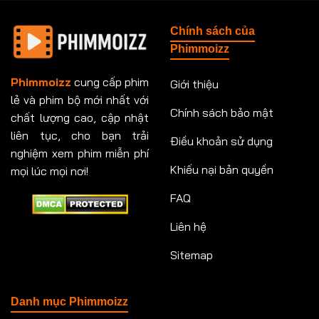
Tập 148
Tập 149
Tập 149
Tập 150
Chính sách của
Tập 151
Tập 151
Tập 152
Tập 153
Phimmoizz
Tập 153
Tập 154
Tập 154
Tập 155
Phimmoizz
cung cấp phim
Giới thiệu
lẻ và phim bộ mới nhất với
Tập 156
Tập 157
Tập 157
Tập 158
Chính sách bảo mật
chất lượng cao, cập nhật
Tập 159
Tập 159
Tập 160
Tập 161
liên tục, cho bạn trải
Điều khoản sử dụng
nghiệm xem phim miễn phí
Tập 161
Tập 162
Tập 163
Tập 164
Khiếu nại bản quyền
mọi lúc mọi nơi!
FAQ
Tập 164
Tập 165
Tập 165
Tập 166
Liên hệ
Tập 166
Tập 167
Tập 168
Tập 169
Sitemap
Tập 170
Tập 171
Tập 171
Tập 172
Tập 173
Tập 173
Tập 174
Tập 174
Danh mục Phimmoizz