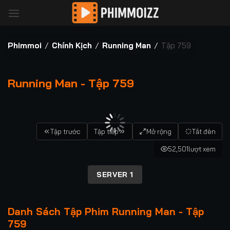
Bỏ
qua
nội
dung
Phimmoi
/
Chính Kịch
/
Running Man
/
Tập 759
Running Man - Tập 759
00:00 / 00:00
Tập trước
Tập tiếp
Mở rộng
Tắt đèn
52,501
lượt xem
SERVER 1
Danh Sách Tập Phim Running Man - Tập
759