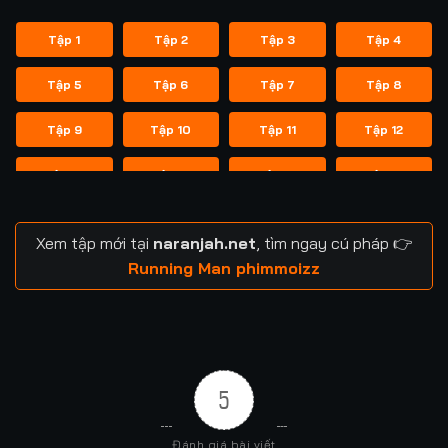
Tập 1
Tập 2
Tập 3
Tập 4
Tập 5
Tập 6
Tập 7
Tập 8
Tập 9
Tập 10
Tập 11
Tập 12
Tập 13
Tập 14
Tập 14
Tập 15
Tập 16
Tập 17
Tập 18
Tập 19
Xem tập mới tại
naranjah.net
, tìm ngay cú pháp 👉
Tập 20
Tập 21
Tập 21
Tập 22
Running Man phimmoizz
Tập 23
Tập 24
Tập 24
Tập 25
Tập 26
Tập 27
Tập 28
Tập 29
5
Tập 29
Tập 30
Tập 31
Tập 32
Đánh giá bài viết
Tập 33
Tập 34
Tập 35
Tập 36