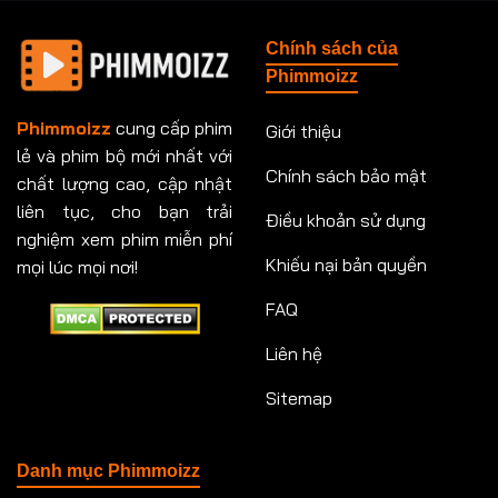
Tập 148
Tập 149
Tập 149
Tập 150
Chính sách của
Tập 151
Tập 151
Tập 152
Tập 153
Phimmoizz
Tập 153
Tập 154
Tập 154
Tập 155
Phimmoizz
cung cấp phim
Giới thiệu
lẻ và phim bộ mới nhất với
Tập 156
Tập 157
Tập 157
Tập 158
Chính sách bảo mật
chất lượng cao, cập nhật
Tập 159
Tập 159
Tập 160
Tập 161
liên tục, cho bạn trải
Điều khoản sử dụng
nghiệm xem phim miễn phí
Tập 161
Tập 162
Tập 163
Tập 164
Khiếu nại bản quyền
mọi lúc mọi nơi!
FAQ
Tập 164
Tập 165
Tập 165
Tập 166
Liên hệ
Tập 166
Tập 167
Tập 168
Tập 169
Sitemap
Tập 170
Tập 171
Tập 171
Tập 172
Tập 173
Tập 173
Tập 174
Tập 174
Danh mục Phimmoizz