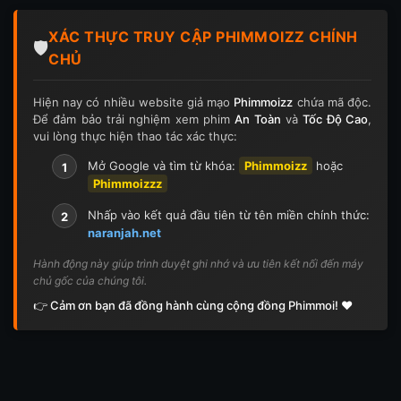
Tập 124
Tập 124
Tập 125
Tập 125
XÁC THỰC TRUY CẬP PHIMMOIZZ CHÍNH
Tập 126
Tập 126
Tập 127
Tập 127
🛡️
CHỦ
Tập 128
Tập 128
Tập 129
Tập 129
Hiện nay có nhiều website giả mạo
Phimmoizz
chứa mã độc.
Để đảm bảo trải nghiệm xem phim
An Toàn
và
Tốc Độ Cao
,
Tập 130
Tập 130
Tập 131
Tập 131
vui lòng thực hiện thao tác xác thực:
Tập 132
Tập 132
Tập 133
Tập 133
Mở Google và tìm từ khóa:
Phimmoizz
hoặc
1
Phimmoizzz
Tập 134
Tập 134
Tập 135
Tập 136
Nhấp vào kết quả đầu tiên từ tên miền chính thức:
2
naranjah.net
Tập 137
Tập 138
Tập 139
Tập 140
Hành động này giúp trình duyệt ghi nhớ và ưu tiên kết nối đến máy
chủ gốc của chúng tôi.
Tập 141
Tập 142
Tập 143
Tập 143
👉 Cảm ơn bạn đã đồng hành cùng cộng đồng Phimmoi! ❤️
Tập 144
Tập 144
Tập 145
Tập 145
Tập 146
Tập 146
Tập 147
Tập 148