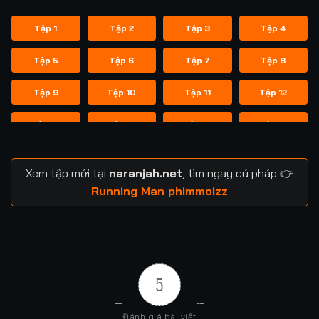
Tập 1
Tập 2
Tập 3
Tập 4
Tập 5
Tập 6
Tập 7
Tập 8
Tập 9
Tập 10
Tập 11
Tập 12
Tập 13
Tập 14
Tập 14
Tập 15
Tập 16
Tập 17
Tập 18
Tập 19
Xem tập mới tại
naranjah.net
, tìm ngay cú pháp 👉
Tập 20
Tập 21
Tập 21
Tập 22
Running Man phimmoizz
Tập 23
Tập 24
Tập 24
Tập 25
Tập 26
Tập 27
Tập 28
Tập 29
5
Tập 29
Tập 30
Tập 31
Tập 32
Đánh giá bài viết
Tập 33
Tập 34
Tập 35
Tập 36