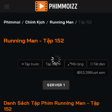
Bỏ
qua
nội
dung
Phimmoi
/
Chính Kịch
/
Running Man
/
Tập 152
Running Man - Tập 152
00:00 / 00:00
Tập trước
Tập tiếp
Mở rộng
Tắt đèn
53,398
lượt xem
SERVER 1
Danh Sách Tập Phim Running Man - Tập
152