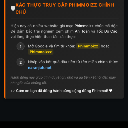
XÁC THỰC TRUY CẬP PHIMMOIZZ CHÍNH
Tập 126
Tập 126
Tập 127
Tập 127
🛡️
CHỦ
Tập 128
Tập 128
Tập 129
Tập 129
Hiện nay có nhiều website giả mạo
Phimmoizz
chứa mã độc.
Để đảm bảo trải nghiệm xem phim
An Toàn
và
Tốc Độ Cao
,
Tập 130
Tập 130
Tập 131
Tập 131
vui lòng thực hiện thao tác xác thực:
Tập 132
Tập 132
Tập 133
Tập 133
Mở Google và tìm từ khóa:
Phimmoizz
hoặc
1
Phimmoizzz
Tập 134
Tập 134
Tập 135
Tập 136
Nhấp vào kết quả đầu tiên từ tên miền chính thức:
2
naranjah.net
Tập 137
Tập 138
Tập 139
Tập 140
Hành động này giúp trình duyệt ghi nhớ và ưu tiên kết nối đến máy
chủ gốc của chúng tôi.
Tập 141
Tập 142
Tập 143
Tập 143
👉 Cảm ơn bạn đã đồng hành cùng cộng đồng Phimmoi! ❤️
Tập 144
Tập 144
Tập 145
Tập 145
Tập 146
Tập 146
Tập 147
Tập 148
Tập 148
Tập 149
Tập 149
Tập 150