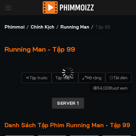
Bỏ
qua
nội
dung
Phimmoi
/
Chính Kịch
/
Running Man
/
Tập 99
Running Man - Tập 99
00:00 / 00:00
Tập trước
Tập tiếp
Mở rộng
Tắt đèn
54,008
lượt xem
SERVER 1
Danh Sách Tập Phim Running Man - Tập 99