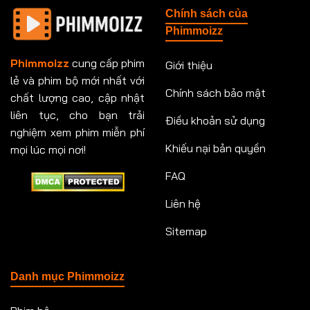
Chính sách của
Tập 151
Tập 151
Tập 152
Tập 153
Phimmoizz
Tập 153
Tập 154
Tập 154
Tập 155
Phimmoizz
cung cấp phim
Giới thiệu
lẻ và phim bộ mới nhất với
Tập 156
Tập 157
Tập 157
Tập 158
Chính sách bảo mật
chất lượng cao, cập nhật
Tập 159
Tập 159
Tập 160
Tập 161
liên tục, cho bạn trải
Điều khoản sử dụng
nghiệm xem phim miễn phí
Tập 161
Tập 162
Tập 163
Tập 164
Khiếu nại bản quyền
mọi lúc mọi nơi!
FAQ
Tập 164
Tập 165
Tập 165
Tập 166
Liên hệ
Tập 166
Tập 167
Tập 168
Tập 169
Sitemap
Tập 170
Tập 171
Tập 171
Tập 172
Tập 173
Tập 173
Tập 174
Tập 174
Danh mục Phimmoizz
Tập 175
Tập 176
Tập 176
Tập 177