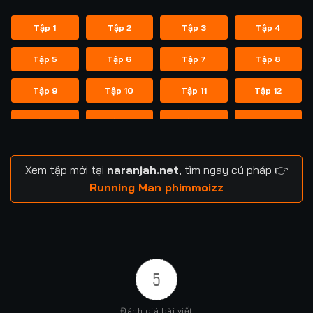
Tập 1
Tập 2
Tập 3
Tập 4
Tập 5
Tập 6
Tập 7
Tập 8
Tập 9
Tập 10
Tập 11
Tập 12
Tập 13
Tập 14
Tập 14
Tập 15
Tập 16
Tập 17
Tập 18
Tập 19
Xem tập mới tại
naranjah.net
, tìm ngay cú pháp 👉
Tập 20
Tập 21
Tập 21
Tập 22
Running Man phimmoizz
Tập 23
Tập 24
Tập 24
Tập 25
Tập 26
Tập 27
Tập 28
Tập 29
5
Tập 29
Tập 30
Tập 31
Tập 32
Đánh giá bài viết
Tập 33
Tập 34
Tập 35
Tập 36