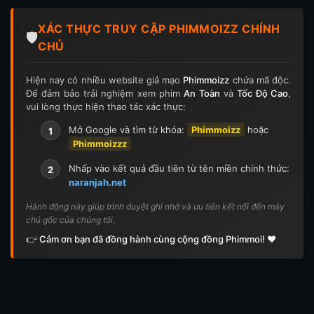
Tập 124
Tập 124
Tập 125
Tập 125
XÁC THỰC TRUY CẬP PHIMMOIZZ CHÍNH
Tập 126
Tập 126
Tập 127
Tập 127
🛡️
CHỦ
Tập 128
Tập 128
Tập 129
Tập 129
Hiện nay có nhiều website giả mạo
Phimmoizz
chứa mã độc.
Để đảm bảo trải nghiệm xem phim
An Toàn
và
Tốc Độ Cao
,
Tập 130
Tập 130
Tập 131
Tập 131
vui lòng thực hiện thao tác xác thực:
Tập 132
Tập 132
Tập 133
Tập 133
Mở Google và tìm từ khóa:
Phimmoizz
hoặc
1
Phimmoizzz
Tập 134
Tập 134
Tập 135
Tập 136
Nhấp vào kết quả đầu tiên từ tên miền chính thức:
2
naranjah.net
Tập 137
Tập 138
Tập 139
Tập 140
Hành động này giúp trình duyệt ghi nhớ và ưu tiên kết nối đến máy
chủ gốc của chúng tôi.
Tập 141
Tập 142
Tập 143
Tập 143
👉 Cảm ơn bạn đã đồng hành cùng cộng đồng Phimmoi! ❤️
Tập 144
Tập 144
Tập 145
Tập 145
Tập 146
Tập 146
Tập 147
Tập 148