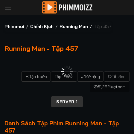
Bỏ
qua
nội
dung
Phimmoi
/
Chính Kịch
/
Running Man
/
Tập 457
Running Man - Tập 457
00:00 / 00:00
Tập trước
Tập tiếp
Mở rộng
Tắt đèn
51,292
lượt xem
SERVER 1
Danh Sách Tập Phim Running Man - Tập
457