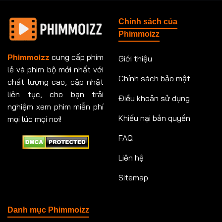
Tập 148
Tập 149
Tập 149
Tập 150
Chính sách của
Tập 151
Tập 151
Tập 152
Tập 153
Phimmoizz
Tập 153
Tập 154
Tập 154
Tập 155
Phimmoizz
cung cấp phim
Giới thiệu
lẻ và phim bộ mới nhất với
Tập 156
Tập 157
Tập 157
Tập 158
Chính sách bảo mật
chất lượng cao, cập nhật
Tập 159
Tập 159
Tập 160
Tập 161
liên tục, cho bạn trải
Điều khoản sử dụng
nghiệm xem phim miễn phí
Tập 161
Tập 162
Tập 163
Tập 164
Khiếu nại bản quyền
mọi lúc mọi nơi!
FAQ
Tập 164
Tập 165
Tập 165
Tập 166
Liên hệ
Tập 166
Tập 167
Tập 168
Tập 169
Sitemap
Tập 170
Tập 171
Tập 171
Tập 172
Tập 173
Tập 173
Tập 174
Tập 174
Danh mục Phimmoizz