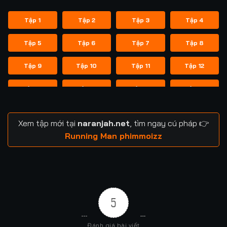
Tập 1
Tập 2
Tập 3
Tập 4
Tập 5
Tập 6
Tập 7
Tập 8
Tập 9
Tập 10
Tập 11
Tập 12
Tập 13
Tập 14
Tập 14
Tập 15
Tập 16
Tập 17
Tập 18
Tập 19
Xem tập mới tại
naranjah.net
, tìm ngay cú pháp 👉
Tập 20
Tập 21
Tập 21
Tập 22
Running Man phimmoizz
Tập 23
Tập 24
Tập 24
Tập 25
Tập 26
Tập 27
Tập 28
Tập 29
5
Tập 29
Tập 30
Tập 31
Tập 32
Đánh giá bài viết
Tập 33
Tập 34
Tập 35
Tập 36