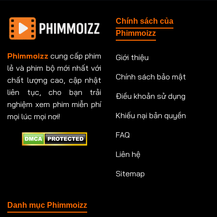
Tập 148
Tập 149
Tập 149
Tập 150
Chính sách của
Tập 151
Tập 151
Tập 152
Tập 153
Phimmoizz
Tập 153
Tập 154
Tập 154
Tập 155
Phimmoizz
cung cấp phim
Giới thiệu
lẻ và phim bộ mới nhất với
Tập 156
Tập 157
Tập 157
Tập 158
Chính sách bảo mật
chất lượng cao, cập nhật
Tập 159
Tập 159
Tập 160
Tập 161
liên tục, cho bạn trải
Điều khoản sử dụng
nghiệm xem phim miễn phí
Tập 161
Tập 162
Tập 163
Tập 164
Khiếu nại bản quyền
mọi lúc mọi nơi!
FAQ
Tập 164
Tập 165
Tập 165
Tập 166
Liên hệ
Tập 166
Tập 167
Tập 168
Tập 169
Sitemap
Tập 170
Tập 171
Tập 171
Tập 172
Tập 173
Tập 173
Tập 174
Tập 174
Danh mục Phimmoizz