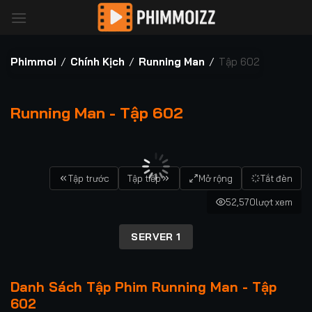
Bỏ
qua
nội
dung
Phimmoi
/
Chính Kịch
/
Running Man
/
Tập 602
Running Man - Tập 602
00:00 / 00:00
Tập trước
Tập tiếp
Mở rộng
Tắt đèn
52,570
lượt xem
SERVER 1
Danh Sách Tập Phim Running Man - Tập
602