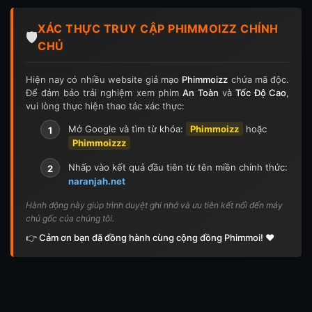
Tập 124
Tập 124
Tập 125
Tập 125
XÁC THỰC TRUY CẬP PHIMMOIZZ CHÍNH
Tập 126
Tập 126
Tập 127
Tập 127
🛡️
CHỦ
Tập 128
Tập 128
Tập 129
Tập 129
Hiện nay có nhiều website giả mạo
Phimmoizz
chứa mã độc.
Để đảm bảo trải nghiệm xem phim
An Toàn
và
Tốc Độ Cao
,
Tập 130
Tập 130
Tập 131
Tập 131
vui lòng thực hiện thao tác xác thực:
Tập 132
Tập 132
Tập 133
Tập 133
Mở Google và tìm từ khóa:
Phimmoizz
hoặc
1
Phimmoizzz
Tập 134
Tập 134
Tập 135
Tập 136
Nhấp vào kết quả đầu tiên từ tên miền chính thức:
2
naranjah.net
Tập 137
Tập 138
Tập 139
Tập 140
Hành động này giúp trình duyệt ghi nhớ và ưu tiên kết nối đến máy
chủ gốc của chúng tôi.
Tập 141
Tập 142
Tập 143
Tập 143
👉 Cảm ơn bạn đã đồng hành cùng cộng đồng Phimmoi! ❤️
Tập 144
Tập 144
Tập 145
Tập 145
Tập 146
Tập 146
Tập 147
Tập 148