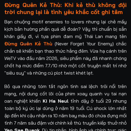
Đừng Quên Kẻ Thù: Khi kẻ thù không đội
trời chung lại là tình yêu khắc cốt ghi tâm
Bạn chuộng motif enemies to lovers nhưng lại chê mấy
kịch bản hường phấn quá dễ đoán? Vậy thì chuẩn bị sẵn
khăn giấy đi, vì tựa phim đam mỹ Thái Lan mang tên
Đừng Quên Kẻ Thù
(Never Forget Your Enemy) chắc
chắn sẽ khiến bạn thao thức hằng đêm. Vừa hạ cánh trên
WeTV vào đầu năm 2026, siêu phẩm này đã nhanh chóng
chốt hạ mức điểm 7.7/10 nhờ một cốt truyện mất trí nhớ
"siêu suy" và những cú plot twist khét lẹt.
Bỏ qua những tóm tắt ngôn tình sai lệch trôi nổi trên
mạng, nội dung cốt lõi của phim xoay quanh vụ tai nạn
oan nghiệt khiến
Ki Ha Neul
tỉnh dậy ở tuổi 29 nhưng
toàn bộ ký ức lại dừng ở năm 19 tuổi. Cú shock lớn nhất
ập đến khi cậu nhận ra 10 năm bay màu đó chứa đựng mối
tình 7 năm sâu đậm với chính kẻ thù truyền kiếp thuở nhỏ
Yeo Sae Byeok
. Dù tin nhắn, hình ảnh và chính trực giác