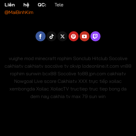
Liên hệ QC:
Tele
@MaiBinhKim
vuighe
mod minecraft
rophim
Sonclub
Hitclub
Socolive
cakhiatv
cakhiatv
socolive tv
okvip
lodeonline.it.com
vn88
rophim
sunwin
bcx88
Socolive
fo88.jpn.com
cakhiatv
Nowgoal Live score
Cakhiatv
XXX
trực tiếp xoilac
xembongda Xoilac
XoilacTV tructiep
truc tiep bong da
dem nay
cakhia tv
max 79
sun win