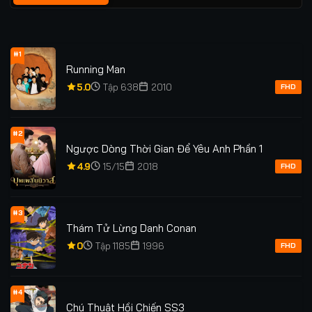
#1
Running Man
5.0
Tập 638
2010
FHD
#2
Ngược Dòng Thời Gian Để Yêu Anh Phần 1
4.9
15/15
2018
FHD
#3
Thám Tử Lừng Danh Conan
0
Tập 1185
1996
FHD
#4
Chú Thuật Hồi Chiến SS3