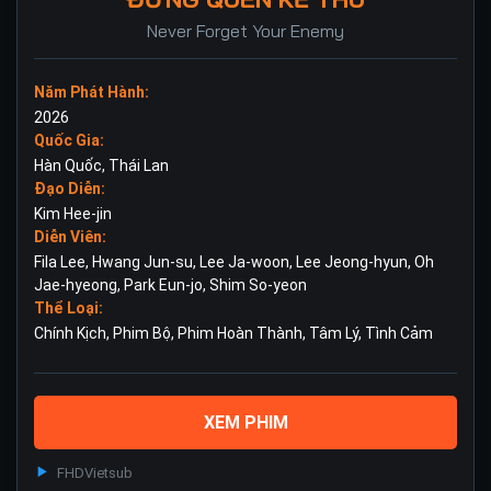
Never Forget Your Enemy
Năm Phát Hành:
2026
Quốc Gia:
Hàn Quốc
,
Thái Lan
Đạo Diễn:
Kim Hee-jin
Diễn Viên:
Fila Lee
,
Hwang Jun-su
,
Lee Ja-woon
,
Lee Jeong-hyun
,
Oh
Jae-hyeong
,
Park Eun-jo
,
Shim So-yeon
Thể Loại:
Chính Kịch
,
Phim Bộ
,
Phim Hoàn Thành
,
Tâm Lý
,
Tình Cảm
XEM PHIM
FHD
Vietsub