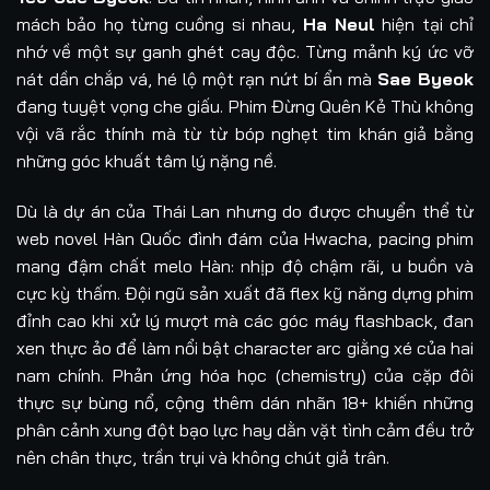
mách bảo họ từng cuồng si nhau,
Ha Neul
hiện tại chỉ
nhớ về một sự ganh ghét cay độc. Từng mảnh ký ức vỡ
nát dần chắp vá, hé lộ một rạn nứt bí ẩn mà
Sae Byeok
đang tuyệt vọng che giấu. Phim Đừng Quên Kẻ Thù không
vội vã rắc thính mà từ từ bóp nghẹt tim khán giả bằng
những góc khuất tâm lý nặng nề.
Dù là dự án của Thái Lan nhưng do được chuyển thể từ
web novel Hàn Quốc đình đám của Hwacha, pacing phim
mang đậm chất melo Hàn: nhịp độ chậm rãi, u buồn và
cực kỳ thấm. Đội ngũ sản xuất đã flex kỹ năng dựng phim
đỉnh cao khi xử lý mượt mà các góc máy flashback, đan
xen thực ảo để làm nổi bật character arc giằng xé của hai
nam chính. Phản ứng hóa học (chemistry) của cặp đôi
thực sự bùng nổ, cộng thêm dán nhãn 18+ khiến những
phân cảnh xung đột bạo lực hay dằn vặt tình cảm đều trở
nên chân thực, trần trụi và không chút giả trân.