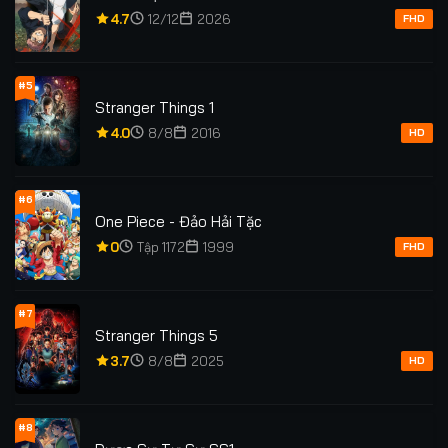
4.7
12/12
2026
FHD
#5
Stranger Things 1
4.0
8/8
2016
HD
#6
One Piece - Đảo Hải Tặc
0
Tập 1172
1999
FHD
#7
Stranger Things 5
3.7
8/8
2025
HD
#8