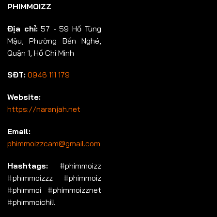
PHIMMOIZZ
Địa chỉ:
57 - 59 Hồ Tùng
Mậu, Phường Bến Nghé,
Quận 1, Hồ Chí Minh
SĐT:
0946 111 179
Website:
https://naranjah.net
Email:
phimmoizzcam@gmail.com
Hashtags:
#phimmoizz
#phimmoizzz #phimmoiz
#phimmoi #phimmoizznet
#phimmoichill