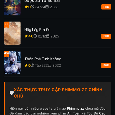
Dược Sư Tự Sự SS1
0
24/24
2023
FHD
#9
Hãy Lấy Em Đi
4.0
12/12
2025
FHD
#10
Thôn Phệ Tinh Không
0
Tập 222
2020
FHD
XÁC THỰC TRUY CẬP PHIMMOIZZ CHÍNH
🛡️
CHỦ
Hiện nay có nhiều website giả mạo
Phimmoizz
chứa mã độc.
Để đảm bảo trải nghiệm xem phim
An Toàn
và
Tốc Độ Cao
,