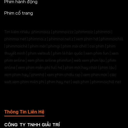
Phim hành động
Phim cổ trang
Tìm kiếm nhiều: phimmoizz | phimmoizzz | phimmoiz | phimmoi |
phimmoi net | phimmoi.z | phimmoi.net z |
xem phim hd | phimmoichill
| phimmoichil | phim mới | phimgi | phim mới chill | coi phim | phim
thuyết minh | phim vietsub | phim lẻ hàn quốc | xem phim fun | xem
phim online | xem phim online phimfun | web xem phim lậu | phim
online | xem phim miễn phí full hd | phim mới hay nhất | phim lậu |
xem phim hay | phimhd | xem phim chiếu rạp | xem phim mới | các
web xem phim miễn phí | phim hay.net | web phim | phimmoichill net
Thông Tin Liên Hệ
CÔNG TY TNHH GIẢI TRÍ